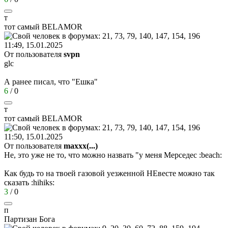
т
тот
самый
BELAMOR
11:49, 15.01.2025
От пользователя
svpn
glc
А ранее писал, что "Ешка"
6
/
0
т
тот
самый
BELAMOR
11:50, 15.01.2025
От пользователя
maxxx(...)
Не, это уже не то, что можно назвать "у меня Мерседес
:beach:
Как будь то на твоей газовой уезженной НЕвесте можно так
сказать
:hihiks:
3
/
0
п
Партизан
Бога