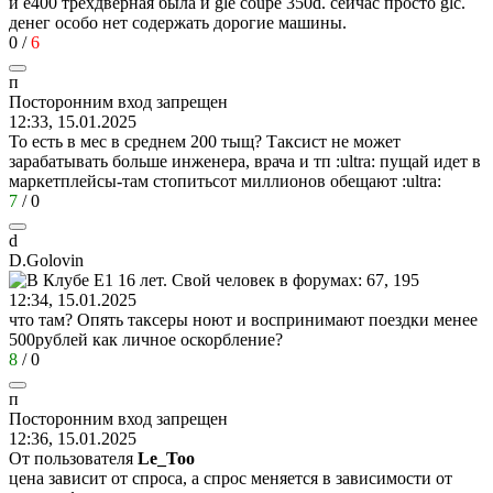
и е400 трёхдверная была и gle coupe 350d. сейчас просто glc.
денег особо нет содержать дорогие машины.
0
/
6
п
Посторонним
вход
запрещен
12:33, 15.01.2025
То есть в мес в среднем 200 тыщ? Таксист не может
зарабатывать больше инженера, врача и тп
:ultra:
пущай идет в
маркетплейсы-там стопитьсот миллионов обещают
:ultra:
7
/
0
d
D.Golovin
12:34, 15.01.2025
что там? Опять таксеры ноют и воспринимают поездки менее
500рублей как личное оскорбление?
8
/
0
п
Посторонним
вход
запрещен
12:36, 15.01.2025
От пользователя
Le_Too
цена зависит от спроса, а спрос меняется в зависимости от