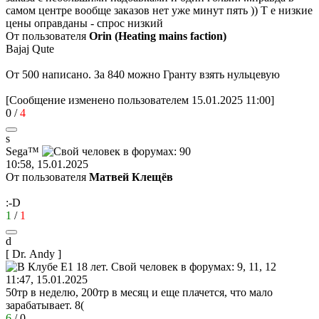
самом центре вообще заказов нет уже минут пять )) Т е низкие
цены оправданы - спрос низкий
От пользователя
Orin (Heating mains faction)
Bajaj Qute
От 500 написано. За 840 можно Гранту взять нульцевую
[Сообщение изменено пользователем 15.01.2025 11:00]
0
/
4
s
Sega™
10:58, 15.01.2025
От пользователя
Матвей Клещёв
:-D
1
/
1
d
[ Dr. Andy ]
11:47, 15.01.2025
50тр в неделю, 200тр в месяц и еще плачется, что мало
зарабатывает.
8(
6
/
0