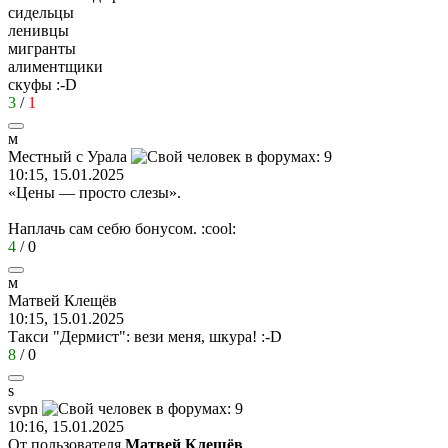
сидельцы
ленивцы
мигранты
алиментщики
скуфы
:-D
3
/
1
м
Местный
с
Урала
10:15, 15.01.2025
«Цены — просто слезы».
Наплачь сам себю бонусом.
:cool:
4
/
0
м
Матвей
Клещёв
10:15, 15.01.2025
Такси "Дермист": вези меня, шкура!
:-D
8
/
0
s
svpn
10:16, 15.01.2025
От пользователя
Матвей Клещёв