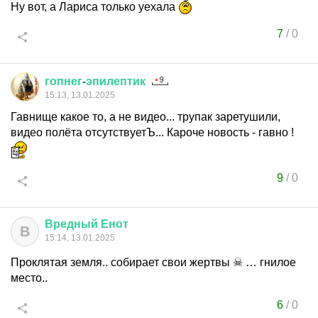
Ну вот, а Лариса только уехала
7
/
0
гопнег
-
эпилептик
15:13, 13.01.2025
Гавнище какое то, а не видео... трупак заретушили,
видео полёта отсутствуетЪ... Кароче новость - гавно !
9
/
0
Вредный
Енот
В
15:14, 13.01.2025
Проклятая земля.. собирает свои жертвы ☠ … гнилое
место..
6
/
0