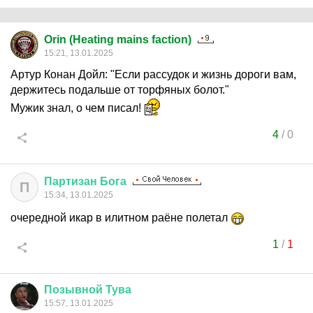
Orin (Heating mains faction)
15:21, 13.01.2025
Артур Конан Дойл: "Если рассудок и жизнь дороги вам,
держитесь подальше от торфяных болот."
Мужик знал, о чем писал!
4
/
0
Партизан
Бога
П
15:34, 13.01.2025
очередной икар в илитном раёне полетал
1
/
1
Позывной
Тува
15:57, 13.01.2025