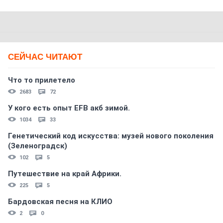
СЕЙЧАС ЧИТАЮТ
Что то прилетело
2683
72
У кого есть опыт EFB акб зимой.
1034
33
Генетический код искусства: музей нового поколения
(Зеленоградск)
102
5
Путешествие на край Африки.
225
5
Бардовская песня на КЛИО
2
0