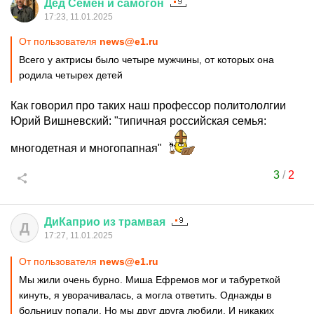
Дед
Семён
и
самогон
17:23, 11.01.2025
От пользователя
news@e1.ru
Всего у актрисы было четыре мужчины, от которых она
родила четырех детей
Как говорил про таких наш профессор политололгии
Юрий Вишневский: "типичная российская семья:
многодетная и многопапная"
3
/
2
ДиКаприо
из
трамвая
Д
17:27, 11.01.2025
От пользователя
news@e1.ru
Мы жили очень бурно. Миша Ефремов мог и табуреткой
кинуть, я уворачивалась, а могла ответить. Однажды в
больницу попали. Но мы друг друга любили. И никаких