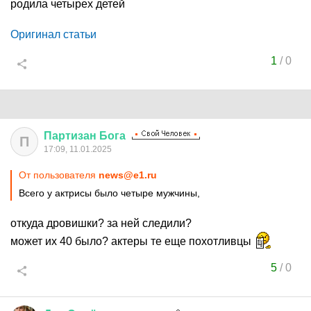
родила четырех детей
Оригинал статьи
1
/
0
Партизан
Бога
П
17:09, 11.01.2025
От пользователя
news@e1.ru
Всего у актрисы было четыре мужчины,
откуда дровишки? за ней следили?
может их 40 было? актеры те еще похотливцы
5
/
0