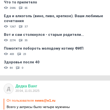
Что то прилетело
2446
65
Еда и алкоголь (вино, пиво, крепкое). Ваши любимые
сочетания
1267
37
Вот и сам столкнулся - старые родители...
2274
35
Помогите побороть молодому котику ФИП
403
23
Здоровье после 40
84
0
Дедка
Ванг
Д
20:04, 11.01.2025
От пользователя
news@e1.ru
Всего у актрисы было четыре мужчины