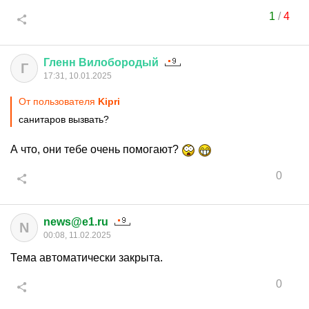
1
/
4
Гленн
Вилобородый
Г
17:31, 10.01.2025
От пользователя
Kipri
санитаров вызвать?
А что, они тебе очень помогают?
0
news@e1.ru
N
00:08, 11.02.2025
Тема автоматически закрыта.
0