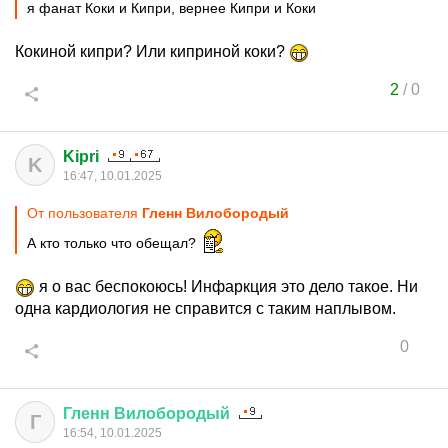
я фанат Коки и Кипри, вернее Кипри и Коки
Кокиной кипри? Или киприной коки?
2
/
0
Kipri
K
16:47, 10.01.2025
От пользователя
Гленн Вилобородый
А кто только что обещал?
я о вас беспокоюсь! Инфаркция это дело такое. Ни
одна кардиология не справится с таким наплывом.
0
Гленн
Вилобородый
Г
16:54, 10.01.2025