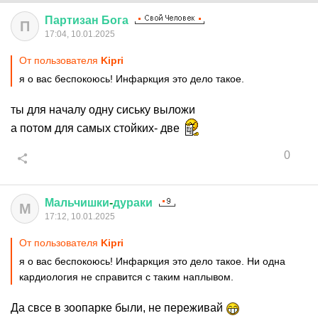
Партизан
Бога
П
17:04, 10.01.2025
От пользователя
Kipri
я о вас беспокоюсь! Инфаркция это дело такое.
ты для началу одну сиську выложи
а потом для самых стойких- две
0
Мальчишки
-
дураки
М
17:12, 10.01.2025
От пользователя
Kipri
я о вас беспокоюсь! Инфаркция это дело такое. Ни одна
кардиология не справится с таким наплывом.
Да свсе в зоопарке были, не переживай