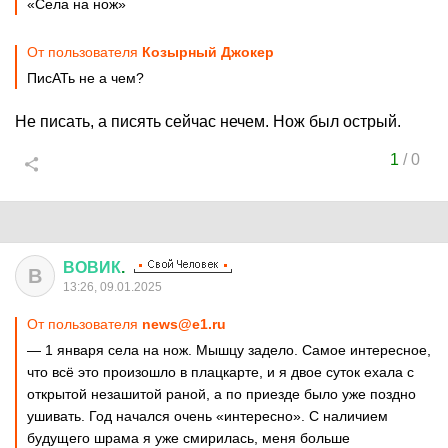
«Села на нож»
От пользователя
Козырный Джокер
ПисАТь не а чем?
Не писать, а писять сейчас нечем. Нож был острый.
1
/
0
ВОВИК
.
В
13:26, 09.01.2025
От пользователя
news@e1.ru
— 1 января села на нож. Мышцу задело. Самое интересное,
что всё это произошло в плацкарте, и я двое суток ехала с
открытой незашитой раной, а по приезде было уже поздно
ушивать. Год начался очень «интересно». С наличием
будущего шрама я уже смирилась, меня больше