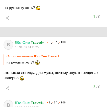
на рукоятку хоть?
1
/
0
!
Во
Сне
Travel+
В
10:34, 09.01.2025
От пользователя
!Во Сне Travel+
на рукоятку хоть?
это такая легенда для мужа, почему анус в трещинах
наверно
3
/
0
!
Во
Сне
Travel+
В