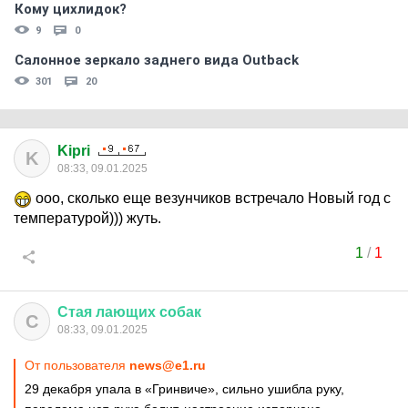
Кому цихлидок?
9
0
Салонное зеркало заднего вида Outback
301
20
Kipri
K
08:33, 09.01.2025
ооо, сколько еще везунчиков встречало Новый год с
температурой))) жуть.
1
/
1
Стая
лающих
собак
С
08:33, 09.01.2025
От пользователя
news@e1.ru
29 декабря упала в «Гринвиче», сильно ушибла руку,