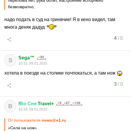
перелома нет, рука болит, настроение испорчено
безвозвратно,
надо подать в суд на гринвчие! Я в кено видел, там
многа деняк дадуд
4
/
0
Sega™
S
10:32, 09.01.2025
хотела в поезде на столике почпокаться, а там нож
3
/
0
!
Во
Сне
Travel+
В
10:34, 09.01.2025
От пользователя
news@e1.ru
«Села на нож»