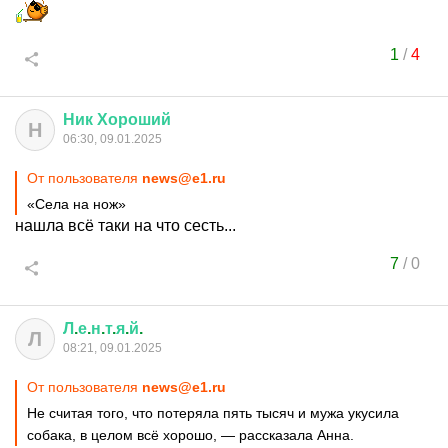
1
/
4
Ник
Хороший
Н
06:30, 09.01.2025
От пользователя
news@e1.ru
«Села на нож»
нашла всё таки на что сесть...
7
/
0
Л
.
е
.
н
.
т
.
я
.
й
.
Л
08:21, 09.01.2025
От пользователя
news@e1.ru
Не считая того, что потеряла пять тысяч и мужа укусила
собака, в целом всё хорошо, — рассказала Анна.