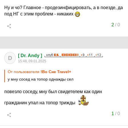
Ну и чо? Главное - продезинфицировать, а в поезде, да
под НГ с этим проблем - никаких
2
/
0
[ Dr. Andy ]
D
15:48, 09.01.2025
От пользователя
!Во Сне Travel+
у мну сосед на топор однажды сел
повезло соседу, мну был свидетелем как один
гражданин упал на топор трижды
1
/
0