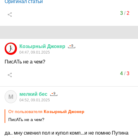
Оригинал статьи
3
/
2
Козырный
Джокер
04:47, 09.01.2025
ПисАТь не а чем?
4
/
3
мелкий
бес
М
04:52, 09.01.2025
От пользователя
Козырный Джокер
ПисАТь не а чем?
да.. мну сменил пол и купол комп...и не помню Путина