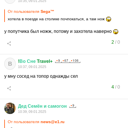
10:35, 09.01.2025
От пользователя
Sega™
хотела в поезде на столике почпокаться, а там нож
у попутчика был ножж, потому и захотела наверно
2
/
0
!
Во
Сне
Travel+
В
10:37, 09.01.2025
у мну сосед на топор однажды сел
4
/
0
Дед
Семён
и
самогон
10:39, 09.01.2025
От пользователя
news@e1.ru