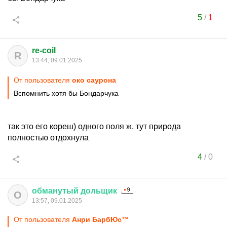
5
/
1
re-coil
R
13:44, 09.01.2025
От пользователя
око саурона
Вспомнить хотя бы Бондарчука
так это его кореш) одного поля ж, тут природа
полностью отдохнула
4
/
0
обманутый
дольщик
О
13:57, 09.01.2025
От пользователя
Анри БарбЮс™