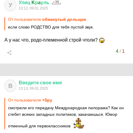
Улиц
K
р
a
уль
У
13:12, 09.01.2025
От пользователя
обманутый дольщик
если слово РОДСТВО для тебя пустой звук.
А у нас что, родо-племенной строй чтоли?
4
/
1
Введите
свое
имя
В
13:13, 09.01.2025
От пользователя
+Spy
смотрели его передачу Международная пилорама? Как он
стебет всяких западных политиков, закачаешься. Юмор
отменный для первоклассников