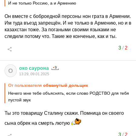
И не только Россию, а и Армению
Он вместе с боброедной персоны нон грата в Армении.
Им туда въезд запрещён. И не только в Армению, но и в
казахстан тоже. За погаными своими языками не
следили потому что. Такие же конченые, как и ты.
3
/
2
око
саурона
О
13:29, 09.01.2025
От пользователя
обманутый дольщик
Нечего мне тебе объяснять, если слово РОДСТВО для тебя
пустой звук
Ты это товарищу Сталину скажи. Помница он своего
сына обрек на смерть лютую
3
/
2