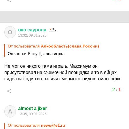
око
саурона
О
13:32, 09.01.2025
От пользователя
Алкообласть(слава России)
Он что-ли Яшку Цыгана играл
Не мог он никого тама играть. Максимум он
присутствовал на съемочной площадка и то в яйцах
сидел как один из тысячи смермотозоидов в массофке
2
/
1
almost a jixer
A
13:35, 09.01.2025
От пользователя
news@e1.ru