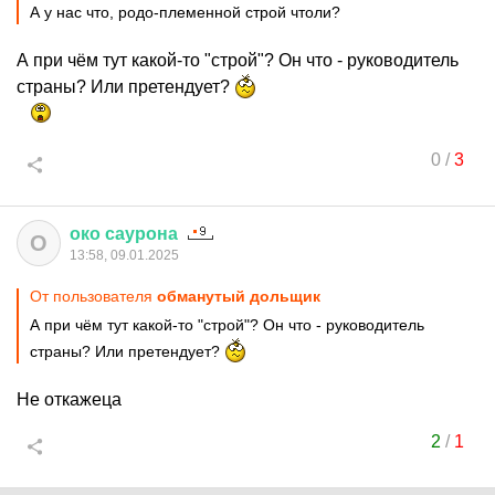
А у нас что, родо-племенной строй чтоли?
А при чём тут какой-то "строй"? Он что - руководитель
страны? Или претендует?
0
/
3
око
саурона
О
13:58, 09.01.2025
От пользователя
обманутый дольщик
А при чём тут какой-то "строй"? Он что - руководитель
страны? Или претендует?
Не откажеца
2
/
1