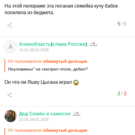
На этой пилораме эта поганая семейка кучу бабок
попилила из бюджета.
5
/
0
Алкообласть
(
слава
России
)
А
13:13, 09.01.2025
От пользователя
обманутый дольщик
Неуловимых" не смотрел чтоле, дебил?
Он что-ли Яшку Цыгана играл
2
/
2
Дед
Семён
и
самогон
13:19, 09.01.2025
От пользователя
обманутый дольщик