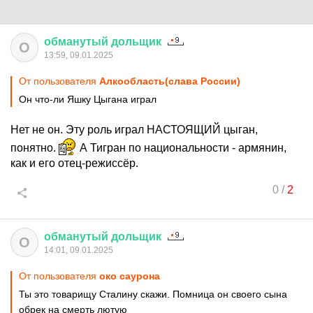
обманутый
дольщик
О
13:59, 09.01.2025
От пользователя
Алкообласть(слава России)
Он что-ли Яшку Цыгана играл
Нет не он. Эту роль играл НАСТОЯЩИЙ цыган,
понятно.
А Тигран по национальности - армянин,
как и его отец-режиссёр.
0
/
2
обманутый
дольщик
О
14:01, 09.01.2025
От пользователя
око саурона
Ты это товарищу Сталину скажи. Помница он своего сына
обрек на смерть лютую