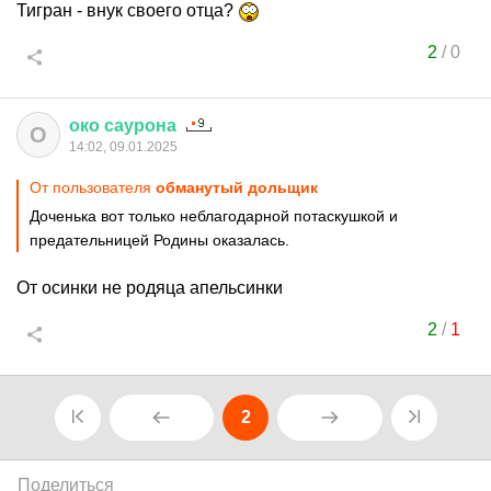
Тигран - внук своего отца?
2
/
0
око
саурона
О
14:02, 09.01.2025
От пользователя
обманутый дольщик
Доченька вот только неблагодарной потаскушкой и
предательницей Родины оказалась.
От осинки не родяца апельсинки
2
/
1
2
Поделиться