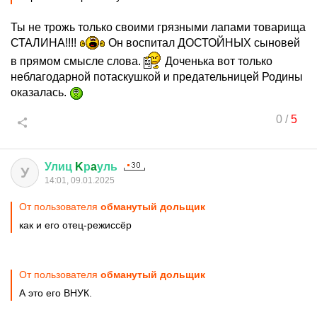
Ты не трожь только своими грязными лапами товарища
СТАЛИНА!!!!
Он воспитал ДОСТОЙНЫХ сыновей
в прямом смысле слова.
Доченька вот только
неблагодарной потаскушкой и предательницей Родины
оказалась.
0
/
5
Улиц
K
р
a
уль
У
14:01, 09.01.2025
От пользователя
обманутый дольщик
как и его отец-режиссёр
От пользователя
обманутый дольщик
А это его ВНУК.