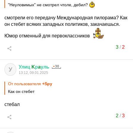
"Неуловимых" не смотрел чтоле, дебил?
смотрели его передачу Международная пилорама? Как
он стебет всяких западных политиков, закачаешься.
Юмор отменный для первоклассников
3
/
2
Улиц
K
р
a
уль
У
13:12, 09.01.2025
От пользователя
+Spy
Как он стебет
стебал
2
/
3