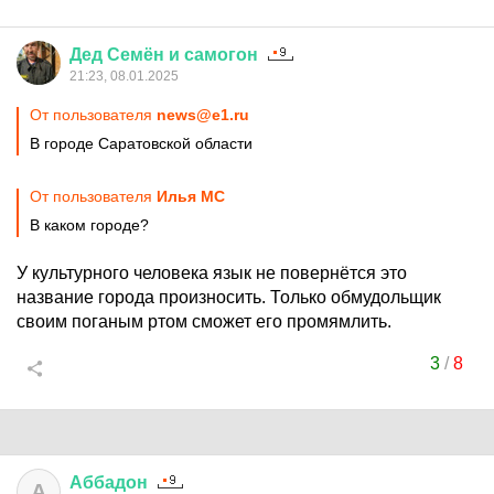
Дед
Семён
и
самогон
21:23, 08.01.2025
От пользователя
news@e1.ru
В городе Саратовской области
От пользователя
Илья MC
В каком городе?
У культурного человека язык не повернётся это
название города произносить. Только обмудольщик
своим поганым ртом сможет его промямлить.
3
/
8
Аббадон
А