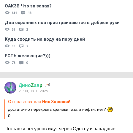
ОАКЗВ Что за запах?
611
13
Два охранных пса пристраиваются в добрые руки
25
2
Куда сходить на воду на пару дней
98
7
ЕСТЬ желающие?)))
76
0
Дино
Z
ав
p
21:00, 08.01.2025
От пользователя
Ник Хороший
достаточно перекрыть краники газа и нефти, нет?
0
Поставки ресурсов идут через Одессу и западные