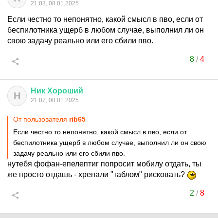
21:03, 08.01.2025
Если честно то непонятно, какой смысл в пво, если от
беспилотника ущерб в любом случае, выполнил ли он
свою задачу реально или его сбили пво.
8
/
4
Ник
Хороший
Н
21:07, 08.01.2025
От пользователя
rib65
Если честно то непонятно, какой смысл в пво, если от
беспилотника ущерб в любом случае, выполнил ли он свою
задачу реально или его сбили пво.
нутебя фофан-епелептиг попросит мобилу отдать, ты
же просто отдашь - хренали "таблом" рисковать?
2
/
8