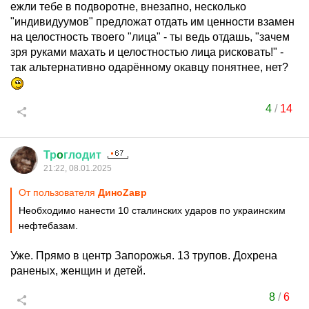
ежли тебе в подворотне, внезапно, несколько
"индивидуумов" предложат отдать им ценности взамен
на целостность твоего "лица" - ты ведь отдашь, "зачем
зря руками махать и целостностью лица рисковать!" -
так альтернативно одарённому окавцу понятнее, нет?
4
/
14
Тр
o
глодит
21:22, 08.01.2025
От пользователя
ДиноZавp
Необходимо нанести 10 сталинских ударов по украинским
нефтебазам.
Уже. Прямо в центр Запорожья. 13 трупов. Дохрена
раненых, женщин и детей.
8
/
6