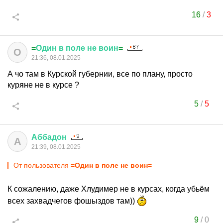
16
/
3
=
Один
в
поле
не
воин
=
О
21:36, 08.01.2025
А чо там в Курской губернии, все по плану, просто
куряне не в курсе ?
5
/
5
Аббадон
А
21:39, 08.01.2025
От пользователя
=Один в поле не воин=
К сожалению, даже Хлудимер не в курсах, когда убьём
всех захвадчегов фошыздов там))
9
/
0