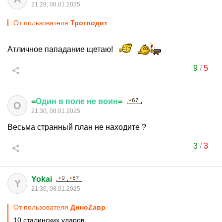
21:28, 08.01.2025
От пользователя
Трoглодит
Атличное пападание щетаю!
9
/
5
=
Один
в
поле
не
воин
=
О
21:30, 08.01.2025
Весьма странный план не находите ?
3
/
3
Yokai
Y
21:30, 08.01.2025
От пользователя
ДиноZавp
10 сталинских ударов