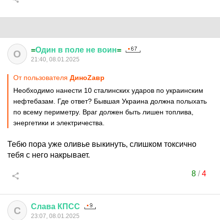
=
Один
в
поле
не
воин
=
О
21:40, 08.01.2025
От пользователя
ДиноZавp
Необходимо нанести 10 сталинских ударов по украинским
нефтебазам. Где ответ? Бывшая Украина должна полыхать
по всему периметру. Враг должен быть лишен топлива,
энергетики и электричества.
Тебю пора уже оливье выкинуть, слишком токсично
тебя с него накрывает.
8
/
4
Слава
КПСС
С
23:07, 08.01.2025