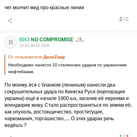
чет молчит мид про красные линии
2
/
0
ВИЗ
NO COMPROMISE
В
23:19, 08.01.2025
От пользователя
ДиноZавp
Необходимо нанести 10 сталинских ударов по украинским
нефтебазам.
По моему, ёся с бланком (лениным) нанесли два
сокрушительных удара по Киевска Руси (корпорация
украина) ещё в начале 1900-ых, заселив её евреями и
впендюрив мову. Стало распространяться по земям её,
как опухоль, ростовщичество, проституция,
наркомания, торгашество, ... О этих ударах речь
ведёшъ ?
1
/
3