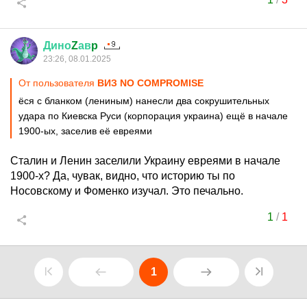
Дино
Z
ав
p
23:26, 08.01.2025
От пользователя
ВИЗ NO COMPROMISE
ёся с бланком (лениным) нанесли два сокрушительных
удара по Киевска Руси (корпорация украина) ещё в начале
1900-ых, заселив её евреями
Сталин и Ленин заселили Украину евреями в начале
1900-х? Да, чувак, видно, что историю ты по
Носовскому и Фоменко изучал. Это печально.
1
/
1
1