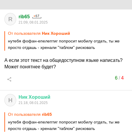
rib65
R
21:09, 08.01.2025
От пользователя
Ник Хороший
нутебя фофан-епелептиг попросит мобилу отдать, ты же
просто отдашь - хренали "таблом" рисковать
А если этот текст на общедоступном языке написать?
Может понятнее будет?
6
/
4
Ник
Хороший
Н
21:18, 08.01.2025
От пользователя
rib65
нутебя фофан-епелептиг попросит мобилу отдать, ты же
просто отдашь - хренали "таблом" рисковать