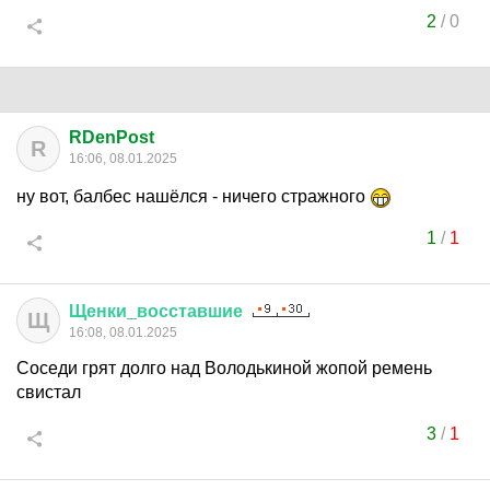
2
/
0
RDenPost
R
16:06, 08.01.2025
ну вот, балбес нашёлся - ничего стражного
1
/
1
Щенки
_
восставшие
Щ
16:08, 08.01.2025
Соседи грят долго над Володькиной жопой ремень
свистал
3
/
1