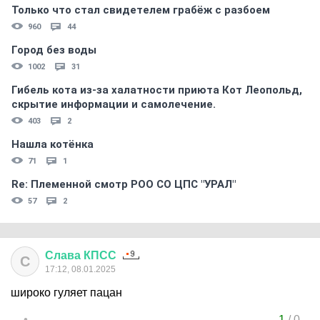
Только что стал свидетелем грабёж с разбоем
960
44
Город без воды
1002
31
Гибель кота из-за халатности приюта Кот Леопольд,
скрытиe информации и самолечение.
403
2
Нашла котёнка
71
1
Re: Племеннoй смoтр РOO CO ЦПС "УРАЛ"
57
2
Слава
КПСС
С
17:12, 08.01.2025
широко гуляет пацан
1
/
0