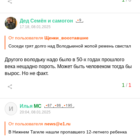
Дед
Семён
и
самогон
17:18, 08.01.2025
От пользователя
Щенки_восставшие
Соседи грят долго над Володькиной жопой ремень свистал
Другого володьку надо было в 50-х годах прошлого
века нещадно пороть. Может быть человеком тогда бы
вырос. Но не факт.
1
/
1
Илья
MC
И
20:04, 08.01.2025
От пользователя
news@e1.ru
В Нижнем Тагиле нашли пропавшего 12-летнего ребенка