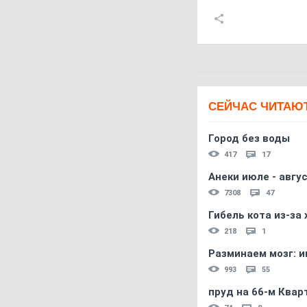
СЕЙЧАС ЧИТАЮ
Город без воды
417
17
Анеки июле - авгус
7308
47
Гибель кота из-за
218
1
Разминаем мозг: и
993
55
пруд на 66-м Квар