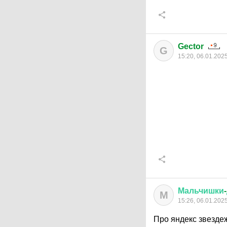
Gector
G
15:20, 06.01.202
Мальчишки
-
М
15:26, 06.01.202
Про яндекс звездеж