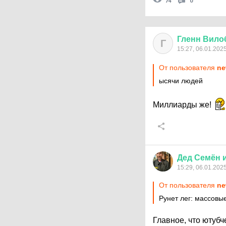
74
0
Гленн
Вило
Г
15:27, 06.01.202
От пользователя
ne
ысячи людей
Миллиарды же!
Дед
Семён
15:29, 06.01.202
От пользователя
ne
Рунет лег: массовы
Главное, что ютуб