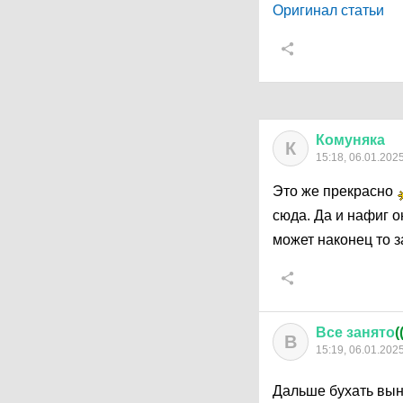
Оригинал статьи
Комуняка
К
15:18, 06.01.202
Это же прекрасно
сюда. Да и нафиг 
может наконец то 
Все
занято
(
В
15:19, 06.01.202
Дальше бухать вы