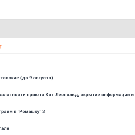
Т
товские (до 9 августа)
 халатности приюта Кот Леопольд, скрытиe информации и
граем в "Ромашку" 3
тале