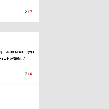
2
/
7
ервисов мало, туда
ньше будем. И
7
/
6