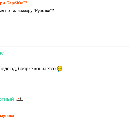
нри БарбЮс™
л по тиливизеру "Рунетки"?
ме
5
 недоюд, боярке кончаетсо
отный
5
муняка