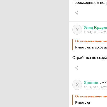
происходящем полу
Улиц
K
р
a
ул
У
15:44, 06.01.202
От пользователя
ne
Рунет лег: массовы
Отработка по созд
Хронос
Х
15:47, 06.01.202
От пользователя
ne
Рунет лег