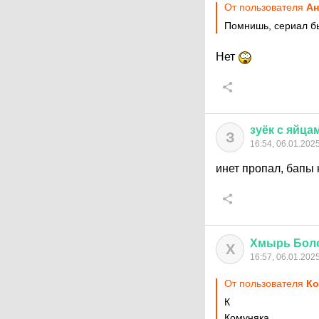
От пользователя
А
Помнишь, сериал бы
Нет
зуёк
с
яйца
З
16:54, 06.01.202
инет пропал, бапы
Хмырь
Бол
Х
16:57, 06.01.202
От пользователя
Ко
К
Комуняка