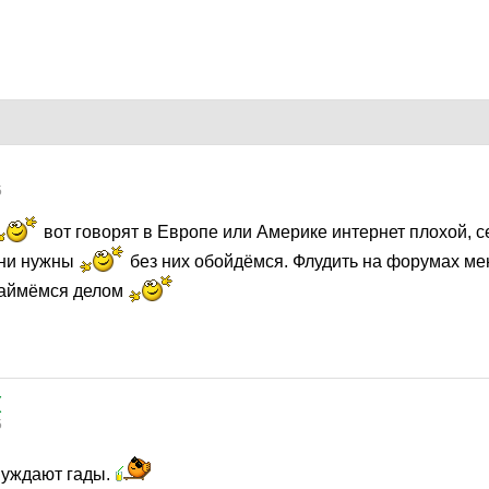
5
вот говорят в Европе или Америке интернет плохой, с
они нужны
без них обойдёмся. Флудить на форумах ме
займёмся делом
(
5
нуждают гады.