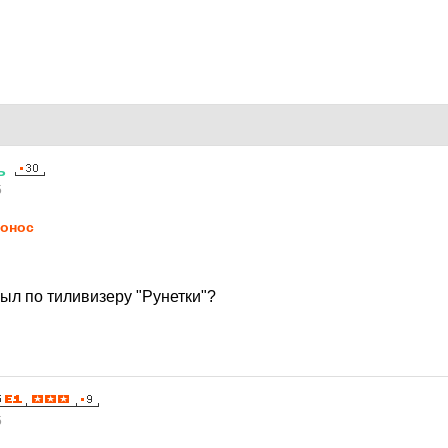
ь
5
онос
ыл по тиливизеру "Рунетки"?
5