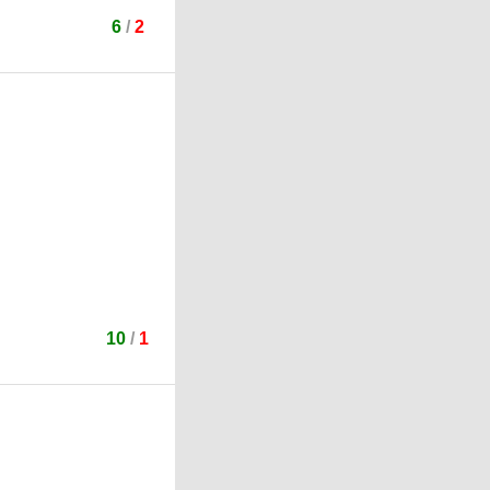
6
/
2
10
/
1