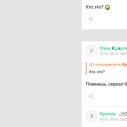
Кто это?
Улиц
K
р
a
ул
У
15:52, 06.01.202
От пользователя
Хр
Кто это?
Помнишь, сериал б
Хронос
Х
16:02, 06.01.202