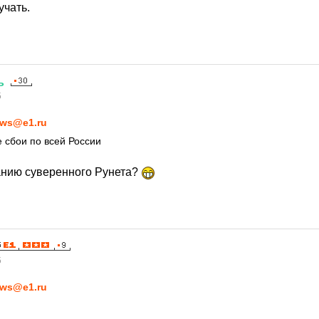
чать.
ь
5
ws@e1.ru
е сбои по всей России
анию суверенного Рунета?
5
ws@e1.ru