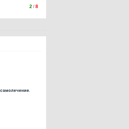
2
/
8
 самолечение.