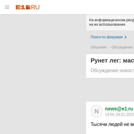
На информационном ресур
на их использование.
Поиск по форумам
Общение
Обсуждение 
Рунет лег: ма
Обсуждение новос
news@e1.ru
N
14:56, 06.01.202
Тысячи людей не м