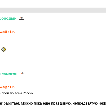
бородый
5
ws@e1.ru
и
самогон
5
ws@e1.ru
е сбои по всей России
чег работает. Можно пока ещё правдивую, непредвзятую ин