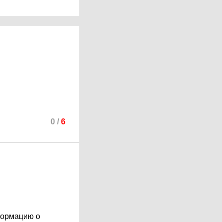
0
/
6
формацию о