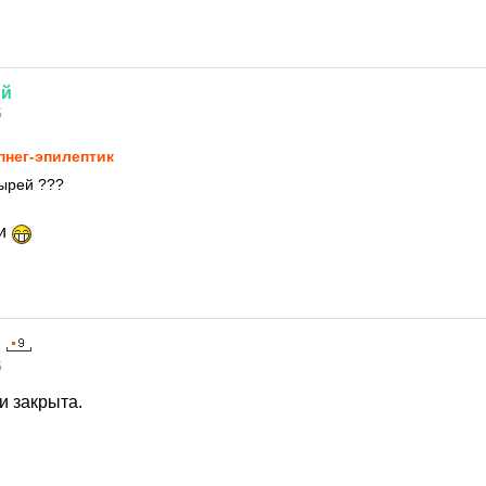
ий
5
пнег-эпилептик
пырей ???
ки
5
и закрыта.