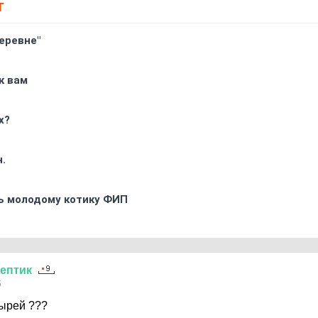
Т
еревне"
к вам
х?
.
ь молодому котику ФИП
ептик
5
пырей ???