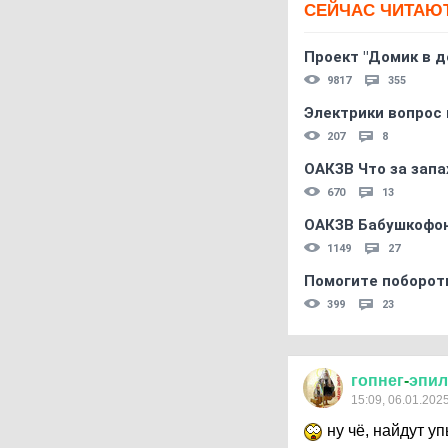
СЕЙЧАС ЧИТАЮ
Проект "Домик в д
9817
355
Электрики вопрос 
207
8
ОАКЗВ Что за запа
670
13
ОАКЗВ Бабушкофон
1149
27
Помогите поборот
399
23
гопнег
-
эпил
15:09, 06.01.202
ну чё, найдут у