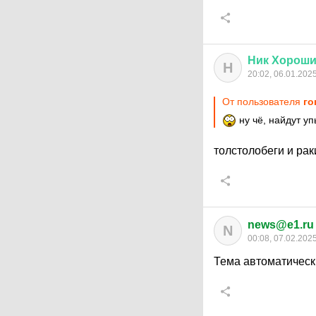
Ник
Хорош
Н
20:02, 06.01.202
От пользователя
го
ну чё, найдут у
толстолобеги и ра
news@e1.ru
N
00:08, 07.02.202
Тема автоматическ