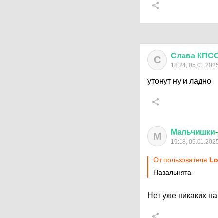
Слава
КПС
С
18:24, 05.01.202
утонут ну и ладно
Мальчишки
-
М
19:18, 05.01.202
От пользователя
Lo
Навальнята
Нет уже никаких на