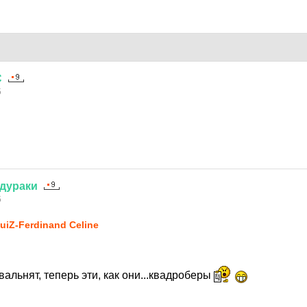
С
5
дураки
5
uiZ-Ferdinand Celine
вальнят, теперь эти, как они...квадроберы