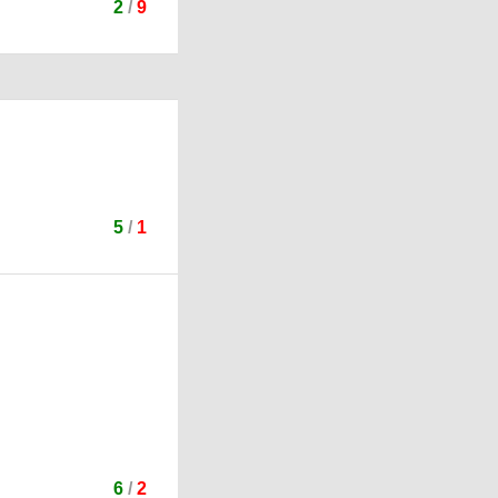
2
/
9
5
/
1
6
/
2