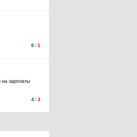
6
/
1
и на зарплаты
4
/
3