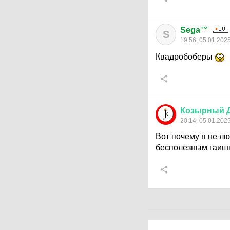
Sega™
S
19:56, 05.01.202
Квадробоберы
Козырный
20:14, 05.01.202
Вот почему я не лю
бесполезным гаиш