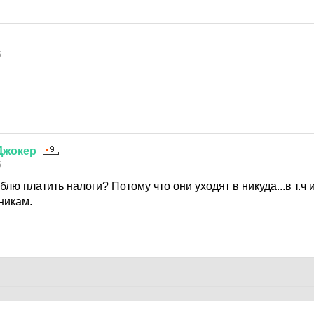
5
Джокер
5
блю платить налоги? Потому что они уходят в никуда...в т.ч 
никам.