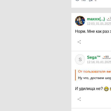
140
0
maxxx(...)
12:03, 01.01.202
Норм. Мне как раз
Sega™
S
12:18, 01.01.202
От пользователя
ne
Ну что, достаем шо
И удилища не?