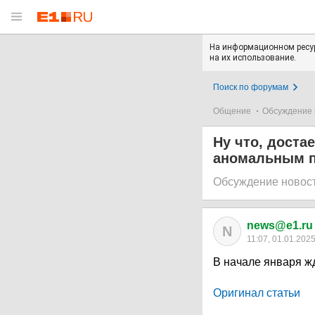
На информационном ресур
на их использование.
Поиск по форумам
Общение
Обсуждение 
Ну что, доста
аномальным 
Обсуждение новос
news@e1.ru
N
11:07, 01.01.202
В начале января ж
Оригинал статьи