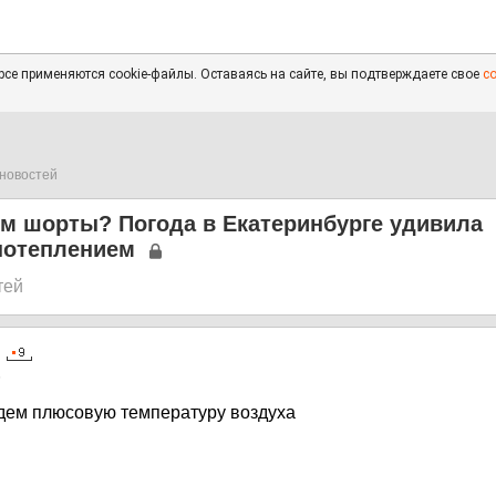
се применяются cookie-файлы. Оставаясь на сайте, вы подтверждаете свое
с
новостей
ем шорты? Погода в Екатеринбурге удивила
потеплением
тей
5
дем плюсовую температуру воздуха