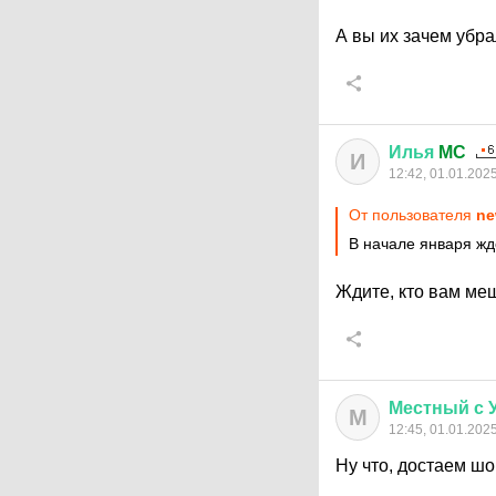
А вы их зачем убр
Илья
MC
И
12:42, 01.01.202
От пользователя
ne
В начале января ж
Ждите, кто вам ме
Местный
с
М
12:45, 01.01.202
Ну что, достаем ш