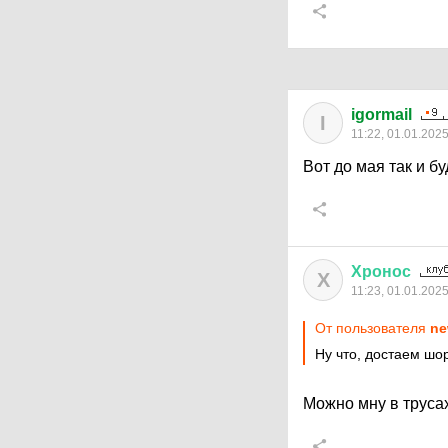
igormail
I
11:22, 01.01.202
Вот до мая так и бу
Хронос
Х
11:23, 01.01.202
От пользователя
ne
Ну что, достаем шо
Можно мну в труса