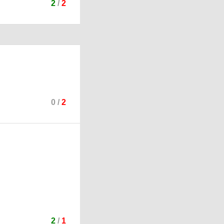
2
/
2
0
/
2
2
/
1