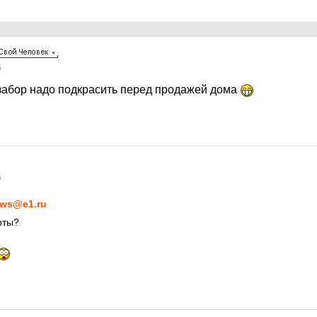
5
 забор надо подкрасить перед продажей дома
5
ws@e1.ru
рты?