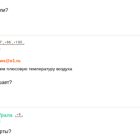
али?
5
ws@e1.ru
дем плюсовую температуру воздуха
шает?
Урала
5
орты?