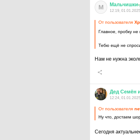
Мальчишки
-
М
12:19, 01.01.202
От пользователя
Хр
Главное, пробку не
Тебю ещё не спро
Нам не нужна экол
Дед
Семён
12:24, 01.01.202
От пользователя
ne
Ну что, достаем шо
Сегодня актуальне