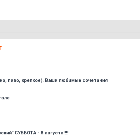
Т
ино, пиво, крепкое). Ваши любимые сочетания
тале
кий" СУББОТА - 8 августа!!!!