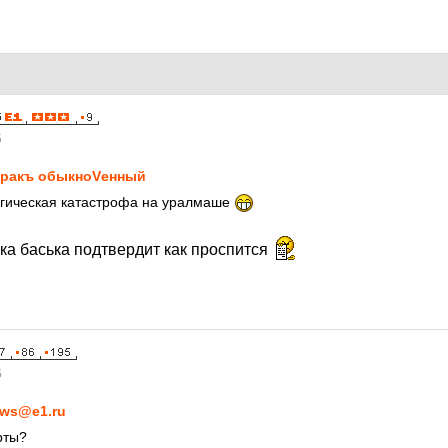
5
ракъ обыкноVенный
огическая катастрофа на уралмаше
ка баська подтвердит как проспится
5
ws@e1.ru
рты?