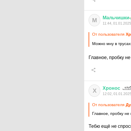
Мальчишки
-
М
11:44, 01.01.202
От пользователя
Хр
Можно мну в трусах
Главное, пробку н
Хронос
Х
12:02, 01.01.202
От пользователя
Ду
Главное, пробку не
Тебю ещё не спро