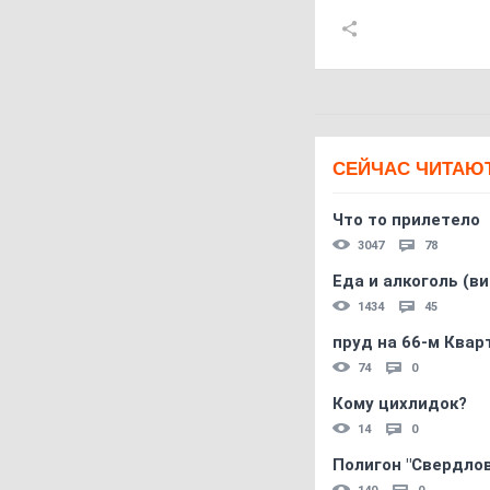
СЕЙЧАС ЧИТАЮ
Что то прилетело
3047
78
Еда и алкоголь (в
1434
45
пруд на 66-м Квар
74
0
Кому цихлидок?
14
0
Полигон "Свердловс