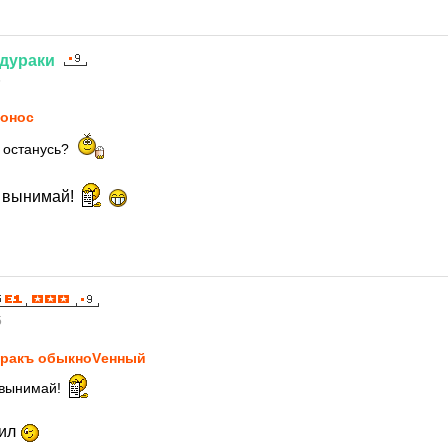
дураки
5
онос
 останусь?
е вынимай!
5
ракъ обыкноVенный
 вынимай!
сил