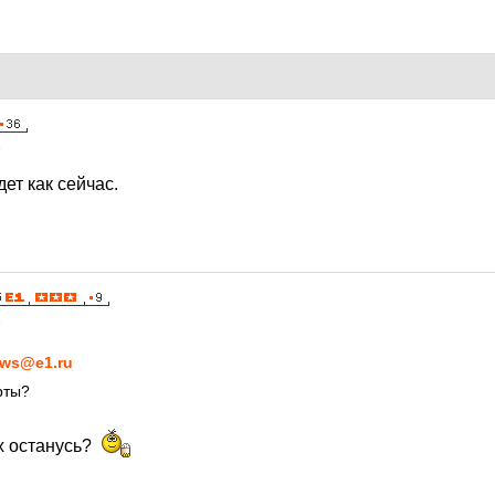
5
дет как сейчас.
5
ws@e1.ru
рты?
х останусь?