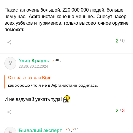
Пакистан очень большой, 220 000 000 людей, больше
чем у нас.. Афганистан конечно меньше.. Снесут нахер
всех узбеков и туркменов, только высоеоточное оружие
поможет.
2
/
0
Улиц
K
р
a
уль
У
23:36, 30.12.2024
От пользователя
Kipri
как хорошо что я не в Афганистане родилась.
И не вздумай уехать туда!
2
/
3
Бывалый
эксперт
Б