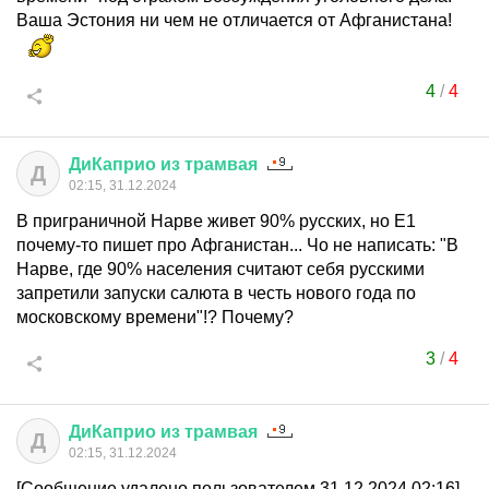
Ваша Эстония ни чем не отличается от Афганистана!
4
/
4
ДиКаприо
из
трамвая
Д
02:15, 31.12.2024
В приграничной Нарве живет 90% русских, но Е1
почему-то пишет про Афганистан... Чо не написать: "В
Нарве, где 90% населения считают себя русскими
запретили запуски салюта в честь нового года по
московскому времени"!? Почему?
3
/
4
ДиКаприо
из
трамвая
Д
02:15, 31.12.2024
[Сообщение удалено пользователем 31.12.2024 02:16]