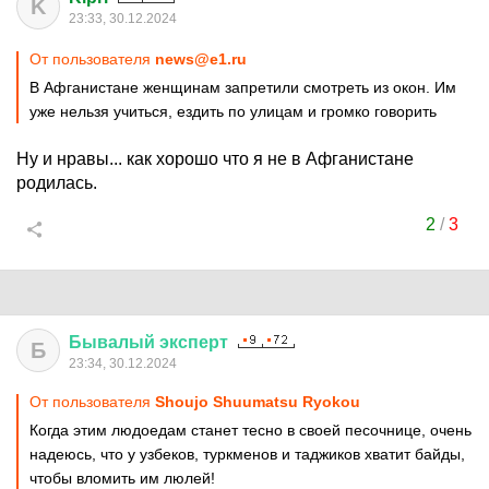
K
23:33, 30.12.2024
От пользователя
news@e1.ru
В Афганистане женщинам запретили смотреть из окон. Им
уже нельзя учиться, ездить по улицам и громко говорить
Ну и нравы... как хорошо что я не в Афганистане
родилась.
2
/
3
Бывалый
эксперт
Б
23:34, 30.12.2024
От пользователя
Shoujo Shuumatsu Ryokou
Когда этим людоедам станет тесно в своей песочнице, очень
надеюсь, что у узбеков, туркменов и таджиков хватит байды,
чтобы вломить им люлей!