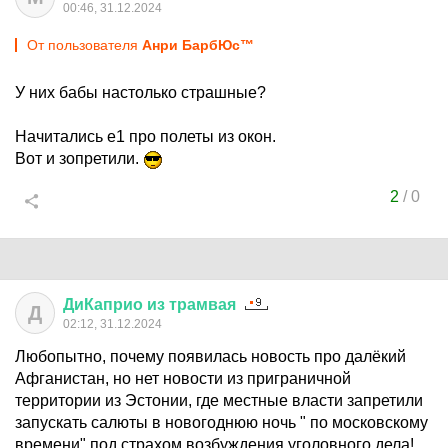
00:46, 31.12.2024
От пользователя
Анри БарбЮс™
У них бабы настолько страшные?
Начитались е1 про полеты из окон.
Вот и зопретили.
2
/
0
ДиКаприо
из
трамвая
Д
02:12, 31.12.2024
Любопытно, почему появилась новость про далёкий
Афганистан, но нет новости из приграничной
территории из Эстонии, где местные власти запретили
запускать салюты в новогоднюю ночь " по московскому
времени" под страхом возбуждения уголовного дела!