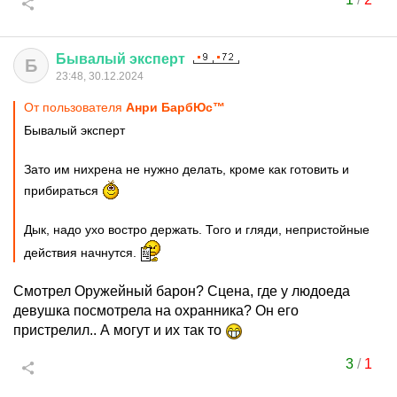
Бывалый
эксперт
Б
23:48, 30.12.2024
От пользователя
Анри БарбЮс™
Бывалый эксперт
Зато им нихрена не нужно делать, кроме как готовить и
прибираться
Дык, надо ухо востро держать. Того и гляди, непристойные
действия начнутся.
Смотрел Оружейный барон? Сцена, где у людоеда
девушка посмотрела на охранника? Он его
пристрелил.. А могут и их так то
3
/
1