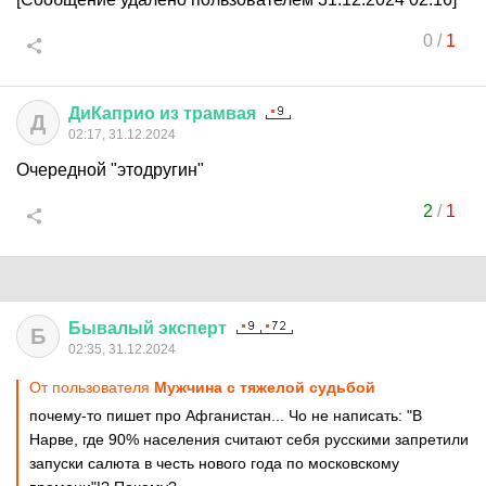
0
/
1
ДиКаприо
из
трамвая
Д
02:17, 31.12.2024
Очередной "этодругин"
2
/
1
Бывалый
эксперт
Б
02:35, 31.12.2024
От пользователя
Мужчина с тяжелой судьбой
почему-то пишет про Афганистан... Чо не написать: "В
Нарве, где 90% населения считают себя русскими запретили
запуски салюта в честь нового года по московскому