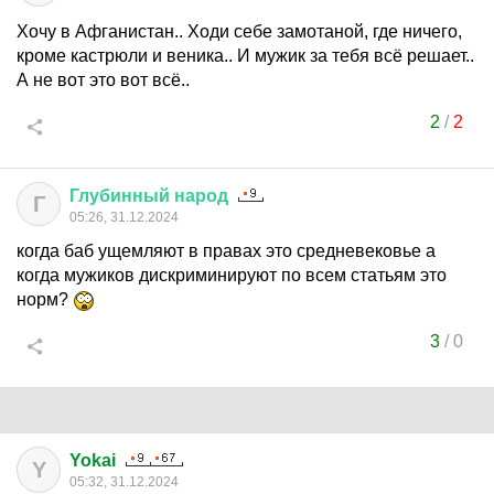
Хочу в Афганистан.. Ходи себе замотаной, где ничего,
кроме кастрюли и веника.. И мужик за тебя всё решает..
А не вот это вот всё..
2
/
2
Глубинный
народ
Г
05:26, 31.12.2024
когда баб ущемляют в правах это средневековье а
когда мужиков дискриминируют по всем статьям это
норм?
3
/
0
Yokai
Y
05:32, 31.12.2024