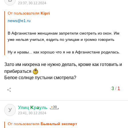
23:37, 30.12.2024
От пользователя
Kipri
news@e1.ru
В Афганистане женщинам запретили смотреть из окон. Им
уже нельзя учиться, ездить по улицам и громко говорить
Ну и нравы... как хорошо что я не в Афганистане родилась.
Зато им нихрена не нужно делать, кроме как готовить и
прибираться
Белое солнце пустыни смотрела?
3
/
1
Улиц
K
р
a
уль
У
23:41, 30.12.2024
От пользователя
Бывалый эксперт