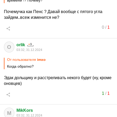
времени"!? Почему?
Почемучка как Пенс ? Давай вообще с пятого угла
зайдем..всеж изменится не?
0
/
1
orlik
O
03:32, 31.12.2024
От пользователя
imxo
Когда обратно?
Эдак дольщику и расстреливать некого будет (ну, кроме
оновцев)
1
/
1
MikKors
M
03:32, 31.12.2024