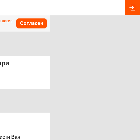
огласие
Согласен
при
кисти Ван