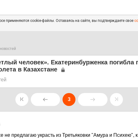
се применяются cookie-файлы. Оставаясь на сайте, вы подтверждаете свое
с
новостей
тлый человек». Екатеринбурженка погибла 
лета в Казахстане
тей
3
4
же не предлагаю украсть из Третьяковки "Амура и Психею", 