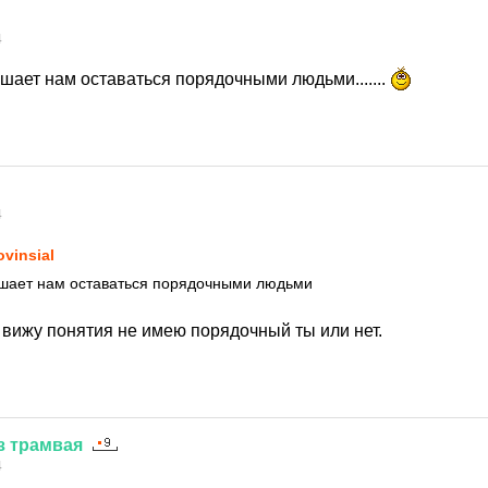
4
шает нам оставаться порядочными людьми.......
4
ovinsial
ешает нам оставаться порядочными людьми
 вижу понятия не имею порядочный ты или нет.
з
трамвая
4