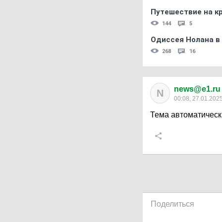
Путешествие на кр
144
5
Одиссея Нолана в
268
16
news@e1.ru
N
00:08, 27.01.202
Тема автоматическ
Поделиться