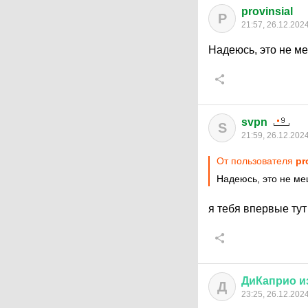
provinsial
P
21:57, 26.12.202
Надеюсь, это не ме
svpn
S
21:59, 26.12.202
От пользователя
pr
Надеюсь, это не м
я тебя впервые тут
ДиКаприо
и
Д
23:25, 26.12.202