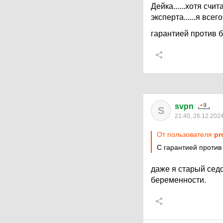
Дейка......хотя сч
эксперта......я все
гарантией против б
svpn
S
21:40, 26.12.202
От пользователя
pr
С гарантией против
даже я старый сед
беременности.