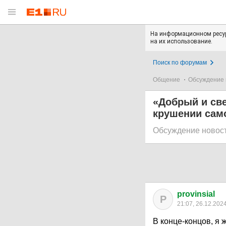
На информационном ресур
на их использование.
Поиск по форумам
Общение
Обсуждение 
«Добрый и све
крушении само
Обсуждение новос
provinsial
P
21:07, 26.12.202
В конце-концов, я 