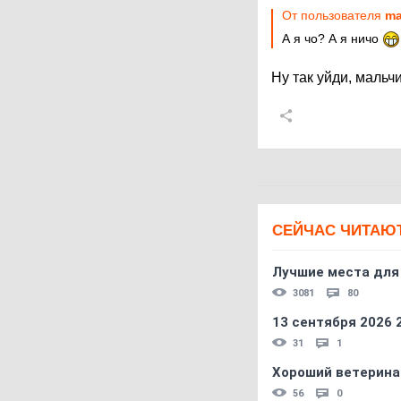
От пользователя
ma
А я чо? А я ничо
Ну так уйди, мальч
СЕЙЧАС ЧИТАЮ
Лучшие места для
3081
80
13 сентября 2026
31
1
Хороший ветерина
56
0