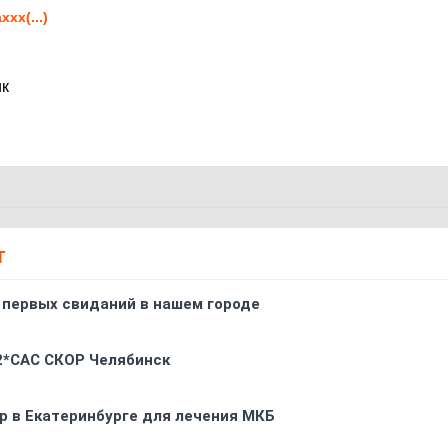
xxx(...)
ик
Т
 первых свиданий в нашем городе
 2*CAC СКОР Челябинск
р в Екатеринбурге для лечения МКБ