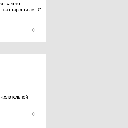
 Бывалого
..на старости лет. С
0
ежелательной
0