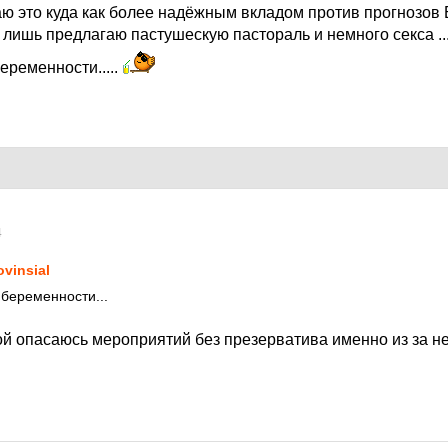
итаю это куда как более надёжным вкладом против прогнозов
го лишь предлагаю пастушескую пастораль и немного секса ...
еременности.....
4
ovinsial
 беременности...
ой опасаюсь мероприятий без презерватива именно из за н