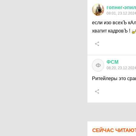
гопнег
-
эпил
08:01, 23.12.202
если изо всехЪ кАл
хватит кадровЪ !
ФСМ
Ф
08:20, 23.12.202
Ритейлеры это сра
СЕЙЧАС ЧИТАЮ