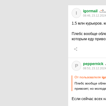
igormail
I
08:46, 23.12.202
1.5 млн курьеров. к
Плебс вообще обле
которым еду приво
peppernick
P
08:53, 23.12.202
От пользователя
ig
Плебс вообще облен
привозят, но молод
Если сейчас всех на