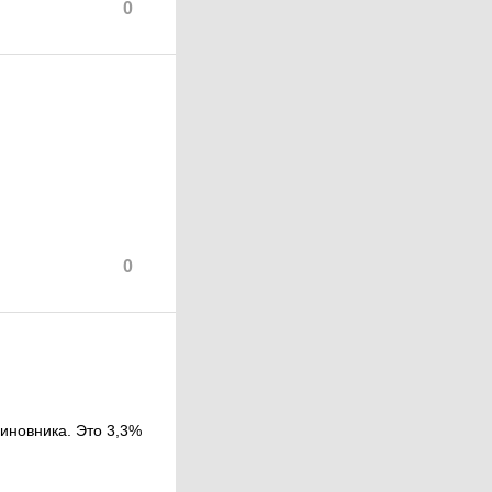
0
0
чиновника. Это 3,3%