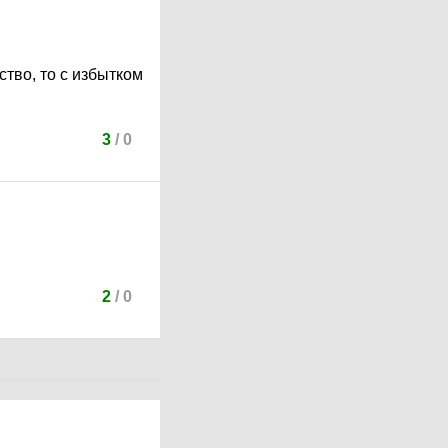
тво, то с избытком
3
/
0
2
/
0