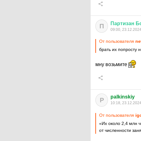
Партизан
Б
П
09:00, 23.12.202
От пользователя
ne
брать их попросту н
мну возьмите
palkinskiy
P
10:18, 23.12.202
От пользователя
ig
«Их около 2,4 млн 
от численности зан