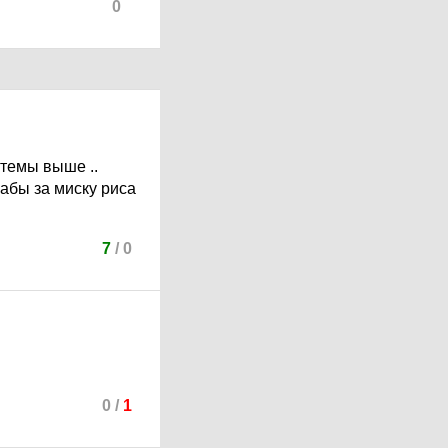
0
 темы выше ..
рабы за миску риса
7
/
0
0
/
1