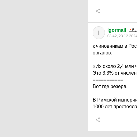
igormail
I
08:42, 23.12.202
к чиновникам в Ро
органов.
«Их около 2,4 млн 
Это 3,3% от числе
===========
Вот где резерв.
В Римской империи
1000 лет простояла