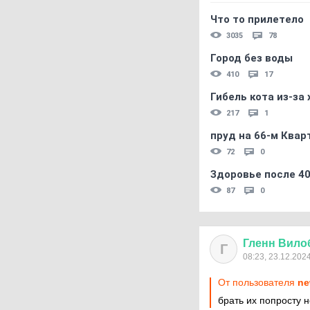
Что то прилетело
3035
78
Город без воды
410
17
Гибель кота из-за
217
1
пруд на 66-м Квар
72
0
Здоровье после 4
87
0
Гленн
Вило
Г
08:23, 23.12.202
От пользователя
ne
брать их попросту н