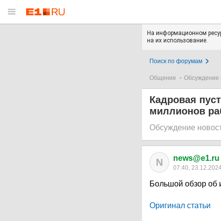
На информационном ресур
на их использование.
Поиск по форумам
Общение
Обсуждение 
Кадровая пус
миллионов раб
Обсуждение новос
news@e1.ru
N
07:40, 23.12.202
Большой обзор об и
Оригинал статьи