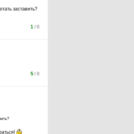
отать заставить?
1
/
0
5
/
0
вить?
раться!