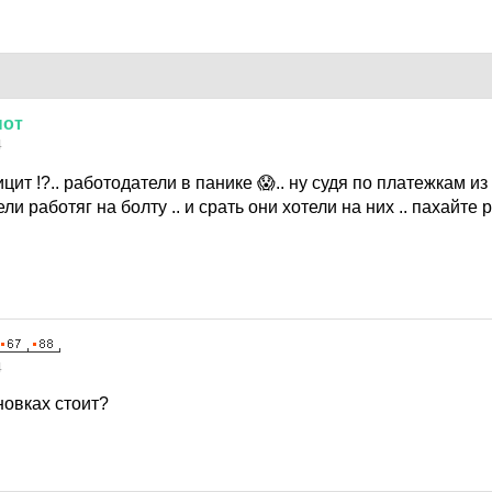
нот
4
цит !?.. работодатели в панике 😱.. ну судя по платежкам из
и работяг на болту .. и срать они хотели на них .. пахайте 
4
новках стоит?