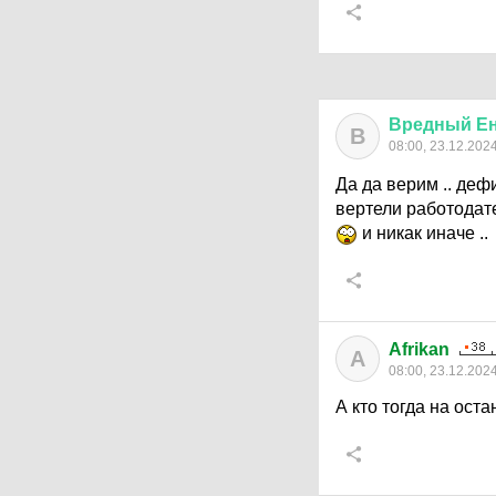
Вредный
Е
В
08:00, 23.12.202
Да да верим .. дефи
вертели работодател
и никак иначе ..
Afrikan
A
08:00, 23.12.202
А кто тогда на оста