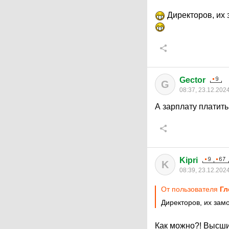
Директоров, их 
Gector
G
08:37, 23.12.202
А зарплату платить
Kipri
K
08:39, 23.12.202
От пользователя
Гл
Директоров, их зам
Как можно?! Высши