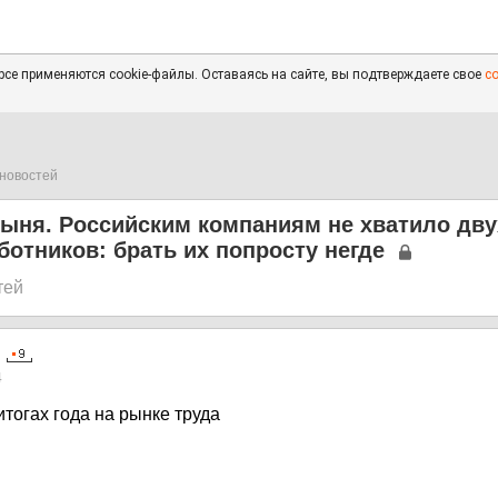
се применяются cookie-файлы. Оставаясь на сайте, вы подтверждаете свое
с
новостей
тыня. Российским компаниям не хватило дву
отников: брать их попросту негде
тей
4
тогах года на рынке труда