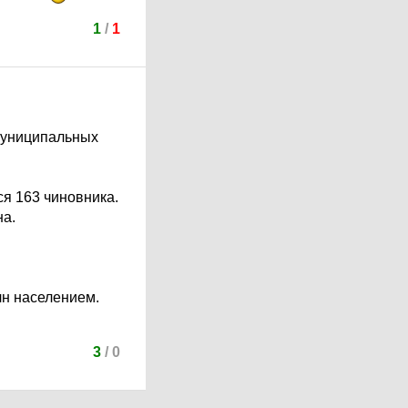
1
/
1
 муниципальных
ся 163 чиновника.
на.
лн населением.
3
/
0