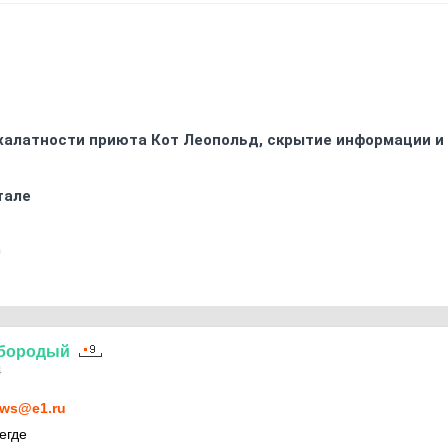
 халатности приюта Кот Леопольд, скрытиe информации и
тале
0
бородый
4
ws@e1.ru
егде