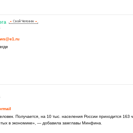
ога
4
ws@e1.ru
егде
4
ormail
человек. Получается, на 10 тыс. населения России приходится 163 
ятых в экономике», — добавила замглавы Минфина.