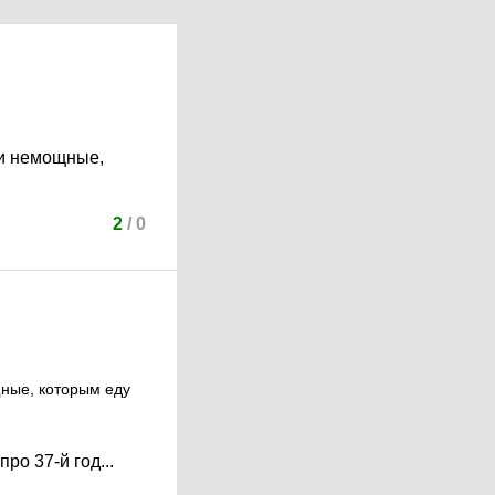
ли немощные,
2
/
0
щные, которым еду
ро 37-й год...