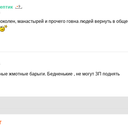
ептик
4
околен, манастырей и прочего говна людей вернуть в общес
4
ные жмотные барыги. Бедненькие , не могут ЗП поднять
Т