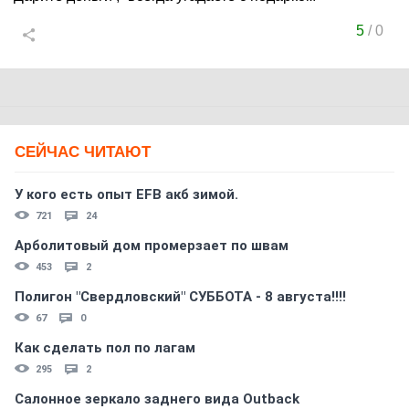
5
/
0
СЕЙЧАС ЧИТАЮТ
У кого есть опыт EFB акб зимой.
721
24
Арболитовый дом промерзает по швам
453
2
Полигон "Свердловский" СУББОТА - 8 августа!!!!
67
0
Как сделать пол по лагам
295
2
Салонное зеркало заднего вида Outback