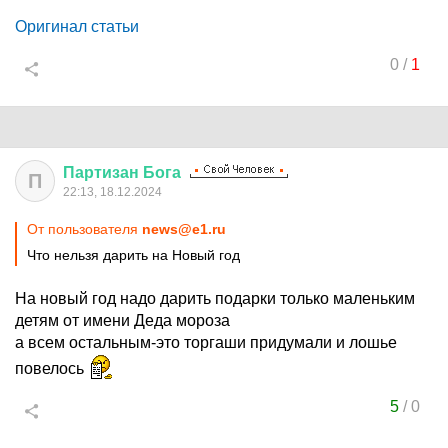
Оригинал статьи
0
/
1
Партизан
Бога
П
22:13, 18.12.2024
От пользователя
news@e1.ru
Что нельзя дарить на Новый год
На новый год надо дарить подарки только маленьким
детям от имени Деда мороза
а всем остальным-это торгаши придумали и лошье
повелось
5
/
0