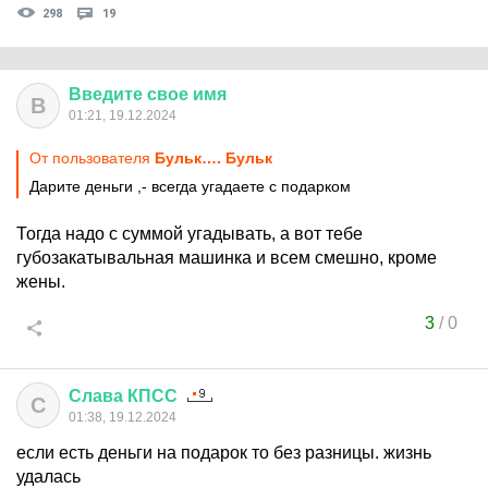
298
19
Введите
свое
имя
В
01:21, 19.12.2024
От пользователя
Бульк…. Бульк
Дарите деньги ,- всегда угадаете с подарком
Тогда надо с суммой угадывать, а вот тебе
губозакатывальная машинка и всем смешно, кроме
жены.
3
/
0
Слава
КПСС
С
01:38, 19.12.2024
если есть деньги на подарок то без разницы. жизнь
удалась