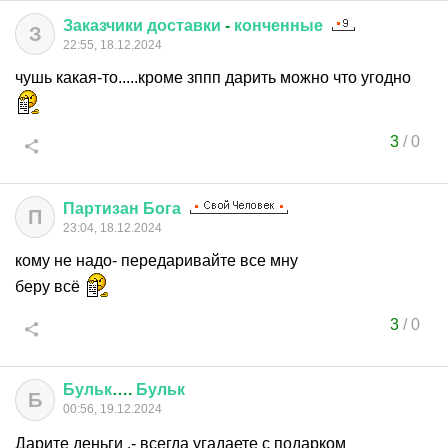
Заказчики
доставки
-
конченные
З
22:55, 18.12.2024
чушь какая-то.....кроме зппп дарить можно что угодно
3
/
0
Партизан
Бога
П
23:04, 18.12.2024
кому не надо- передаривайте все мну
беру всё
3
/
0
Бульк
….
Бульк
Б
00:56, 19.12.2024
Дарите деньги ,- всегда угадаете с подарком