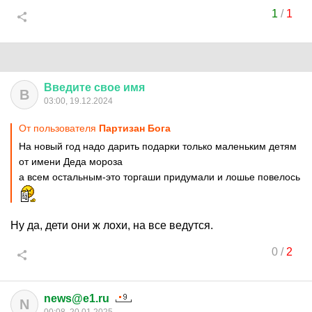
1
/
1
Введите
свое
имя
В
03:00, 19.12.2024
От пользователя
Партизан Бога
На новый год надо дарить подарки только маленьким детям
от имени Деда мороза
а всем остальным-это торгаши придумали и лошье повелось
Ну да, дети они ж лохи, на все ведутся.
0
/
2
news@e1.ru
N