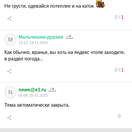
Не грусти, одевайся потеплее и на каток
0
/
1
Мальчишки
-
дураки
М
13:12, 19.12.2024
Как обычно, вранье, вы хоть на яндекс чтоли заходите,
в раздел погода...
0
/
1
news@e1.ru
N
00:08, 20.01.2025
Тема автоматически закрыта.
0