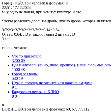
Горец
™
22:51, 17.12.2024
мну одно не понял, при чём тут культура и это...
Чтобы разделить дробь на дробь, нужно дробь, которая являет
3/7:2/3=3/7:3/2=3*3/7*2=9/14=0,64
Ответ: 0,64.
:-D
и такого говна 2 штуки
:-D
3
/
1
сейчас читают
Что то прилетело
3200
69
Еда и алкоголь (вино, пиво, крепкое). Ваши любимые соч
1506
48
Город без воды
530
19
Нужна помощь по электрике в каркасном доме
9
1
Бардовская песня на КЛИО
8
0
в
ВОВИК
.