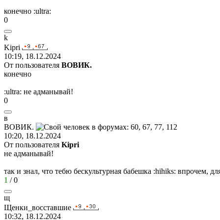
конечно
:ultra:
0
k
Kipri
10:19, 18.12.2024
От пользователя
ВОВИК.
конечно
:ultra:
не адманывай!
0
в
ВОВИК
.
10:20, 18.12.2024
От пользователя
Kipri
не адманывай!
так и знал, что тебю бескультурная бабешка
:hihiks:
впрочем, для
1
/
0
щ
Щенки
_
восставшие
10:32, 18.12.2024