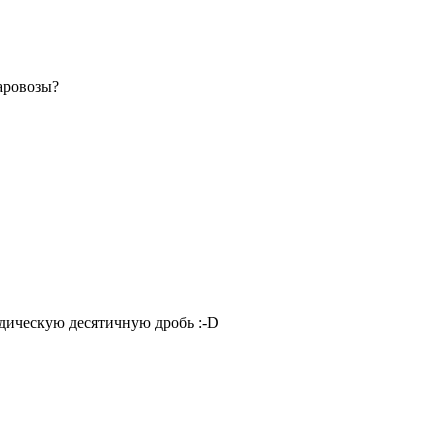
аровозы?
иодическую десятичную дробь
:-D