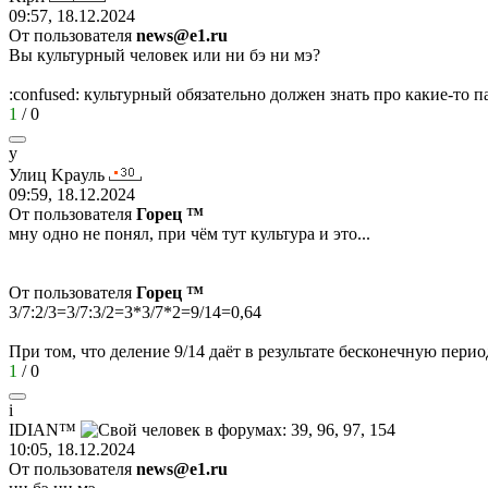
09:57, 18.12.2024
От пользователя
news@e1.ru
Вы культурный человек или ни бэ ни мэ?
:confused:
культурный обязательно должен знать про какие-то п
1
/
0
у
Улиц
K
р
a
уль
09:59, 18.12.2024
От пользователя
Горец ™
мну одно не понял, при чём тут культура и это...
От пользователя
Горец ™
3/7:2/3=3/7:3/2=3*3/7*2=9/14=0,64
При том, что деление 9/14 даёт в результате бесконечную пер
1
/
0
i
IDI
А
N™
10:05, 18.12.2024
От пользователя
news@e1.ru