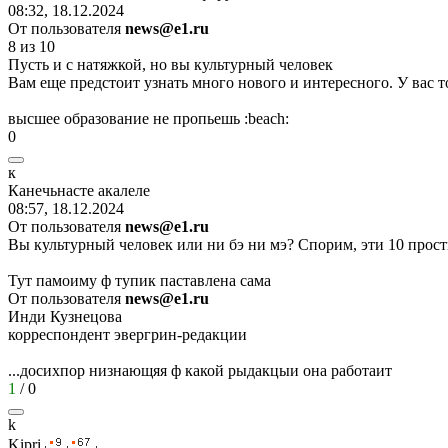
08:32, 18.12.2024
От пользователя
news@e1.ru
8 из 10
Пусть и с натяжкой, но вы культурный человек
Вам еще предстоит узнать много нового и интересного. У вас то
высшее образование не пропьешь
:beach:
0
к
Канечьнасте
акалеле
08:57, 18.12.2024
От пользователя
news@e1.ru
Вы культурный человек или ни бэ ни мэ? Спорим, эти 10 прост
Тут памоиму ф тупик паставлена сама
От пользователя
news@e1.ru
Инди Кузнецова
корреспондент эвергрин-редакции
...досихпор низнающяя ф какой рыдакцыи она работаит
1
/
0
k
Kipri