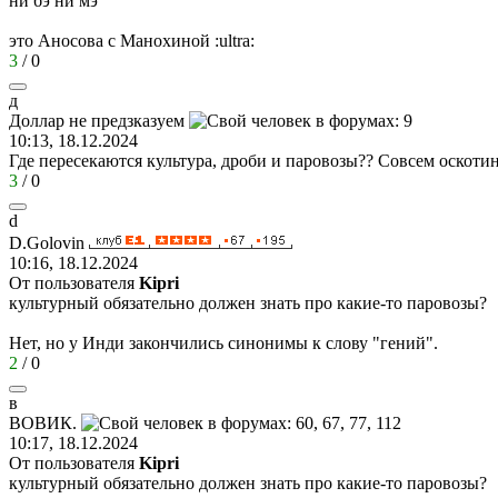
ни бэ ни мэ
это Аносова с Манохиной
:ultra:
3
/
0
д
Доллар
не
предзказуем
10:13, 18.12.2024
Где пересекаются культура, дроби и паровозы?? Совсем оскоти
3
/
0
d
D.Golovin
10:16, 18.12.2024
От пользователя
Kipri
культурный обязательно должен знать про какие-то паровозы?
Нет, но у Инди закончились синонимы к слову "гений".
2
/
0
в
ВОВИК
.
10:17, 18.12.2024
От пользователя
Kipri
культурный обязательно должен знать про какие-то паровозы?