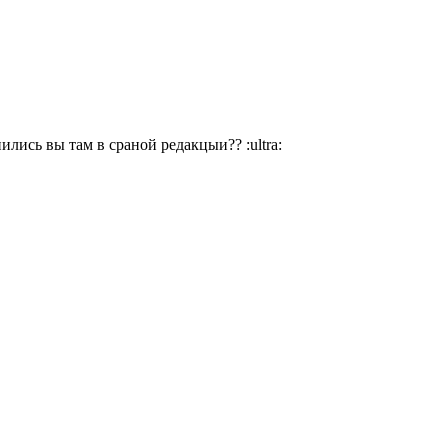
нились вы там в сраной редакцыи??
:ultra: