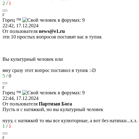
2
/
1
г
Горец
™
22:42, 17.12.2024
От пользователя
news@e1.ru
эти 10 простых вопросов поставят вас в тупик
Вы культурный человек или
мну сразу этот вопрос поставил в тупик
:-D
5
/
0
г
Горец
™
22:44, 17.12.2024
От пользователя
Партизан Бога
Пусть и с натяжкой, но вы культурный человек
нууу, с натяжкой то мы все кулюторные, а вот без натяхки...х.з.
1
/
1
г