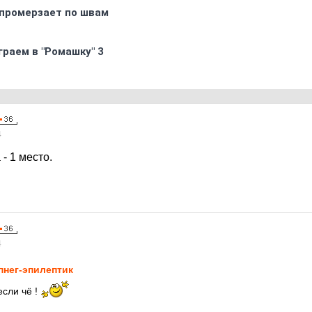
промерзает по швам
граем в "Ромашку" 3
4
- 1 место.
4
пнег-эпилептик
если чё !