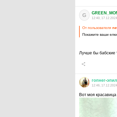
GREEN_MO
G
12:40, 17.12.202
От пользователя
ne
Покажите ваши елки
Лучше бы бабские 
гопнег
-
эпил
12:46, 17.12.202
Вот моя красавица 