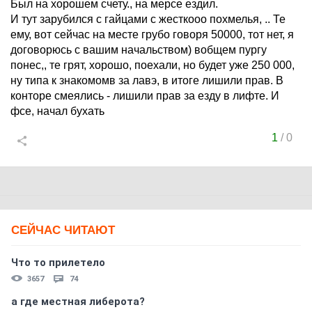
Был на хорошем счету., на мерсе ездил.
И тут зарубился с гайцами с жесткооо похмелья, .. Те
ему, вот сейчас на месте грубо говоря 50000, тот нет, я
договорюсь с вашим начальством) вобщем пургу
понес,, те грят, хорошо, поехали, но будет уже 250 000,
ну типа к знакомомв за лавэ, в итоге лишили прав. В
конторе смеялись - лишили прав за езду в лифте. И
фсе, начал бухать
1
/
0
СЕЙЧАС ЧИТАЮТ
Что то прилетело
3657
74
а где местная либерота?