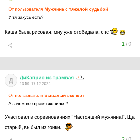
От пользователя
Мужчина с тяжелой судьбой
У тя закусь есть?
Каша была рисовая, мну уже отобедала, спс
1
/
0
ДиКаприо
из
трамвая
Д
13:59, 17.12.2024
От пользователя
Бывалый эксперт
А зачем все время женился?
Участовал в соревнованиях "Настоящий мужчина!". Ща
старый, выбыл из гонки.
2
/
0