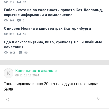
217
12
Гибель кота из-за халатности приюта Кот Леопольд,
скрытиe информации и самолечение.
363
2
Одиссея Нолана в кинотеатрах Екатеринбурга
336
16
Еда и алкоголь (вино, пиво, крепкое). Ваши любимые
сочетания
1608
50
Канечьнасте
акалеле
К
08:11, 18.12.2024
Такта сидакова ишшо 20 лет назад ужы цылюлидная
была
0