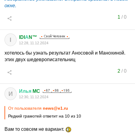
окне.
1
/
0
IDI
А
N™
I
12:28, 11.12.2024
хотелось бы узнать результат Аносовой и Манохиной.
этих двух шедеврописательниц
2
/
0
Илья
MC
И
12:30, 11.12.2024
От пользователя
news@e1.ru
Редкий грамотей ответит на 10 из 10
Вам то совсем не вариант.