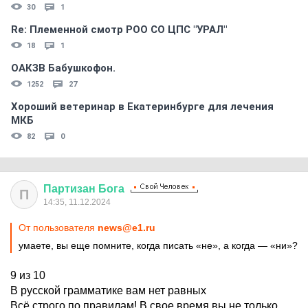
30
1
Re: Племеннoй смoтр РOO CO ЦПС "УРАЛ"
18
1
ОАКЗВ Бабушкофон.
1252
27
Хороший ветеринар в Екатеринбурге для лечения
МКБ
82
0
Партизан
Бога
П
14:35, 11.12.2024
От пользователя
news@e1.ru
умаете, вы еще помните, когда писать «не», а когда — «ни»?
9 из 10
В русской грамматике вам нет равных
Всё строго по правилам! В свое время вы не только