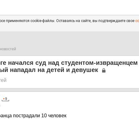
се применяются cookie-файлы. Оставаясь на сайте, вы подтверждаете свое
с
новостей
ге начался суд над студентом-извращенцем
ый нападал на детей и девушек
тей
4
ранца пострадали 10 человек