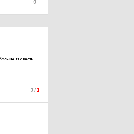
0
больше так вести
0
/
1