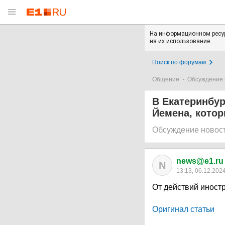
На информационном ресур
на их использование.
Поиск по форумам
Общение
Обсуждение 
В Екатеринбур
Йемена, котор
Обсуждение новос
news@e1.ru
N
13:13, 06.12.202
От действий иност
Оригинал статьи