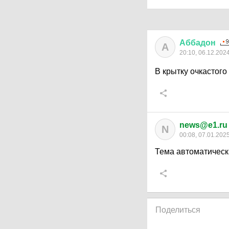
Аббадон
А
20:10, 06.12.202
В крытку очкастог
news@e1.ru
N
00:08, 07.01.202
Тема автоматическ
Поделиться