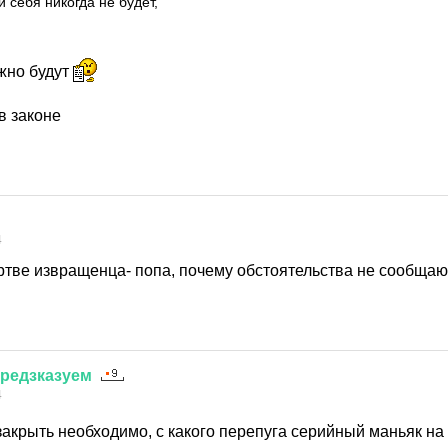
и себя никогда не будет,
ожно будут
в законе
4
ертве извращенца- попа, почему обстоятельства не сообщаю
редзказуем
4
закрыть необходимо, с какого перепуга серийный маньяк н