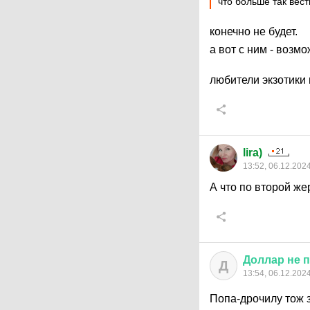
что больше так вест
конечно не будет.
а вот с ним - возм
любители экзотики 
lira)
13:52, 06.12.202
А что по второй ж
Доллар
не
п
Д
13:54, 06.12.202
Попа-дрочилу тож 