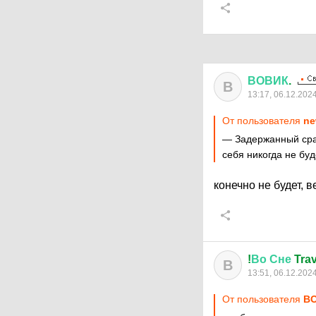
ВОВИК
.
В
13:17, 06.12.202
От пользователя
ne
— Задержанный сраз
себя никогда не буд
конечно не будет, 
!
Во
Сне
Trav
В
13:51, 06.12.202
От пользователя
ВО