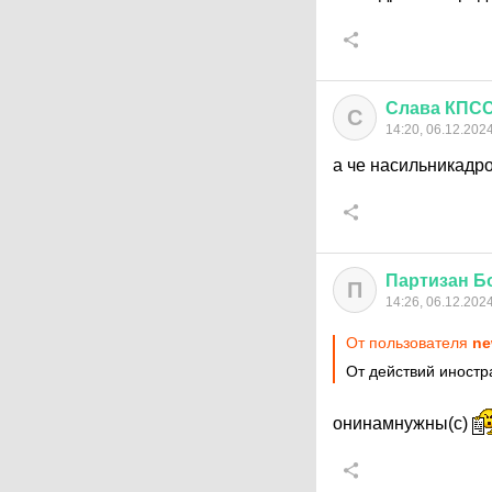
Слава
КПС
С
14:20, 06.12.202
а че насильникадро
Партизан
Б
П
14:26, 06.12.202
От пользователя
ne
От действий иностр
онинамнужны(с)