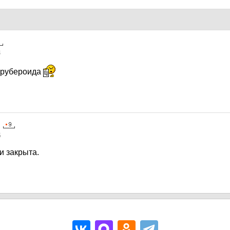
4
о рубероида
5
и закрыта.