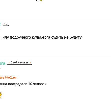
С
4
чилу подручного кульберга судить не будут?
ога
4
ws@e1.ru
анца пострадали 10 человек