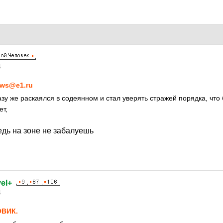
4
ws@e1.ru
у же раскаялся в содеянном и стал уверять стражей порядка, что 
ет,
ведь на зоне не забалуешь
el+
4
ВИК.