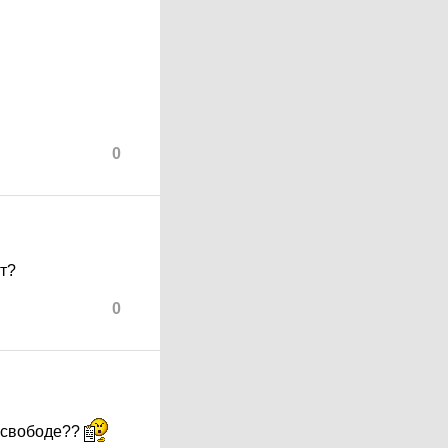
0
т?
0
а свободе??