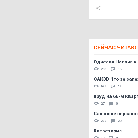
СЕЙЧАС ЧИТАЮ
Одиссея Нолана в
283
16
ОАКЗВ Что за запа
628
13
пруд на 66-м Квар
27
0
Салонное зеркало 
299
20
Кетостерил