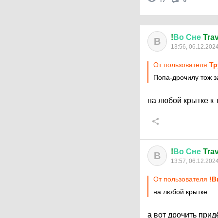
17
0
!
Во
Сне
Trav
В
13:56, 06.12.202
От пользователя
Тр
Попа-дрочилу тож 
на любой крытке к 
!
Во
Сне
Trav
В
13:57, 06.12.202
От пользователя
!В
на любой крытке
а вот дрочить прид