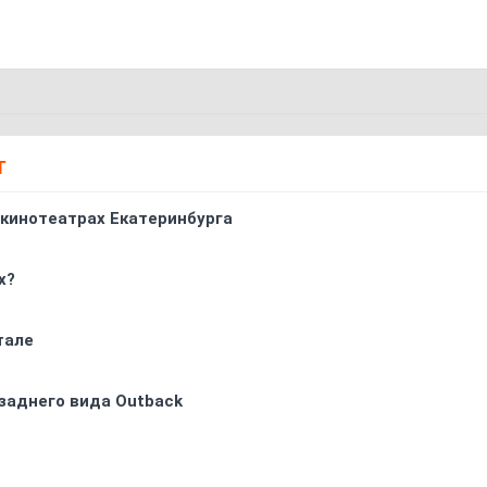
Т
 кинотеатрах Екатеринбурга
х?
тале
заднего вида Outback