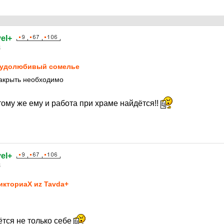
el+
4
удолюбивый сомелье
закрыть необходимо
тому же ему и работа при храме найдётся!!
el+
4
икториаX иz Tavda+
ётся не только себе