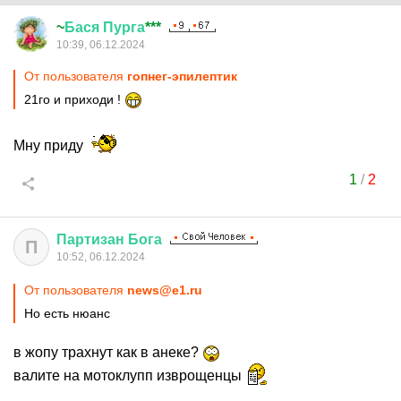
~
Бася
Пурга
***
10:39, 06.12.2024
От пользователя
гопнег-эпилептик
21го и приходи !
Мну приду
1
/
2
Партизан
Бога
П
10:52, 06.12.2024
От пользователя
news@e1.ru
Но есть нюанс
в жопу трахнут как в анеке?
валите на мотоклупп изврощенцы