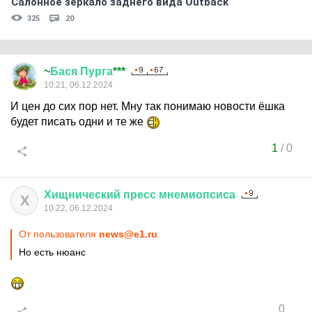
Салонное зеркало заднего вида Outback
325
20
~
Бася
Пурга
***
10:21, 06.12.2024
И цен до сих пор нет. Мну так понимаю новости ёшка
будет писать одни и те же
1
/
0
Хищнический
пресс
мнемиопсиса
Х
10:22, 06.12.2024
От пользователя
news@e1.ru
Но есть нюанс
0