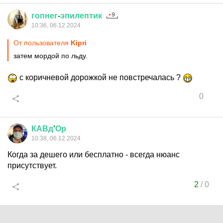
гопнег
-
эпилептик
10:36, 06.12.2024
От пользователя
Kipri
затем мордой по льду.
с коричневой дорожкой не повстречалась ?
0
КАВд
'
Ор
10:38, 06.12.2024
Когда за дешего или бесплатно - всегда нюанс
присутствует.
2
/
0