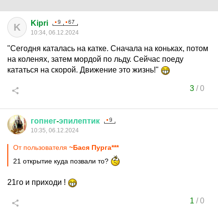
Kipri
K
10:34, 06.12.2024
"Сегодня каталась на катке. Сначала на коньках, потом
на коленях, затем мордой по льду. Сейчас поеду
кататься на скорой. Движение это жизнь!"
3
/
0
гопнег
-
эпилептик
10:35, 06.12.2024
От пользователя
~Бася Пурга***
21 открытие куда позвали то?
21го и приходи !
1
/
0