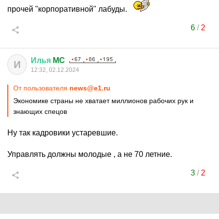
прочей "корпоративной" лабуды.
6
/
2
Илья
MC
И
12:32, 02.12.2024
От пользователя
news@e1.ru
Экономике страны не хватает миллионов рабочих рук и
знающих спецов
Ну так кадровики устаревшие.
Управлять должны молодые , а не 70 летние.
3
/
2