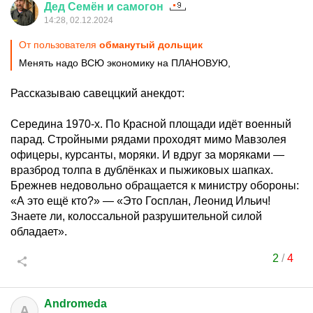
Дед
Семён
и
самогон
14:28, 02.12.2024
От пользователя
обманутый дольщик
Менять надо ВСЮ экономику на ПЛАНОВУЮ,
Рассказываю савеццкий анекдот:
Середина 1970-х. По Красной площади идёт военный
парад. Стройными рядами проходят мимо Мавзолея
офицеры, курсанты, моряки. И вдруг за моряками —
вразброд толпа в дублёнках и пыжиковых шапках.
Брежнев недовольно обращается к министру обороны:
«А это ещё кто?» — «Это Госплан, Леонид Ильич!
Знаете ли, колоссальной разрушительной силой
обладает».
2
/
4
Andromeda
A