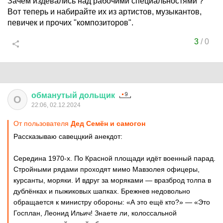
Зачем издевались над рабочими специальностями ?
Вот теперь и набирайте их из артистов, музыкантов,
певичек и прочих "композиторов".
3
/
0
обманутый
дольщик
О
22:06, 02.12.2024
От пользователя
Дед Семён и самогон
Рассказываю савеццкий анекдот:
Середина 1970-х. По Красной площади идёт военный парад.
Стройными рядами проходят мимо Мавзолея офицеры,
курсанты, моряки. И вдруг за моряками — вразброд толпа в
дублёнках и пыжиковых шапках. Брежнев недовольно
обращается к министру обороны: «А это ещё кто?» — «Это
Госплан, Леонид Ильич! Знаете ли, колоссальной