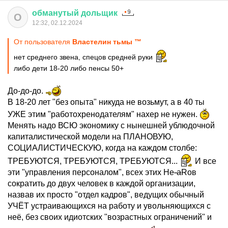
обманутый
дольщик
О
12:32, 02.12.2024
От пользователя
Властелин тьмы ™
нет среднего звена, спецов средней руки
либо дети 18-20 либо пенсы 50+
До-до-до.
В 18-20 лет "без опыта" никуда не возьмут, а в 40 ты
УЖЕ этим "работохренодателям" нахер не нужен.
Менять надо ВСЮ экономику с нынешней ублюдочной
капиталистической модели на ПЛАНОВУЮ,
СОЦИАЛИСТИЧЕСКУЮ, когда на каждом столбе:
ТРЕБУЮТСЯ, ТРЕБУЮТСЯ, ТРЕБУЮТСЯ...
И все
эти "управления персоналом", всех этих Hе
-а
Rов
сократить до двух человек в каждой организации,
назвав их просто "отдел кадров", ведущих обычный
УЧЁТ устраивающихся на работу и увольняющихся с
неё, без своих идиотских "возрастных ограничений" и