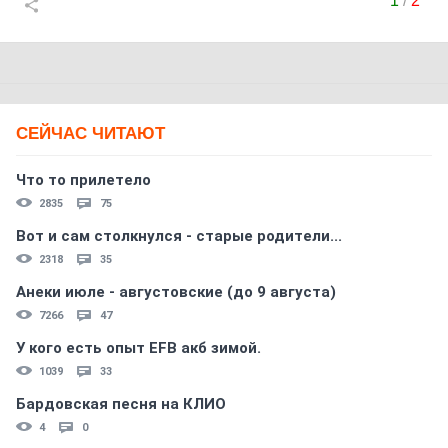
1
/
2
СЕЙЧАС ЧИТАЮТ
Что то прилетело
2835
75
Вот и сам столкнулся - старые родители...
2318
35
Анеки июле - августовские (до 9 августа)
7266
47
У кого есть опыт EFB акб зимой.
1039
33
Бардовская песня на КЛИО
4
0