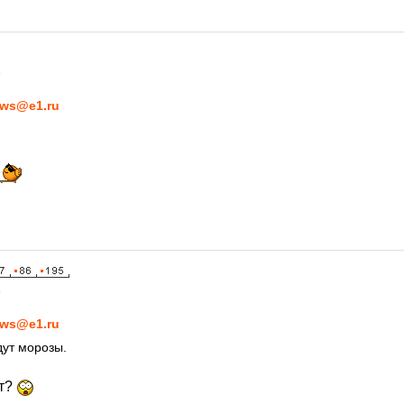
4
ws@e1.ru
4
ws@e1.ru
дут морозы.
ут?