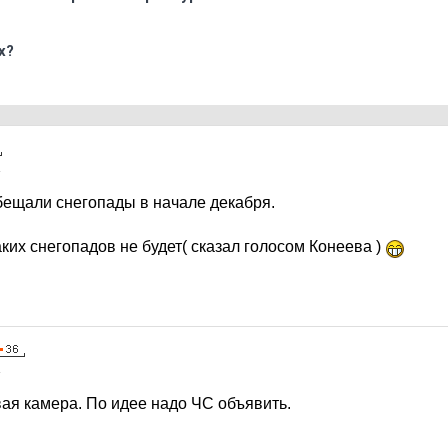
х?
4
бещали снегопады в начале декабря.
аких снегопадов не будет( сказал голосом Конеева )
4
овая камера. По идее надо ЧС объявить.