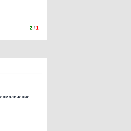
2
/
1
 самолечение.