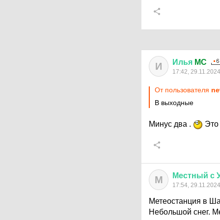
Илья
MC
И
17:42, 29.11.202
От пользователя
ne
В выходные
Минус два .
Это
Местный
с
М
17:54, 29.11.202
Метеостанция в Ша
Небольшой снег. Ме