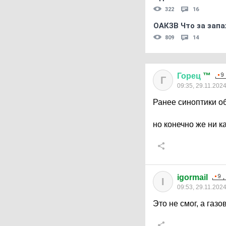
322
16
ОАКЗВ Что за запа
809
14
Горец
™
Г
09:35, 29.11.202
Ранее синоптики о
но конечно же ни к
igormail
I
09:53, 29.11.202
Это не смог, а газ