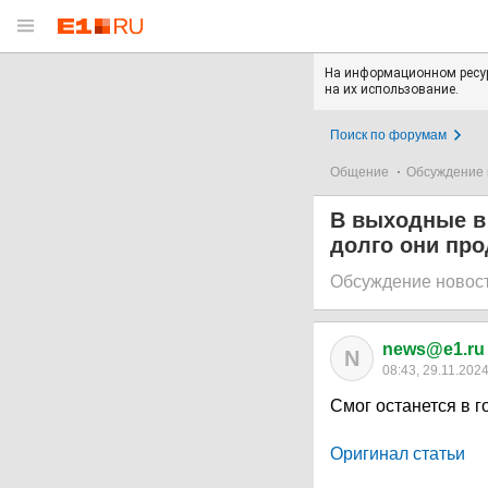
На информационном ресур
на их использование.
Поиск по форумам
Общение
Обсуждение 
В выходные в 
долго они пр
Обсуждение новос
news@e1.ru
N
08:43, 29.11.202
Смог останется в г
Оригинал статьи