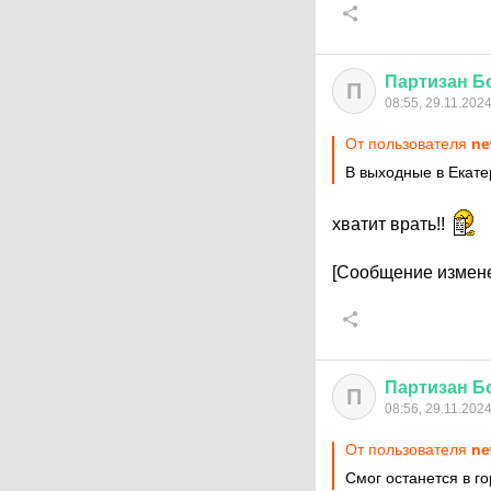
Партизан
Б
П
08:55, 29.11.202
От пользователя
ne
В выходные в Екате
хватит врать!!
[Сообщение измене
Партизан
Б
П
08:56, 29.11.202
От пользователя
ne
Смог останется в г