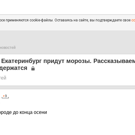
се применяются cookie-файлы. Оставаясь на сайте, вы подтверждаете свое
с
новостей
Екатеринбург придут морозы. Рассказываем
одержатся
тей
4
ороде до конца осени