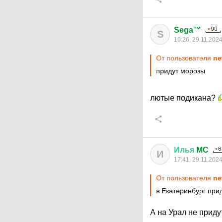
Sega™
S
10:26, 29.11.202
От пользователя
ne
придут морозы
лютые подикана?
Илья
MC
И
17:41, 29.11.202
От пользователя
ne
в Екатеринбург при
А на Урал не прид