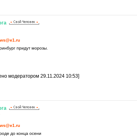
ога
4
ws@e1.ru
ринбург придут морозы.
но модератором 29.11.2024 10:53]
ога
4
ws@e1.ru
ороде до конца осени