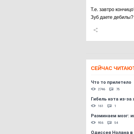
Т.е. завтро кончицо
Зуб даете дебилы
СЕЙЧАС ЧИТАЮ
Что то прилетело
2746
75
Гибель кота из-за
161
1
Разминаем мозг: и
956
54
Одиссея Нолана в