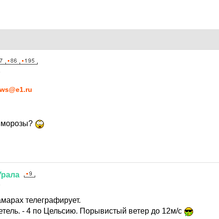
4
ws@e1.ru
 морозы?
Урала
4
марах телеграфирует.
тель. - 4 по Цельсию. Порывистый ветер до 12м/с