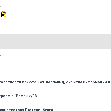
?
?
Т
 халатности приюта Кот Леопольд, скрытиe информации и
граем в "Ромашку" 3
 кинотеатрах Екатеринбурга