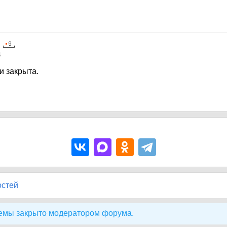
4
и закрыта.
остей
емы закрыто модератором форума.