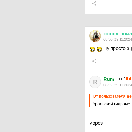
гопнег
-
эпил
08:50, 29.11.202
Ну просто ац
Rum
R
08:52, 29.11.202
От пользователя
ne
Уральский гидромет
мороз