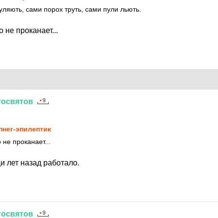
уляють, сами порох труть, сами пули льють.
 не проканает...
тосвятов
4
пнег-эпилептик
 не проканает...
и лет назад работало.
тосвятов