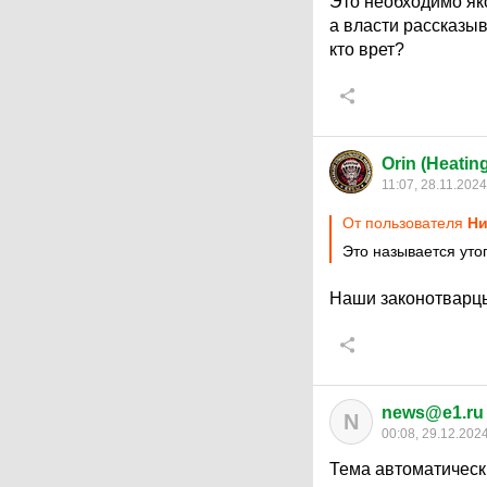
Это необходимо як
а власти рассказы
кто врет?
Orin (Heatin
11:07, 28.11.2024
От пользователя
Ни
Это называется утоп
Наши законотварц
news@e1.ru
N
00:08, 29.12.202
Тема автоматическ