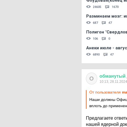
Флудовая(конец и
24605
1670
Разминаем мозг: и
687
47
Полигон "Свердловс
106
0
Анеки июле - авгус
6890
47
обманутый
О
10:13, 28.11.202
От пользователя
ma
Наши должны Официа
вплоть до примене
Предлагаете ответи
нашей ядерной до