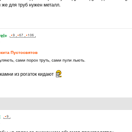
 же для труб нужен металл.
el+
4
кита Пустосвятов
уляють, сами порох труть, сами пули льють.
 камни из рогаток кидают
С
4