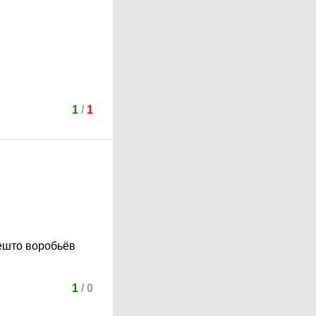
1
/
1
ешто воробьёв
1
/
0