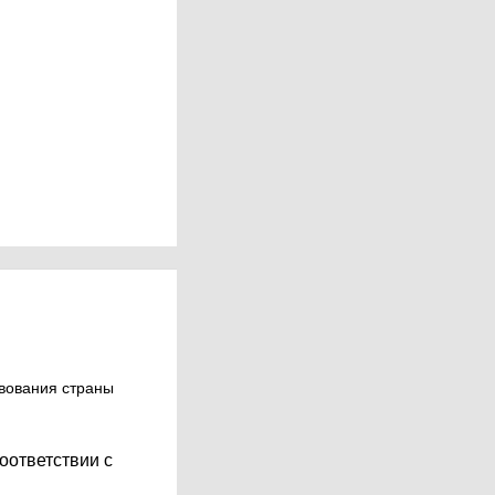
твования страны
оответствии с