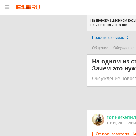
На информационном ресур
на их использование.
Поиск по форумам
Общение
Обсуждение 
На одном из с
Зачем это ну
Обсуждение новос
гопнег
-
эпил
10:04, 28.11.202
От пользователя
Ни