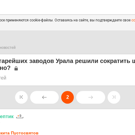
се применяются cookie-файлы. Оставаясь на сайте, вы подтверждаете свое
с
новостей
тарейших заводов Урала решили сократить ш
жно?
тей
2
ептик
4
кита Пустосвятов