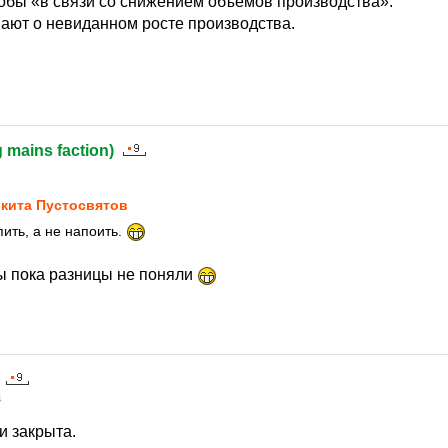
обы «в связи со снижением объемов производства».
вают о невиданном росте производства.
g mains faction)
кита Пустосвятов
ить, а не напоить.
ы пока разницы не поняли
4
и закрыта.