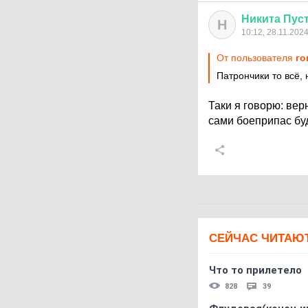
Никита
Пус
Н
10:12, 28.11.202
От пользователя
го
Патрончики то всё, 
Таки я говорю: вер
сами боеприпас буд
СЕЙЧАС ЧИТАЮ
Что то прилетело
828
39