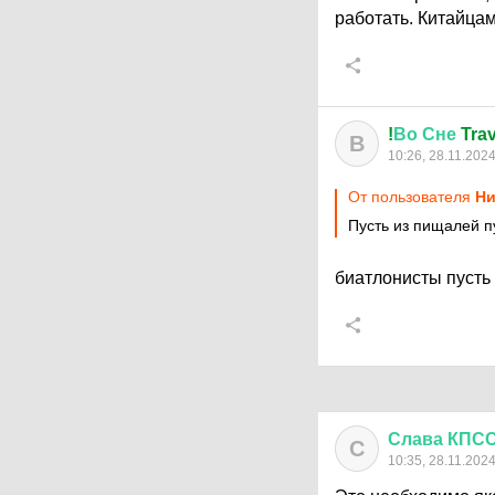
работать. Китайцам
!
Во
Сне
Trav
В
10:26, 28.11.202
От пользователя
Ни
Пусть из пищалей п
биатлонисты пусть
Слава
КПС
С
10:35, 28.11.202