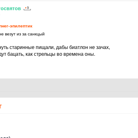
тосвятов
4
пнег-эпилептик
не везут из за санкцый
нуть старинные пищали, дабы биатлон не зачах,
ут бацать, как стрельцы во времена оны.
Т