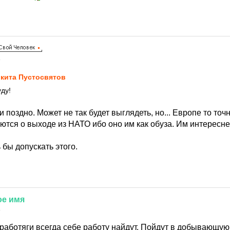
4
кита Пустосвятов
ду!
ли поздно. Может не так будет выглядеть, но... Европе то то
ются о выходе из НАТО ибо оно им как обуза. Им интересн
 бы допускать этого.
ое
имя
4
 работяги всегда себе работу найдут. Пойдут в добывающ