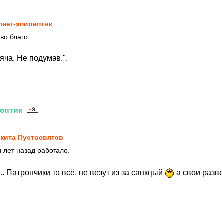
4
пнег-эпилептик
во благо
яча. Не подумав.".
ептик
4
кита Пустосвятов
 лет назад работало.
.. Патрончики то всё, не везут из за санкцый
а свои разв