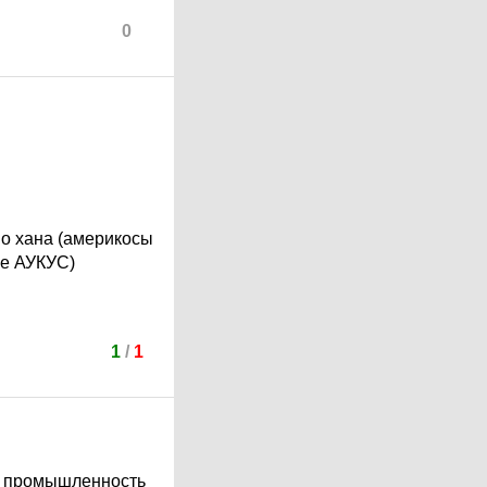
0
чно хана (америкосы
ее АУКУС)
1
/
1
ую промышленность