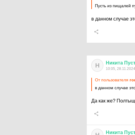
Пусть из пищалей п
в данном случае это
Никита
Пус
Н
10:05, 28.11.202
От пользователя
го
в данном случае это
Да как же? Полтыщ
Никита
Пус