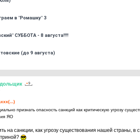
юля)
граем в "Ромашку" 3
кий" СУББОТА - 8 августа!!!!
товские (до 9 августа)
дольщик
4
xxx(...)
льно признать опасность санкций как критическую угрозу сущес
ния ЯО
ть на санкции, как угрозу существования нашей страны, в с
ктриной?