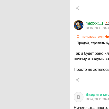
maxxx(...)
10:15, 28.11.202
От пользователя
Ни
Продай, стрелять бу
Так и будет рано и
почему и задумыва
Просто не хотелось
Введите
св
В
10:24, 28.11.202
Ничего страшного,