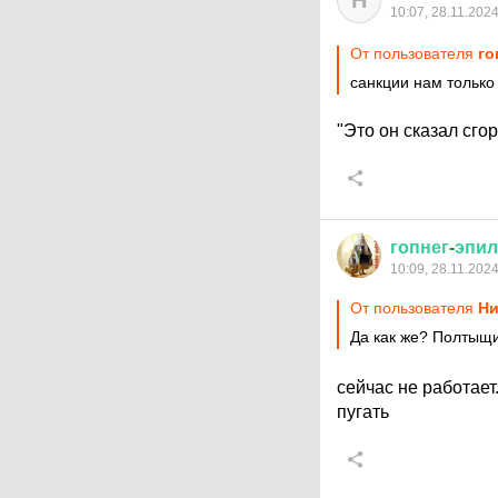
Н
10:07, 28.11.202
От пользователя
го
санкции нам только 
"Это он сказал сгор
гопнег
-
эпил
10:09, 28.11.202
От пользователя
Ни
Да как же? Полтыщи
сейчас не работает.
пугать