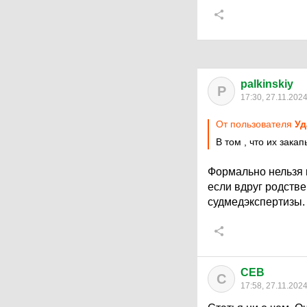
palkinskiy
P
17:30, 27.11.202
От пользователя
Уд
В том , что их закап
Формально нельзя 
если вдруг родств
судмедэкспертизы.
CEB
C
17:58, 27.11.202