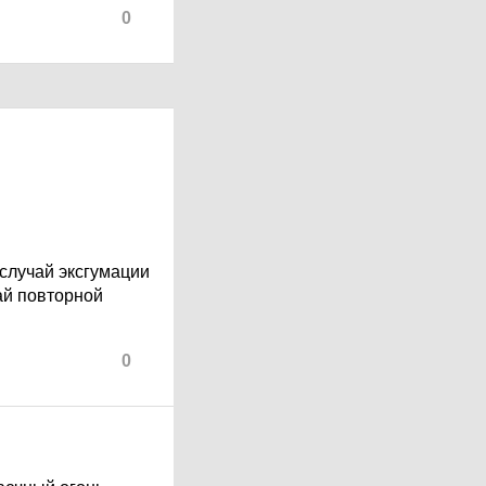
0
случай эксгумации
ай повторной
0