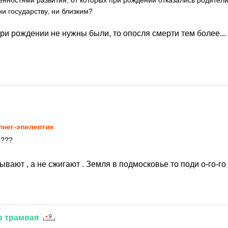
енностями развития, от которых при рождении отказались родители
и государству, ни близким?
при рождении не нужны были, то опосля смерти тем более...
4
пнег-эпилептик
 ???
пывают , а не сжигают . Земля в подмосковье то поди о-го-го
з
трамвая
4