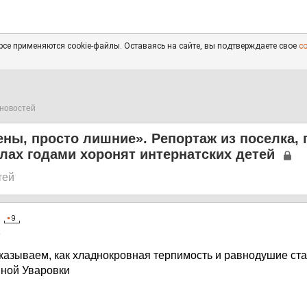
се применяются cookie-файлы. Оставаясь на сайте, вы подтверждаете свое
с
новостей
ны, просто лишние». Репортаж из поселка, г
лах годами хоронят интернатских детей
тей
4
казываем, как хладнокровная терпимость и равнодушие ст
ной Уваровки