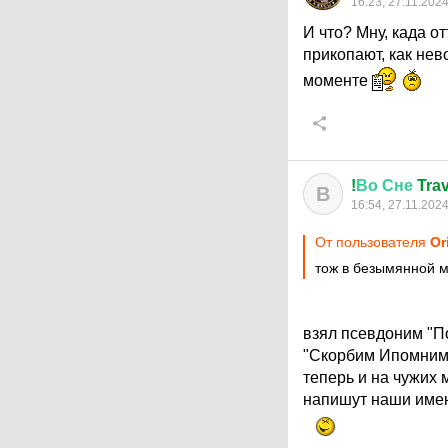
16:23, 27.11.202
И что? Мну, када о
прикопают, как не
моменте
!
Во
Сне
Trav
В
16:54, 27.11.202
От пользователя
Or
тож в безымянной м
взял псевдоним "П
"Скорбим Ипомним"
теперь и на чужих 
напишут наши имен