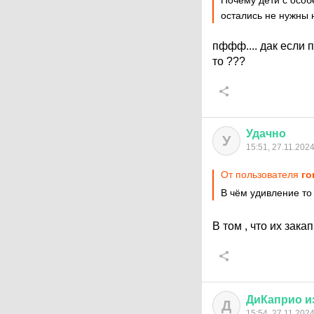
Почему дети с особ
остались не нужны н
пффф.... дак если 
то ???
Удачно
У
15:51, 27.11.202
От пользователя
го
В чём удивление то
В том , что их зака
ДиКаприо
и
Д
15:54, 27.11.202