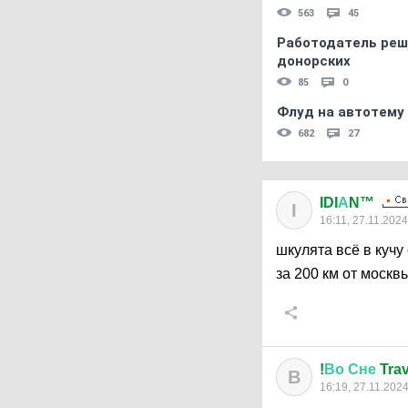
563
45
Работодатель реш
донорских
85
0
Флуд на автотему
682
27
IDI
А
N™
I
16:11, 27.11.2024
шкулята всё в кучу
за 200 км от москв
!
Во
Сне
Trav
В
16:19, 27.11.202