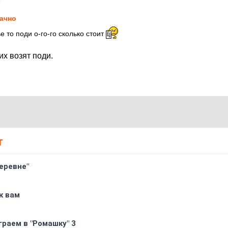
ачно
 то поди о-го-го сколько стоит
их возят поди.
Т
еревне"
к вам
граем в "Ромашку" 3