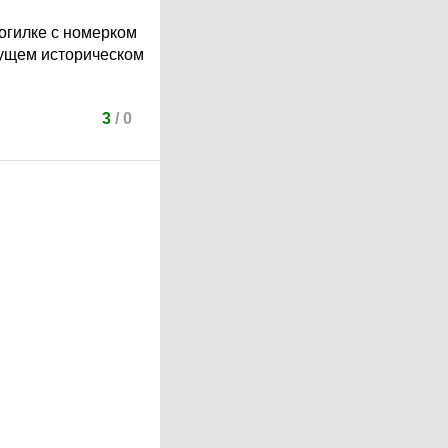
могилке с номерком
кущем историческом
3
/
0