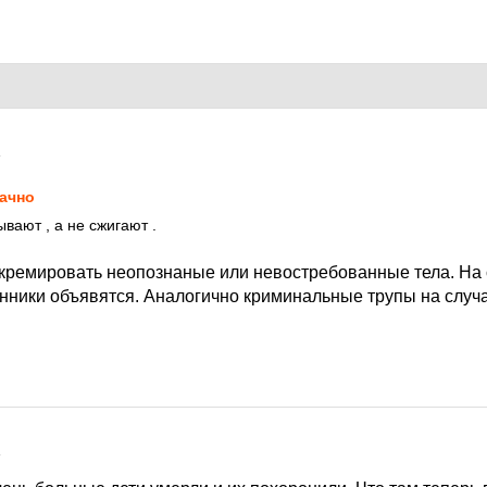
4
ачно
ывают , а не сжигают .
кремировать неопознаные или невостребованные тела. На 
енники объявятся. Аналогично криминальные трупы на случ
4