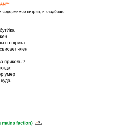
IАN™
. и содержимое витрин, и кладбище
 бутИка
кен
ыт от крика
свисает член
за приколы?
огда:
ер умер
 куда..
g mains faction)