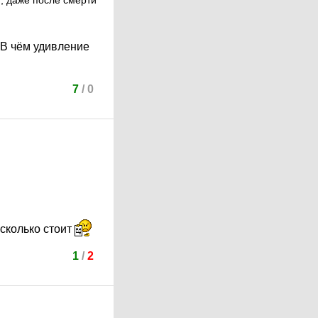
, даже после смерти
 В чём удивление
7
/
0
 сколько стоит
1
/
2