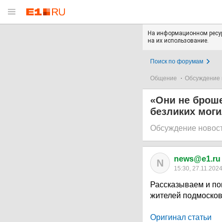
На информационном ресур
на их использование.
Поиск по форумам
Общение
Обсуждение 
«Они не броше
безликих моги
Обсуждение новос
news@e1.ru
N
15:30, 27.11.202
Рассказываем и по
жителей подмосков
Оригинал статьи