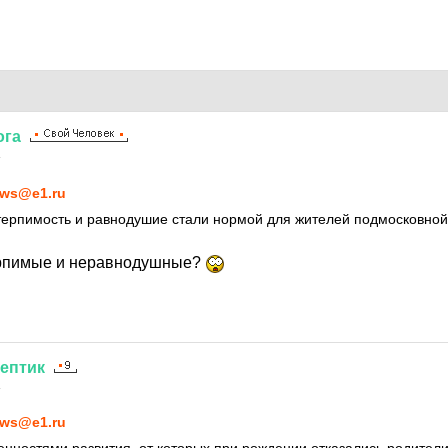
ога
4
ws@e1.ru
терпимость и равнодушие стали нормой для жителей подмосковной
терпимые и неравнодушные?
ептик
4
ws@e1.ru