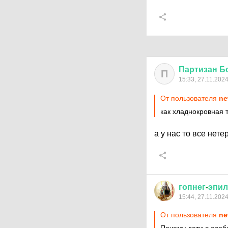
Партизан
Б
П
15:33, 27.11.202
От пользователя
ne
как хладнокровная 
а у нас то все не
гопнег
-
эпил
15:44, 27.11.202
От пользователя
ne