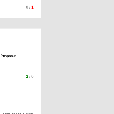
0
/
1
 Уваровки
3
/
0