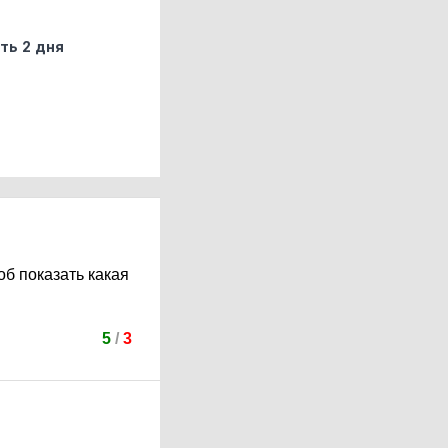
ть 2 дня
об показать какая
5
/
3