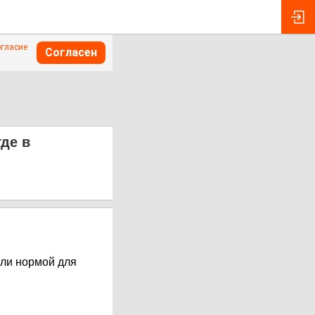
огласие
Согласен
де в
али нормой для