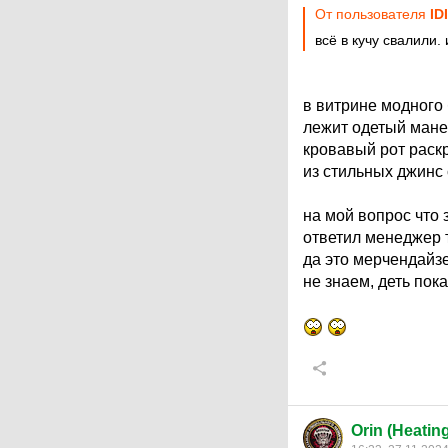
От пользователя
ID
всё в кучу свалили
в витрине модного
лежит одетый мане
кровавый рот раскр
из стильных джинс 
на мой вопрос что 
ответил менеджер т
да это мерчендайз
не знаем, деть пока
Orin (Heatin