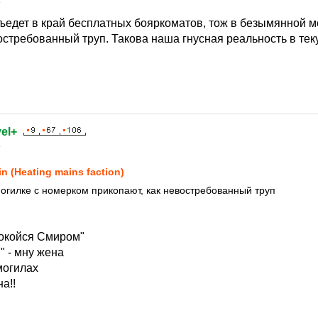
4
тъедет в край бесплатных бояркоматов, тож в безымянной 
востребованный труп. Такова наша гнусная реальность в те
el+
4
in (Heating mains faction)
огилке с номерком прикопают, как невостребованный труп
окойся Смиром"
 - мну жена
могилах
а!!