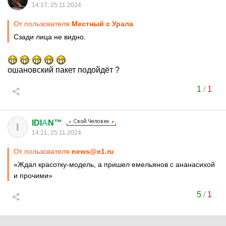
14:17, 25.11.2024
От пользователя
Местный с Урала
Сзади лица не видно.
ошановский пакет подойдёт ?
1
/
1
IDI
А
N™
I
14:21, 25.11.2024
От пользователя
news@e1.ru
«Ждал красотку-модель, а пришел емельянов с ананасихой
и прочими»
5
/
1