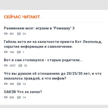
СЕЙЧАС ЧИТАЮТ
Разминаем мозг: играем в "Ромашку" 3
955
54
Гибель кота из-за халатности приюта Кот Леопольд,
скрытиe информации и самолечение.
160
1
Вот и сам столкнулся - старые родители...
2307
35
Что вы думали об отношениях до 20/25/30 лет, и что
оказалось правдой, а что мифом?
408
14
ОАКЗВ Что за запах?
808
14