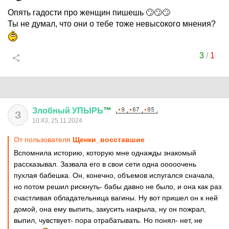
Опять гадости про женщин пишешь 🙄🙄🙄
Ты не думал, что они о тебе тоже невысокого мнения?
3
/
1
Злобный
УПЫРЬ
™
З
10:43, 25.11.2024
От пользователя
Щенки_восставшие
Вспомнила историю, которую мне однажды знакомый
рассказывал. Зазвала его в свои сети одна ооооочень
пухлая бабешка. Он, конечно, объемов испугался сначала,
но потом решил рискнуть- бабы давно не было, и она как раз
счастливая обладательница вагины. Ну вот пришел он к ней
домой, она ему выпить, закусить накрыла, ну он пожрал,
выпил, чувствует- пора отрабатывать. Но понял- нет, не