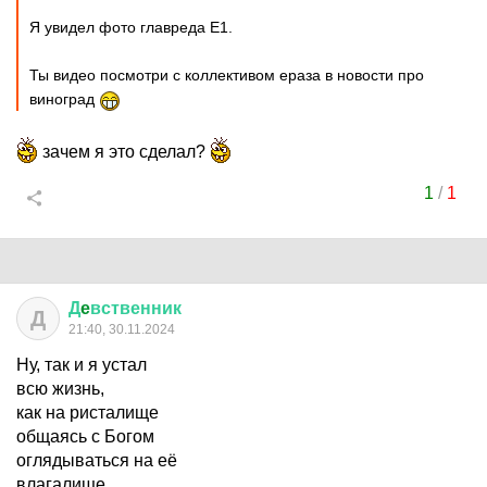
Я увидел фото главреда Е1.
Ты видео посмотри с коллективом ераза в новости про
виноград
зачем я это сделал?
1
/
1
Д
e
вственник
Д
21:40, 30.11.2024
Ну, так и я устал
всю жизнь,
как на ристалище
общаясь с Богом
оглядываться на её
влагалище