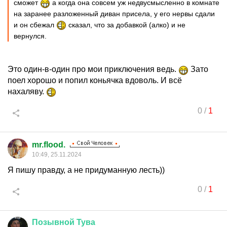
сможет
а когда она совсем уж недвусмысленно в комнате
на заранее разложенный диван присела, у его нервы сдали
и он сбежал
сказал, что за добавкой (алко) и не
вернулся.
Это один-в-один про мои приключения ведь.
Зато
поел хорошо и попил коньячка вдоволь. И всё
нахаляву.
0
/
1
mr.flood.
10:49, 25.11.2024
Я пишу правду, а не придуманную лесть))
0
/
1
Позывной
Тува