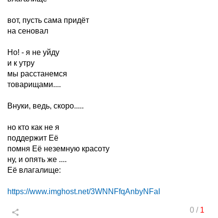
вот, пусть сама придёт
на сеновал
Но! - я не уйду
и к утру
мы расстанемся
товарищами....
Внуки, ведь, скоро.....
но кто как не я
поддержит Её
помня Её неземную красоту
ну, и опять же ....
Её влагалище:
https://www.imghost.net/3WNNFfqAnbyNFaI
0
/
1