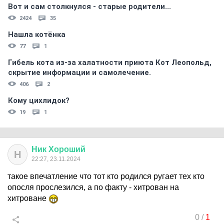
Вот и сам столкнулся - старые родители...
2424
35
Нашла котёнка
77
1
Гибель кота из-за халатности приюта Кот Леопольд,
скрытиe информации и самолечение.
406
2
Кому цихлидок?
19
1
Ник
Хороший
Н
22:27, 23.11.2024
такое впечатление что тот кто родился ругает тех кто
опосля прослезился, а по факту - хитрован на
хитроване
0
/
1