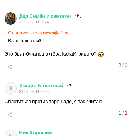
Дед
Семён
и
самогон
22:55, 23.11.2024
От пользователя
news@e1.ru
Влад Череватый
Это брат-близнец актёра КалаИгривого?
2
/
0
Хмырь
Болотный
Х
23:53, 23.11.2024
Сплотиться против таро надо, я так считаю.
1
/
1
Ник
Хороший