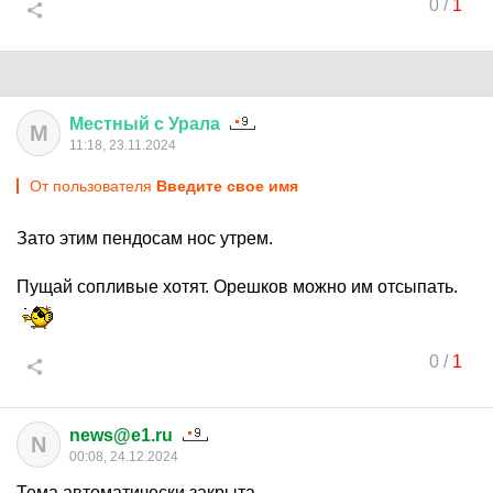
0
/
1
Местный
с
Урала
М
11:18, 23.11.2024
От пользователя
Введите свое имя
Зато этим пендосам нос утрем.
Пущай сопливые хотят. Орешков можно им отсыпать.
0
/
1
news@e1.ru
N
00:08, 24.12.2024
Тема автоматически закрыта.