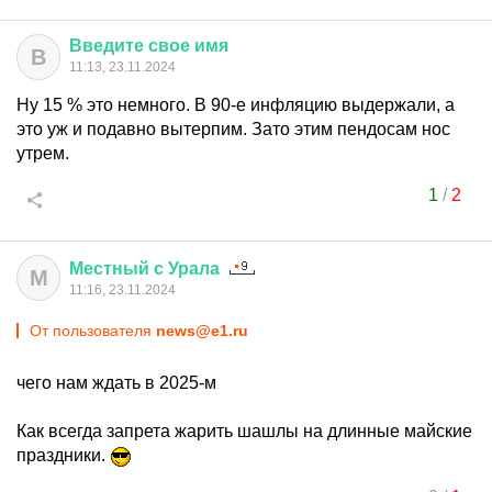
Введите
свое
имя
В
11:13, 23.11.2024
Ну 15 % это немного. В 90-е инфляцию выдержали, а
это уж и подавно вытерпим. Зато этим пендосам нос
утрем.
1
/
2
Местный
с
Урала
М
11:16, 23.11.2024
От пользователя
news@e1.ru
чего нам ждать в 2025-м
Как всегда запрета жарить шашлы на длинные майские
праздники.