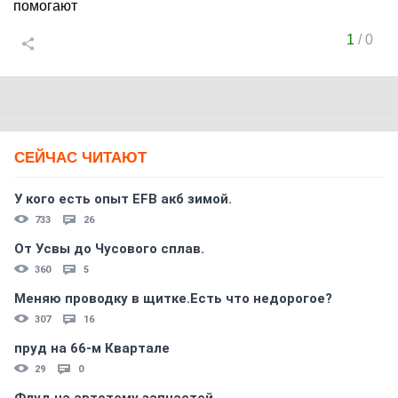
помогают
1
/
0
СЕЙЧАС ЧИТАЮТ
У кого есть опыт EFB акб зимой.
733
26
От Усвы до Чусового сплав.
360
5
Меняю проводку в щитке.Есть что недорогое?
307
16
пруд на 66-м Квартале
29
0