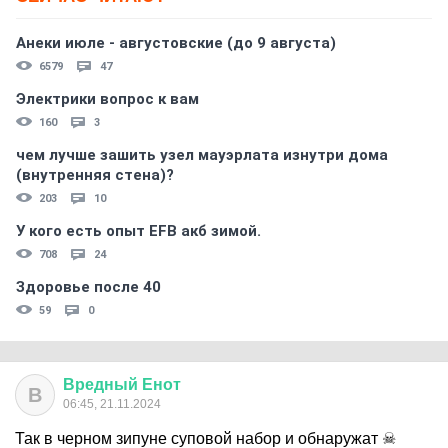
Анеки июле - августовские (до 9 августа)
6579
47
Электрики вопрос к вам
160
3
чем лучше зашить узел мауэрлата изнутри дома
(внутренняя стена)?
203
10
У кого есть опыт EFB акб зимой.
708
24
Здоровье после 40
59
0
Вредный
Енот
В
06:45, 21.11.2024
Так в черном зипуне суповой набор и обнаружат ☠