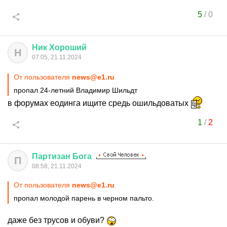
5
/
0
Ник
Хороший
Н
07:05, 21.11.2024
От пользователя
news@e1.ru
пропал 24-летний Владимир Шильдт
в форумах еодинга ищите средь ошильдоватых
1
/
2
Партизан
Бога
П
08:58, 21.11.2024
От пользователя
news@e1.ru
пропал молодой парень в черном пальто.
даже без трусов и обуви?