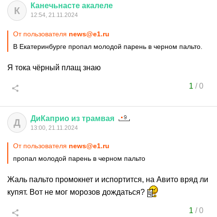
Канечьнасте
акалеле
К
12:54, 21.11.2024
От пользователя
news@e1.ru
В Екатеринбурге пропал молодой парень в черном пальто.
Я тока чёрный плащ знаю
1
/
0
ДиКаприо
из
трамвая
Д
13:00, 21.11.2024
От пользователя
news@e1.ru
пропал молодой парень в черном пальто
Жаль пальто промокнет и испортится, на Авито вряд ли
купят. Вот не мог морозов дождаться?
1
/
0