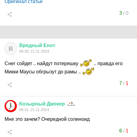
Оригинал статьи
3
/
0
Вредный
Енот
В
06:30, 21.11.2024
Снег сойдет .. найдут потеряшку
.. правда его
Микки Маусы обгрызут до рамы ..
7
/
1
Козырный
Джокер
06:31, 21.11.2024
Мне это зачем? Очередной солиноид
6
/
1