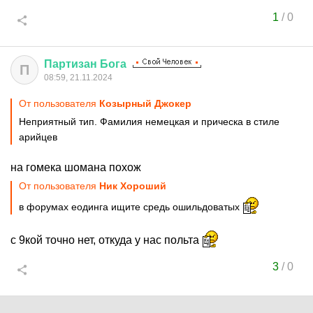
1
/
0
Партизан
Бога
П
08:59, 21.11.2024
От пользователя
Козырный Джокер
Неприятный тип. Фамилия немецкая и прическа в стиле
арийцев
на гомека шомана похож
От пользователя
Ник Хороший
в форумах еодинга ищите средь ошильдоватых
с 9кой точно нет, откуда у нас польта
3
/
0