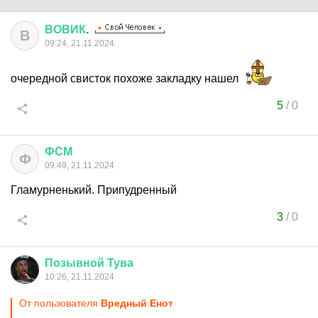
ВОВИК
.
В
09:24, 21.11.2024
очередной свисток похоже закладку нашел
5
/
0
ФСМ
Ф
09:49, 21.11.2024
Гламурненький. Припудренный
3
/
0
Позывной
Тува
10:26, 21.11.2024
От пользователя
Вредный Енот