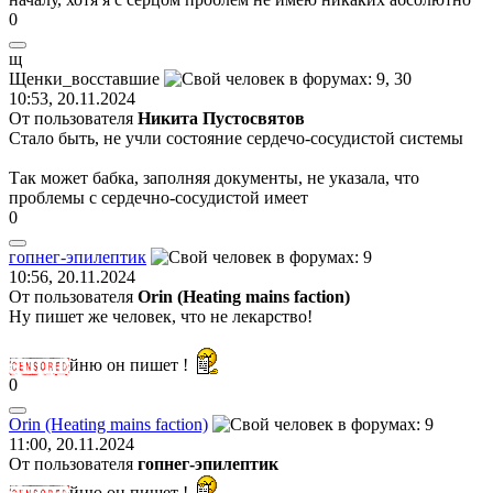
0
щ
Щенки
_
восставшие
10:53, 20.11.2024
От пользователя
Никита Пустосвятов
Стало быть, не учли состояние сердечо-сосудистой системы
Так может бабка, заполняя документы, не указала, что
проблемы с сердечно-сосудистой имеет
0
гопнег
-
эпилептик
10:56, 20.11.2024
От пользователя
Orin (Heating mains faction)
Ну пишет же человек, что не лекарство!
йню он пишет !
0
Orin (Heating mains faction)
11:00, 20.11.2024
От пользователя
гопнег-эпилептик
йню он пишет !