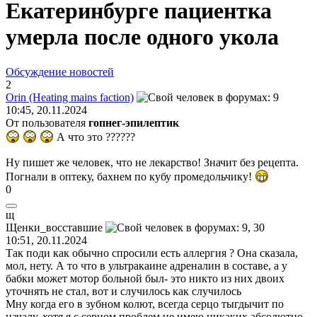
Екатеринбурге пациентка
умерла после одного укола
Обсуждение новостей
2
Orin (Heating mains faction)
10:45, 20.11.2024
От пользователя
гопнег-эпилептик
А что это ??????
Ну пишет же человек, что не лекарство! Значит без рецепта.
Погнали в оптеку, бахнем по кубу промедольчику!
0
щ
Щенки
_
восставшие
10:51, 20.11.2024
Так поди как обычно спросили есть аллергия ? Она сказала,
мол, нету. А то что в ультракаине адреналин в составе, а у
бабки может мотор больной был- это никто из них двоих
уточнять не стал, вот и случилось как случилось
Мну когда его в зубном колют, всегда серцо тыгдычит по
началу, хотя я с серцом проблем не имею никаких абсолютно