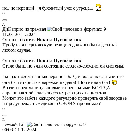
не...не нервный... я буховатый уже с утреца...
0
д
ДиКаприо
из
трамвая
11:28, 20.11.2024
От пользователя
Никита Пустосвятов
Пробу на аллергическую реакцию должны были делать в
любом случае.
От пользователя
Никита Пустосвятов
Стало быть, не учли состояние сердечо-сосудистой системы.
Ты щас похож на инженера по ТБ. Дай волю их фантазии то
они бы гитаристам варежки выдали! Шоб не дай бог!
Врачи перед манипуляциями с препаратами ВСЕГДА
спрашивают об аллергических реакциях пациентов.
Может это забота каждого регулярно проверять своё здоровье
и предупреждать медиков о СВОИХ проблемах?
0
n
news@e1.ru
00:08, 21.12.2024