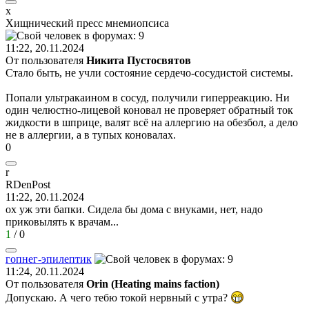
х
Хищнический
пресс
мнемиопсиса
11:22, 20.11.2024
От пользователя
Никита Пустосвятов
Стало быть, не учли состояние сердечо-сосудистой системы.
Попали ультракаином в сосуд, получили гиперреакцию. Ни
один челюстно-лицевой коновал не проверяет обратный ток
жидкости в шприце, валят всё на аллергию на обезбол, а дело
не в аллергии, а в тупых коновалах.
0
r
RDenPost
11:22, 20.11.2024
ох уж эти бапки. Сидела бы дома с внуками, нет, надо
приковылять к врачам...
1
/
0
гопнег
-
эпилептик
11:24, 20.11.2024
От пользователя
Orin (Heating mains faction)
Допускаю. А чего тебю токой нервный с утра?