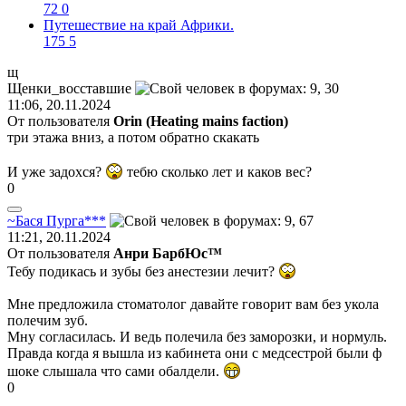
72
0
Путешествие на край Африки.
175
5
щ
Щенки
_
восставшие
11:06, 20.11.2024
От пользователя
Orin (Heating mains faction)
три этажа вниз, а потом обратно скакать
И уже задохся?
тебю сколько лет и каков вес?
0
~
Бася
Пурга
***
11:21, 20.11.2024
От пользователя
Анри БарбЮс™
Тебу подикась и зубы без анестезии лечит?
Мне предложила стоматолог давайте говорит вам без укола
полечим зуб.
Мну согласилась. И ведь полечила без заморозки, и нормуль.
Правда когда я вышла из кабинета они с медсестрой были ф
шоке слышала что сами обалдели.
0