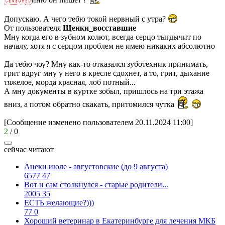
Допускаю. А чего тебю токой нервный с утра?
От пользователя
Щенки_восставшие
Мну когда его в зубном колют, всегда серцо тыгдычит по
началу, хотя я с серцом проблем не имею никаких абсолютно
Да тебю чоу? Мну как-то отказался зуботехник принимать,
грит вдруг мну у него в кресле сдохнет, а то, грит, дыхание
тяжелое, морда красная, лоб потный...
А мну документы в куртке зобыл, пришлось на три этажа
вниз, а потом обратно скакать, притомился чутка
[Сообщение изменено пользователем 20.11.2024 11:00]
2
/
0
сейчас читают
Анеки июле - августовские (до 9 августа)
6577
47
Вот и сам столкнулся - старые родители...
2005
35
ЕСТЬ желающие?)))
77
0
Хороший ветеринар в Екатеринбурге для лечения МКБ