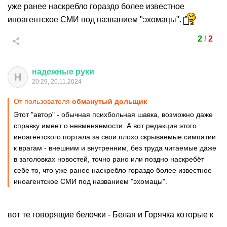
уже ранее наскребло гораздо более известное
иноагентское СМИ под названием "эхомацы".
2
/
2
надежные
руки
Н
20:29, 20.11.2024
От пользователя
обманутый дольщик
Этот "автор" - обычная психбольная шавка, возможно даже
справку имеет о невменяемости. А вот редакция этого
иноагентского портала за свои плохо скрываемые симпатии
к врагам - внешним и внутренним, без труда читаемые даже
в заголовках новостей, точно рано или поздно наскребёт
себе то, что уже ранее наскребло гораздо более известное
иноагентское СМИ под названием "эхомацы".
вот те говорящие белочки - Белая и Горячка которые к