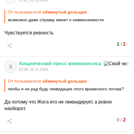
21:41, 20.11.2024
От пользователя
обманутый дольщик
возможно даже справку имеет о невменяемости
Чувствуется ревность
1
/
2
Хищнический
пресс
мнемиопсиса
Х
22:06, 20.11.2024
От пользователя
обманутый дольщик
якобы я не рад буду ликвидации этого вражеского логова?
Да потому что Жога его не ликвидирует, а ровно
наоборот.
0
/
2