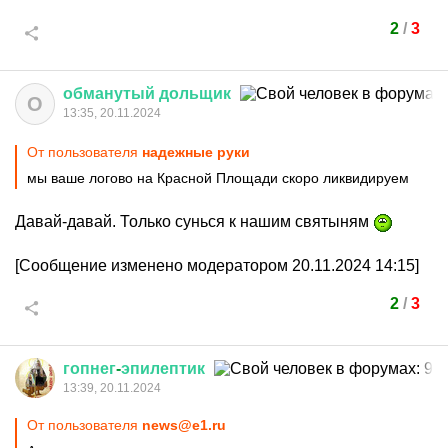
2
/
3
обманутый
дольщик
О
13:35, 20.11.2024
От пользователя
надежные руки
мы ваше логово на Красной Площади скоро ликвидируем
Давай-давай. Только сунься к нашим святыням
[Сообщение изменено модератором 20.11.2024 14:15]
2
/
3
гопнег
-
эпилептик
13:39, 20.11.2024
От пользователя
news@e1.ru