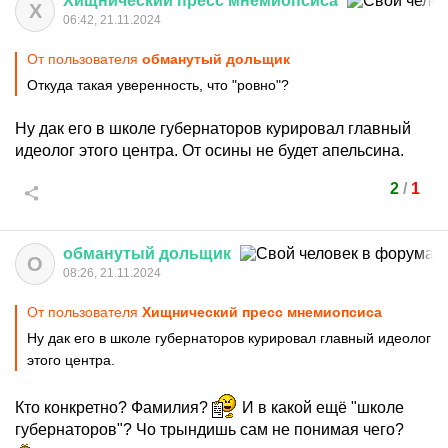
Хищнический
пресс
мнемиопсиса
Х
06:42, 21.11.2024
От пользователя
обманутый дольщик
Откуда такая уверенность, что "ровно"?
Ну дак его в школе губернаторов курировал главный
идеолог этого центра. От осины не будет апельсина.
2
/
1
обманутый
дольщик
О
08:26, 21.11.2024
От пользователя
Хищнический пресс мнемиопсиса
Ну дак его в школе губернаторов курировал главный идеолог
этого центра.
Кто конкретно? Фамилия?
И в какой ещё "школе
губернаторов"? Чо трындишь сам не понимая чего?