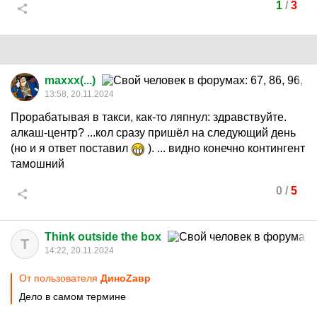
1
/
3
maxxx(...)
13:58, 20.11.2024
Прорабатывая в такси, как-то ляпнул: здравствуйте.
алкаш-центр? ...кол сразу пришёл на следующий день
(но и я ответ поставил
). ... видно конечно контингент
тамошний
0
/
5
Think outside the box
T
14:22, 20.11.2024
От пользователя
ДиноZавp
Дело в самом термине