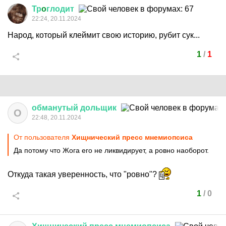
Тр
o
глодит
22:24, 20.11.2024
Народ, который клеймит свою историю, рубит сук...
1
/
1
обманутый
дольщик
О
22:48, 20.11.2024
От пользователя
Хищнический пресс мнемиопсиса
Да потому что Жога его не ликвидирует, а ровно наоборот.
Откуда такая уверенность, что "ровно"?
1
/
0