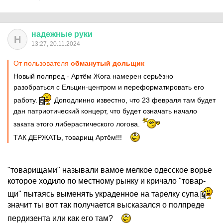
надежные
руки
Н
13:27, 20.11.2024
От пользователя
обманутый дольщик
Новый полпред - Артём Жога намерен серьёзно
разобраться с Ельцин-центром и переформатировать его
работу.
Доподлинно известно, что 23 февраля там будет
дан патриотический концерт, что будет означать начало
заката этого либерастического логова.
ТАК ДЕРЖАТЬ, товарищ Артём!!!
"товарищами" называли вамое мелкое одесское ворье
которое ходило по местному рынку и кричало "товар-
щи" пытаясь выменять украденное на тарелку супа
значит ты вот так получается высказался о полпреде
пердизента или как его там?