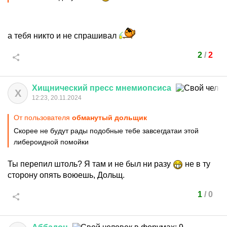
а тебя никто и не спрашивал
2
/
2
Хищнический
пресс
мнемиопсиса
Х
12:23, 20.11.2024
От пользователя
обманутый дольщик
Скорее не будут рады подобные тебе завсегдатаи этой
либероидной помойки
Ты перепил штоль? Я там и не был ни разу
не в ту
сторону опять воюешь, Дольщ.
1
/
0