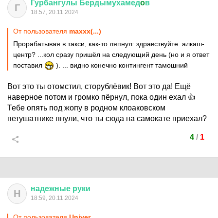
Гурбангулы
Бердымухамед
o
в
Г
18:57, 20.11.2024
От пользователя
maxxx(...)
Прорабатывая в такси, как-то ляпнул: здравствуйте. алкаш-
центр? ...кол сразу пришёл на следующий день (но и я ответ
поставил
). ... видно конечно контингент тамошний
Вот это ты отомстил, сторублёвик! Вот это да! Ещё
наверное потом и громко пёрнул, пока один ехал 👍
Тебе опять под жопу в родном клоаковском
петушатнике пнули, что ты сюда на самокате приехал?
4
/
1
надежные
руки
Н
18:59, 20.11.2024
От пользователя
Univer