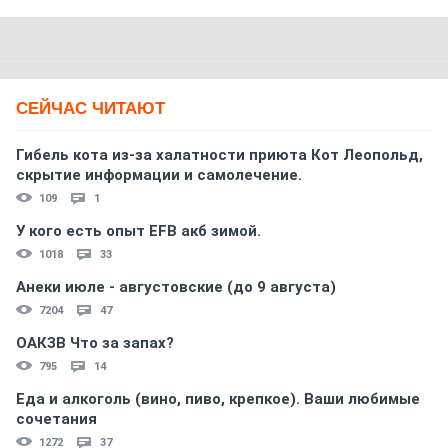
СЕЙЧАС ЧИТАЮТ
Гибель кота из-за халатности приюта Кот Леопольд,
скрытиe информации и самолечение.
109
1
У кого есть опыт EFB акб зимой.
1018
33
Анеки июле - августовские (до 9 августа)
7204
47
ОАКЗВ Что за запах?
795
14
Еда и алкоголь (вино, пиво, крепкое). Ваши любимые
сочетания
1272
37