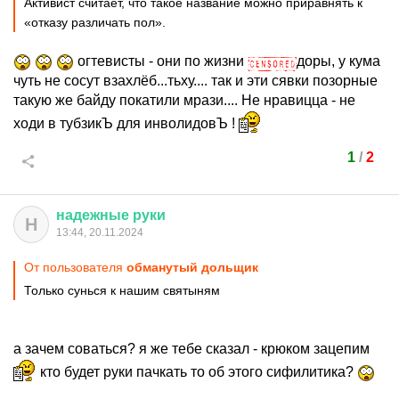
Активист считает, что такое название можно приравнять к
«отказу различать пол».
огтевисты - они по жизни
доры, у кума
чуть не сосут взахлёб...тьху.... так и эти сявки позорные
такую же байду покатили мрази.... Не нравицца - не
ходи в тубзикЪ для инволидовЪ !
1
/
2
надежные
руки
Н
13:44, 20.11.2024
От пользователя
обманутый дольщик
Только сунься к нашим святыням
а зачем соваться? я же тебе сказал - крюком зацепим
кто будет руки пачкать то об этого сифилитика?