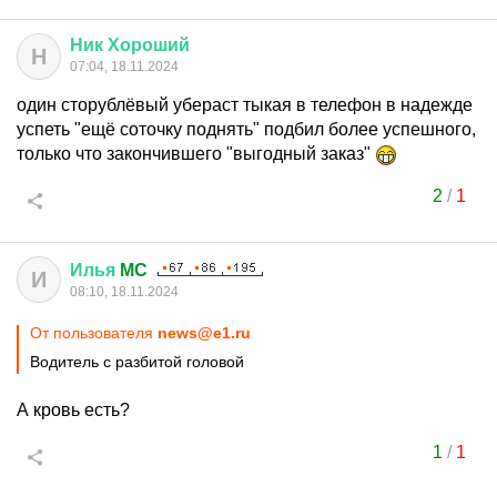
Ник
Хороший
Н
07:04, 18.11.2024
один сторублёвый убераст тыкая в телефон в надежде
успеть "ещё соточку поднять" подбил более успешного,
только что закончившего "выгодный заказ"
2
/
1
Илья
MC
И
08:10, 18.11.2024
От пользователя
news@e1.ru
Водитель с разбитой головой
А кровь есть?
1
/
1