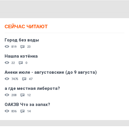
СЕЙЧАС ЧИТАЮТ
Город без воды
819
23
Нашла котёнка
22
0
Анеки июле - августовские (до 9 августа)
7475
47
а где местная либерота?
208
12
ОАКЗВ Что за запах?
836
14