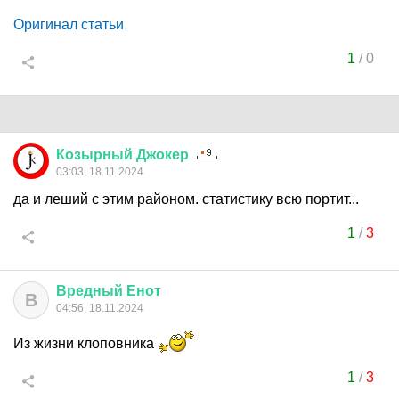
Оригинал статьи
1
/
0
Козырный
Джокер
03:03, 18.11.2024
да и леший с этим районом. статистику всю портит...
1
/
3
Вредный
Енот
В
04:56, 18.11.2024
Из жизни клоповника
1
/
3