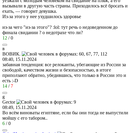
уезжали с молодым человеком на свидание на пляж, а его
вызывали в другую часть страны. Приходилось всё бросать и
ехать, — говорит девушка.
Из-за этого у нее ухудшилось здоровье
из-за чего "из-за этого"?
:lol:
тут речь о недоведенном до
финала свидании ? о недотрахе что ли?
12
/
0
в
ВОВИК
.
08:40, 15.11.2024
забавная тенденция: все релоканты, убегающие из России за
свободой, качеством жизни и безопасностью, в итоге
приползают обратно, убедившись, что только в России это и
есть
:-D
14
/
7
g
Gector
08:49, 15.11.2024
Во всём виноваты египтяне, если бы они тогда не выпустили
мойшу с его табором..
6
/
0