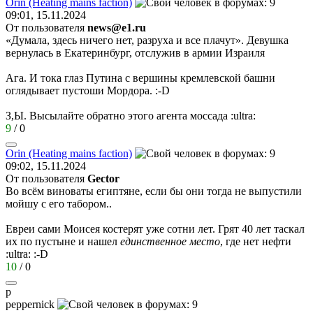
Orin (Heating mains faction)
09:01, 15.11.2024
От пользователя
news@e1.ru
«Думала, здесь ничего нет, разруха и все плачут». Девушка
вернулась в Екатеринбург, отслужив в армии Израиля
Ага. И тока глаз Путина с вершины кремлевской башни
оглядывает пустоши Мордора.
:-D
З,Ы. Высылайте обратно этого агента моссада
:ultra:
9
/
0
Orin (Heating mains faction)
09:02, 15.11.2024
От пользователя
Gector
Во всём виноваты египтяне, если бы они тогда не выпустили
мойшу с его табором..
Евреи сами Моисея костерят уже сотни лет. Грят 40 лет таскал
их по пустыне и нашел
единственное место
, где нет нефти
:ultra:
:-D
10
/
0
p
peppernick