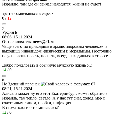
Израилю, там где он сейчас находится, жизни не будет!
зря ты сомневашься в евреях.
0
/
12
у
УрфинЪ
08:06, 15.11.2024
От пользователя
news@e1.ru
Чаще всего ты приходишь в армию здоровым человеком, а
выходишь инвалидом: физическим и моральным. Постоянно
не успеваешь поесть, поспать, всегда находишься в стрессе.
Добро пожаловать в обычную мужскую жизнь
:-D
14
/
0
н
Не
Здешний
паренек
08:21, 15.11.2024
Алиса, а может ну его этот Екатеринбург, может обратно в
Израиль, там тепло, светло. А у нас тут снег, холод, мэр с
счастливым лицом, пробки, инфляция.
В стоматологию то записалась?
12
/
0