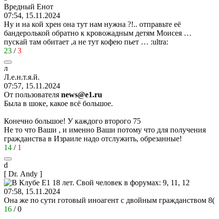
Вредный
Енот
07:54, 15.11.2024
Ну и на кой хрен она тут нам нужна ?!.. отправьте её
бандеролькой обратно к кровожадным детям Моисея …
пускай там обитает ,а не тут кофею пьет …
:ultra:
23
/
3
л
Л
.
е
.
н
.
т
.
я
.
й
.
07:57, 15.11.2024
От пользователя
news@e1.ru
Была в шоке, какое всё большое.
Конечно большое! У каждого второго 75
Не то что Ваши , и именно Ваши потому что для получения
гражданства в Израиле надо отслужить, обрезанные!
14
/
1
d
[ Dr. Andy ]
07:58, 15.11.2024
Она же по сути готовый иноагент с двойным гражданством
8(
16
/
0