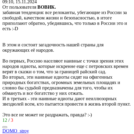
09:10, 15.11.2024
От пользователя
ВОВИК.
забавная тенденция: все релоканты, убегающие из России за
свободой, качеством жизни и безопасностью, в итоге
приползают обратно, убедившись, что только в России это и
есть
:-D
В этом и состоит загадочность нашей страны для
окружающих её народов.
Во первых, Россию населяют наивные с точки зрения этих
народов идиоты, которые искренне еще с петровских времен
верят в сказки о том, что за границей райский сад.
Во вторых, эти наивные идиоты сидят на офигенных
природных богатствах, огромных земельных площадях и
словно бы судьбой предназначены для того, чтобы их
обмануть и все богатство у них отжать.
И в третьих - эти наивные идиоты дают неиллюзорных
звездюлей всем, кто пытается провести в жизнь второй пункт.
Это все не может не раздражать, правда?
:-)
12
/
3
DOMO_stroy