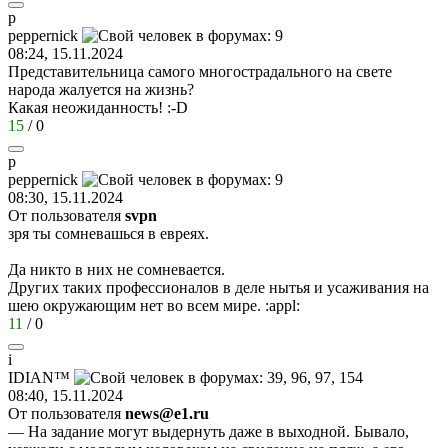
p
peppernick
08:24, 15.11.2024
Представительница самого многострадального на свете
народа жалуется на жизнь?
Какая неожиданность!
:-D
15
/
0
p
peppernick
08:30, 15.11.2024
От пользователя
svpn
зря ты сомневашься в евреях.
Да никто в них не сомневается.
Других таких профессионалов в деле нытья и усаживания на
шею окружающим нет во всем мире.
:appl:
11
/
0
i
IDI
А
N™
08:40, 15.11.2024
От пользователя
news@e1.ru
— На задание могут выдернуть даже в выходной. Бывало,