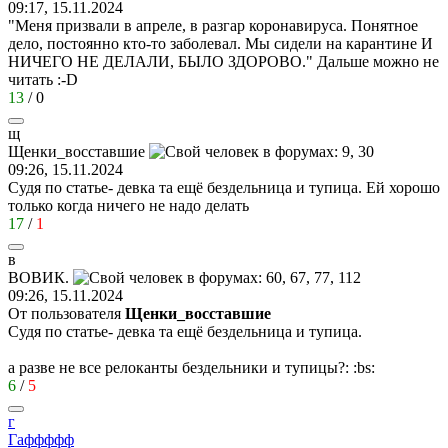
09:17, 15.11.2024
"Меня призвали в апреле, в разгар коронавируса. Понятное
дело, постоянно кто-то заболевал. Мы сидели на карантине И
НИЧЕГО НЕ ДЕЛАЛИ, БЫЛО ЗДОРОВО." Дальше можно не
читать
:-D
13
/
0
щ
Щенки
_
восставшие
09:26, 15.11.2024
Судя по статье- девка та ещё бездельница и тупица. Ей хорошо
только когда ничего не надо делать
17
/
1
в
ВОВИК
.
09:26, 15.11.2024
От пользователя
Щенки_восставшие
Судя по статье- девка та ещё бездельница и тупица.
а разве не все релоканты бездельники и тупицы?:
:bs:
6
/
5
г
Гаффффф