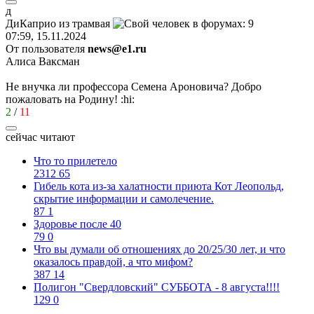
д
ДиКаприо
из
трамвая
07:59, 15.11.2024
От пользователя
news@e1.ru
Алиса Ваксман
Не внучка ли профессора Семена Ароновича? Добро
пожаловать на Родину!
:hi:
2
/
11
сейчас читают
Что то прилетело
2312
65
Гибель кота из-за халатности приюта Кот Леопольд,
скрытиe информации и самолечение.
87
1
Здоровье после 40
79
0
Что вы думали об отношениях до 20/25/30 лет, и что
оказалось правдой, а что мифом?
387
14
Полигон "Свердловский" СУББОТА - 8 августа!!!!
129
0