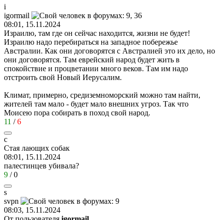
i
igormail
08:01, 15.11.2024
Израилю, там где он сейчас находится, жизни не будет!
Израилю надо перебираться на западное побережье
Австралии. Как они договорятся с Австралией это их дело, но
они договорятся. Там еврейский народ будет жить в
спокойствие и процветании много веков. Там им надо
отстроить свой Новый Иерусалим.
Климат, примерно, средиземноморский можно там найти,
жителей там мало - будет мало внешних угроз. Так что
Моисею пора собирать в поход свой народ.
11
/
6
с
Стая
лающих
собак
08:01, 15.11.2024
палестинцев убивала?
9
/
0
s
svpn
08:03, 15.11.2024
От пользователя
igormail