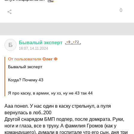
0
Бывалый
эксперт
Б
16:07, 14.11.2024
От пользователя
Олег Ф
Бывалый эксперт
Когда? Почему 43
Я про каску, в армии, ну хз, ну не 43 так 44
Ааа понел. У нас один в каску стрельнул, а пуля
вернулась в лоб..200
Другой снарядом БМП подпер, после домкрата. Руки,
ноги и глаза, все в труху. А фамилия Громов (как у
командущего), думали в госпитале что его сын, дня три