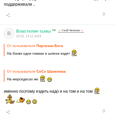
поддерживали ..
0
Властелин
тьмы
™
В
16:32, 14.11.2024
От пользователя
Партизан Бога
На бэнвэ одни гомеки и шлюхи ездят
От пользователя
CoCo Шанелева
На мерседесах же
именно поэтому ездить надо и на том и на том
0