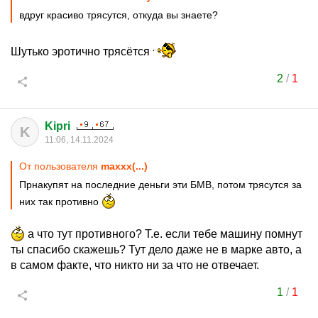
вдруг красиво трясутся, откуда вы знаете?
Шутько эротично трясётся
2
/
1
Kipri
K
11:06, 14.11.2024
От пользователя
maxxx(...)
Прнакупят на последние деньги эти БМВ, потом трясутся за
них так противно
а что тут противного? Т.е. если тебе машину помнут
ты спасибо скажешь? Тут дело даже не в марке авто, а
в самом факте, что никто ни за что не отвечает.
1
/
1