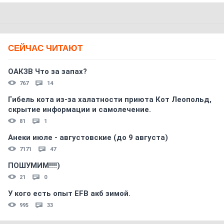
СЕЙЧАС ЧИТАЮТ
ОАКЗВ Что за запах?
767
14
Гибель кота из-за халатности приюта Кот Леопольд,
скрытиe информации и самолечение.
81
1
Анеки июле - августовские (до 9 августа)
7171
47
ПОШУМИМ!!!!)
21
0
У кого есть опыт EFB акб зимой.
995
33