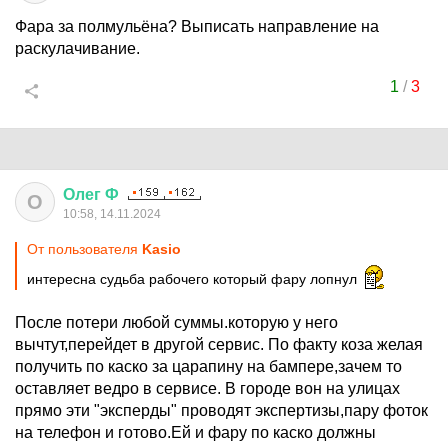
Фара за полмульёна? Выписать направление на
раскулачивание.
1
/
3
Олег
Ф
О
10:58, 14.11.2024
От пользователя
Kasio
интересна судьба рабочего который фару лопнул
После потери любой суммы.которую у него
вычтут,перейдет в другой сервис. По факту коза желая
получить по каско за царапину на бампере,зачем то
оставляет ведро в сервисе. В городе вон на улицах
прямо эти "эксперды" проводят экспертизы,пару фоток
на телефон и готово.Ей и фару по каско должны