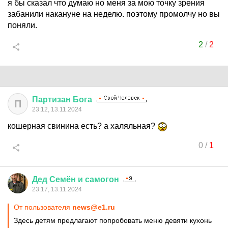
я бы сказал что думаю но меня за мою точку зрения
забанили накануне на неделю. поэтому промолчу но вы
поняли.
2
/
2
Партизан
Бога
П
23:12, 13.11.2024
кошерная свинина есть? а халяльная?
0
/
1
Дед
Семён
и
самогон
23:17, 13.11.2024
От пользователя
news@e1.ru
Здесь детям предлагают попробовать меню девяти кухонь