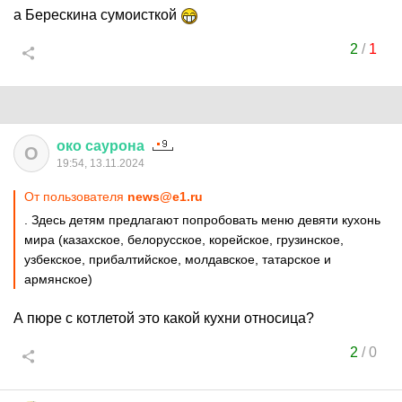
а Берескина сумоисткой
2
/
1
око
саурона
О
19:54, 13.11.2024
От пользователя
news@e1.ru
. Здесь детям предлагают попробовать меню девяти кухонь
мира (казахское, белорусское, корейское, грузинское,
узбекское, прибалтийское, молдавское, татарское и
армянское)
А пюре с котлетой это какой кухни относица?
2
/
0