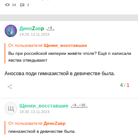
34
3
Дино
Z
ав
p
19:29, 13.11.2024
От пользователя
Щенки_восставшие
Вы при российской империи живёте чтоле? Ещё п написали
явства отведывают
Аносова поди гимназисткой в девичестве была.
4
/
1
Щенки
_
восставшие
Щ
19:30, 13.11.2024
От пользователя
ДиноZавp
гимназисткой в девичестве была.