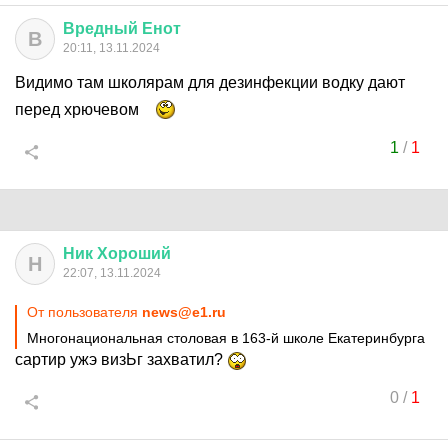
Вредный
Енот
В
20:11, 13.11.2024
Видимо там школярам для дезинфекции водку дают
перед хрючевом
1
/
1
Ник
Хороший
Н
22:07, 13.11.2024
От пользователя
news@e1.ru
Многонациональная столовая в 163-й школе Екатеринбурга
сартир ужэ визЬг захватил?
0
/
1