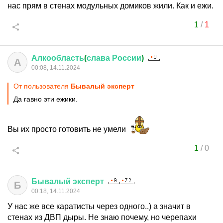
нас прям в стенах модульных домиков жили. Как и ежи.
1
/
1
Алкообласть
(
слава
России
)
А
00:08, 14.11.2024
От пользователя
Бывалый эксперт
Да гавно эти ежики.
Вы их просто готовить не умели
1
/
0
Бывалый
эксперт
Б
00:18, 14.11.2024
У нас же все каратисты через одного..) а значит в
стенах из ДВП дыры. Не знаю почему, но черепахи