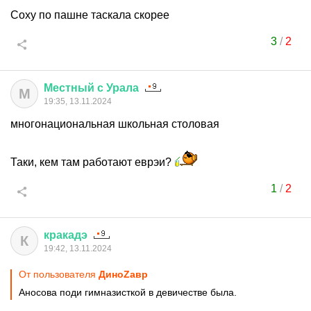
Соху по пашне таскала скорее
3
/
2
Местный
с
Урала
М
19:35, 13.11.2024
многонациональная школьная столовая
Таки, кем там работают еврэи?
1
/
2
кракадэ
К
19:42, 13.11.2024
От пользователя
ДиноZавp
Аносова поди гимназисткой в девичестве была.