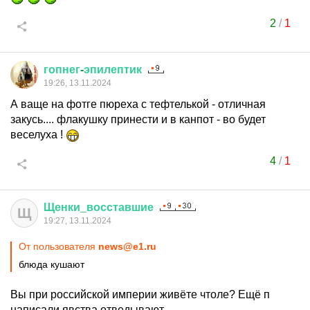
2
/
1
гопнег
-
эпилептик
19:26, 13.11.2024
А ваще на фотге пюреха с тефтелькой - отличная
закусь.... флакушку принести и в канпот - во будет
веселуха !
4
/
1
Щенки
_
восставшие
Щ
19:27, 13.11.2024
От пользователя
news@e1.ru
блюда кушают
Вы при российской империи живёте чтоле? Ещё п
написали явства отведывают