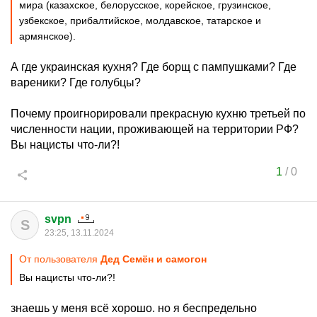
мира (казахское, белорусское, корейское, грузинское,
узбекское, прибалтийское, молдавское, татарское и
армянское).
А где украинская кухня? Где борщ с пампушками? Где
вареники? Где голубцы?
Почему проигнорировали прекрасную кухню третьей по
численности нации, проживающей на территории РФ?
Вы нацисты что-ли?!
1
/
0
svpn
S
23:25, 13.11.2024
От пользователя
Дед Семён и самогон
Вы нацисты что-ли?!
знаешь у меня всё хорошо. но я беспредельно