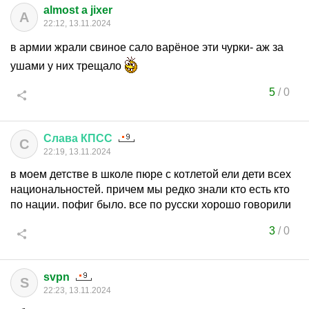
almost a jixer
A
22:12, 13.11.2024
в армии жрали свиное сало варёное эти чурки- аж за
ушами у них трещало
5
/
0
Слава
КПСС
С
22:19, 13.11.2024
в моем детстве в школе пюре с котлетой ели дети всех
национальностей. причем мы редко знали кто есть кто
по нации. пофиг было. все по русски хорошо говорили
3
/
0
svpn
S
22:23, 13.11.2024