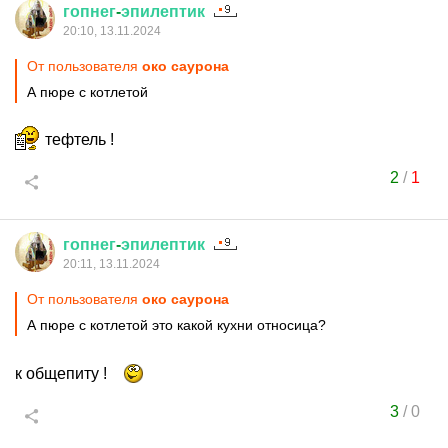
гопнег
-
эпилептик
20:10, 13.11.2024
От пользователя
око саурона
А пюре с котлетой
тефтель !
2
/
1
гопнег
-
эпилептик
20:11, 13.11.2024
От пользователя
око саурона
А пюре с котлетой это какой кухни относица?
к общепиту !
3
/
0