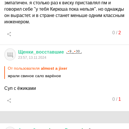
эмпатичен. я столько раз к виску приставлял пм и
говорил себе "у тебя Кирюша пока нельзя". но однажды
он вырастет. и в стране станет меньше одним классным
инженером.
0
/
2
Щенки
_
восставшие
Щ
23:57, 13.11.2024
От пользователя
almost a jixer
жрали свиное сало варёное
Суп с ёжиками
0
/
1