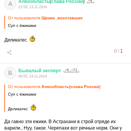
Алкообласть
(
слава
России
)
А
23:59, 13.11.2024
От пользователя
Щенки_восставшие
Суп с ёжиками
Деликатес
0
/
1
Бывалый
эксперт
Б
00:05, 14.11.2024
От пользователя
Алкообласть(слава России)
Суп с ёжиками
Деликатес
Да гавно эти ежики. В Астрахани в строй отряде их
варили.. Нуу, такое. Черепахи вот речные норм. Они у