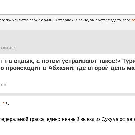
се применяются cookie-файлы. Оставаясь на сайте, вы подтверждаете свое
с
новостей
т на отдых, а потом устраивают такое!» Тур
то происходит в Абхазии, где второй день м
тей
4
федеральной трассы единственный выезд из Сухума остает