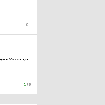
0
дит в Абхазии, где
1
/
0