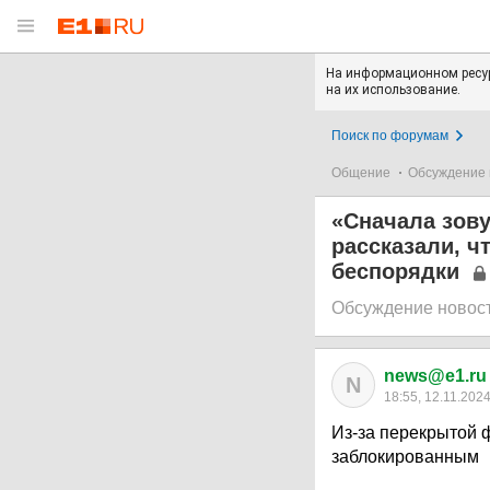
На информационном ресур
на их использование.
Поиск по форумам
Общение
Обсуждение 
«Сначала зову
рассказали, ч
беспорядки
Обсуждение новос
news@e1.ru
N
18:55, 12.11.202
Из-за перекрытой 
заблокированным