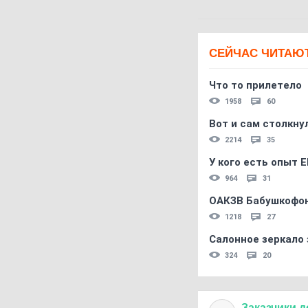
СЕЙЧАС ЧИТАЮ
Что то прилетело
1958
60
Вот и сам столкнул
2214
35
У кого есть опыт E
964
31
ОАКЗВ Бабушкофон
1218
27
Салонное зеркало 
324
20
Заказчики
д