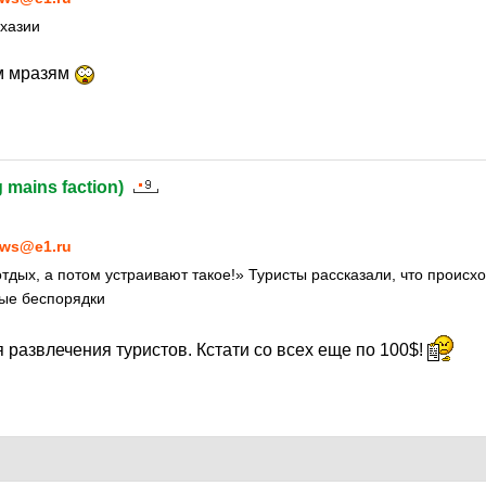
бхазии
им мразям
g mains faction)
ws@e1.ru
тдых, а потом устраивают такое!» Туристы рассказали, что происхо
вые беспорядки
развлечения туристов. Кстати со всех еще по 100$!