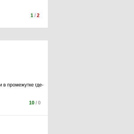
1
/
2
и в промежутке где-
10
/
0