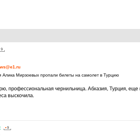
4
ws@e1.ru
и Алика Мирзоевых пропали билеты на самолет в Турцию
трю, профессиональная чернильница. Абхазия, Турция, еще 
еса выскочила.
С
4