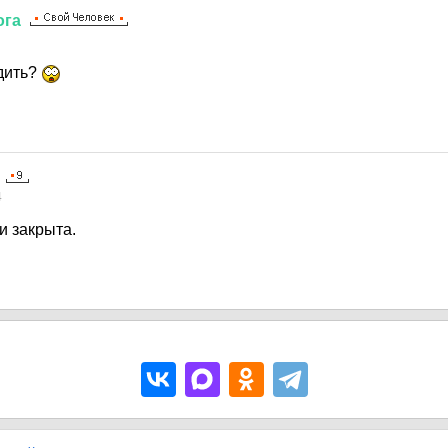
ога
здить?
4
и закрыта.