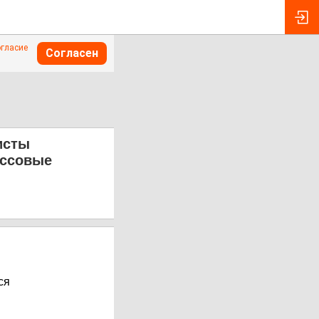
огласие
Согласен
исты
ассовые
ся