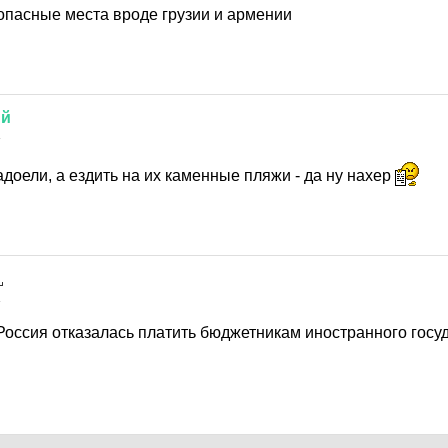
 опасные места вроде грузии и армении
ий
4
адоели, а ездить на их каменные пляжи - да ну нахер
4
 Россия отказалась платить бюджетникам иностранного госу