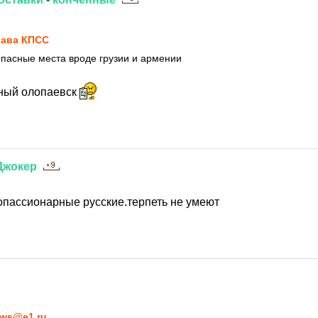
4
ава КПСС
 опасные места вроде грузии и армении
ный олопаевск
Джокер
4
копассионарные русские.терпеть не умеют
ws@e1.ru