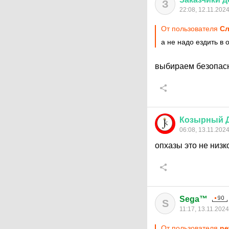
З
22:08, 12.11.202
От пользователя
Сл
а не надо ездить в
выбираем безопас
Козырный
06:08, 13.11.202
опхазы это не низ
Sega™
S
11:17, 13.11.2024
От пользователя
ne