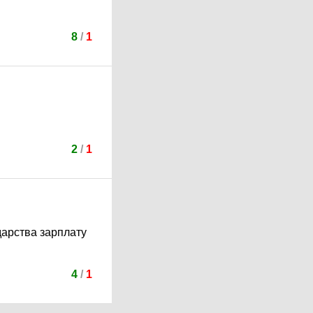
8
/
1
2
/
1
дарства зарплату
4
/
1