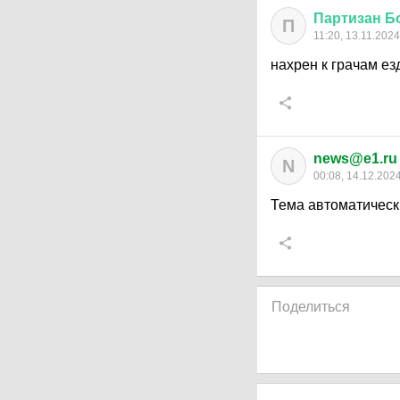
Партизан
Б
П
11:20, 13.11.2024
нахрен к грачам е
news@e1.ru
N
00:08, 14.12.202
Тема автоматическ
Поделиться