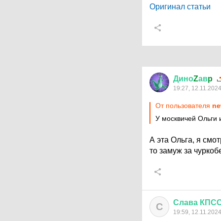
Оригинал статьи
Дино
Z
ав
p
19:27, 12.11.202
От пользователя
ne
У москвичей Ольги 
А эта Ольга, я смо
то замуж за чуркоб
Слава
КПС
С
19:59, 12.11.202