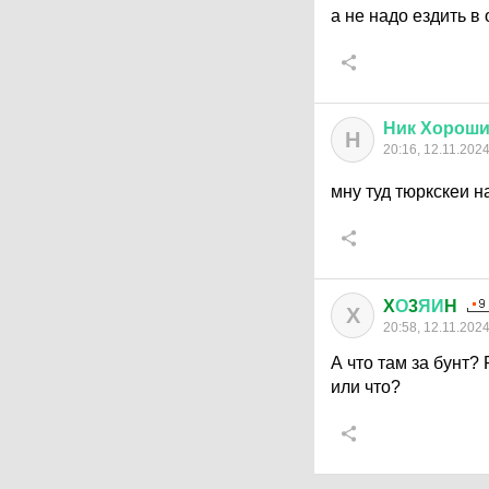
а не надо ездить в
Ник
Хорош
Н
20:16, 12.11.202
мну туд тюркскеи н
X
О
3
ЯИ
H
X
20:58, 12.11.202
А что там за бунт?
или что?