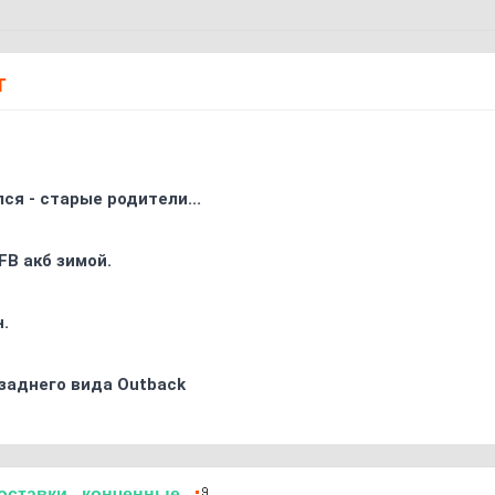
Т
ся - старые родители...
FB акб зимой.
.
заднего вида Outback
оставки
-
конченные