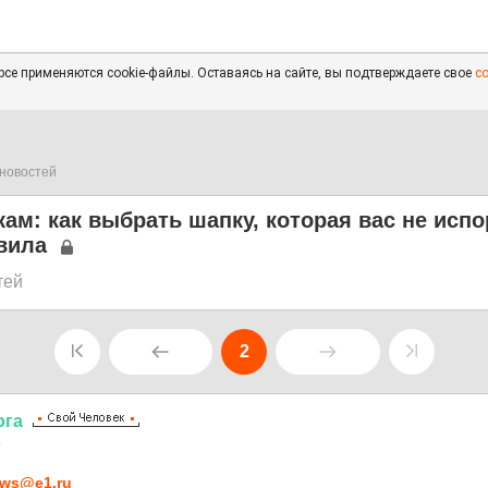
се применяются cookie-файлы. Оставаясь на сайте, вы подтверждаете свое
с
новостей
ам: как выбрать шапку, которая вас не испо
вила
тей
2
ога
4
ws@e1.ru