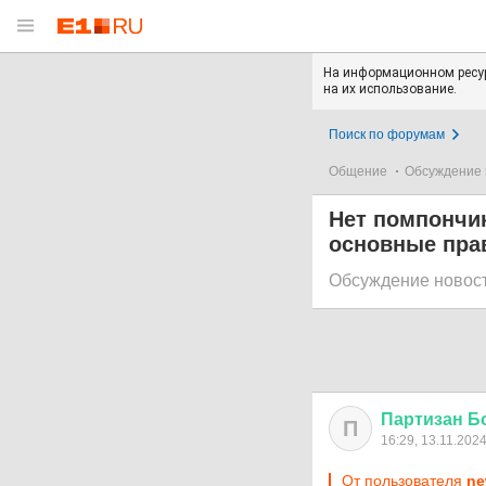
На информационном ресур
на их использование.
Поиск по форумам
Общение
Обсуждение 
Нет помпончик
основные пра
Обсуждение новос
Партизан
Б
П
16:29, 13.11.202
От пользователя
ne