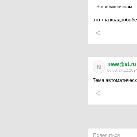
Нет помпончикам:
это тпа квадробоб
news@e1.ru
N
00:08, 14.12.202
Тема автоматическ
Поделиться