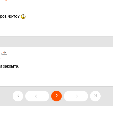
еров чо-то?
4
и закрыта.
2