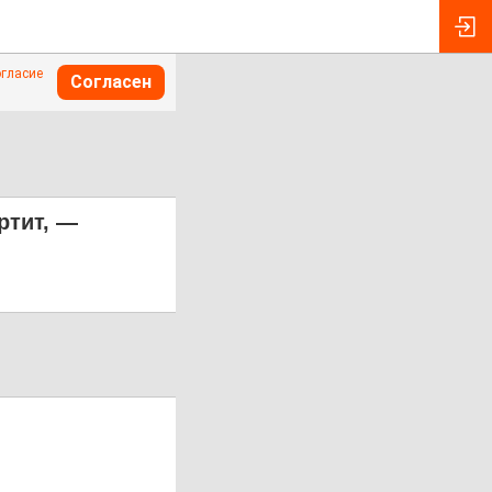
огласие
Согласен
ртит, —