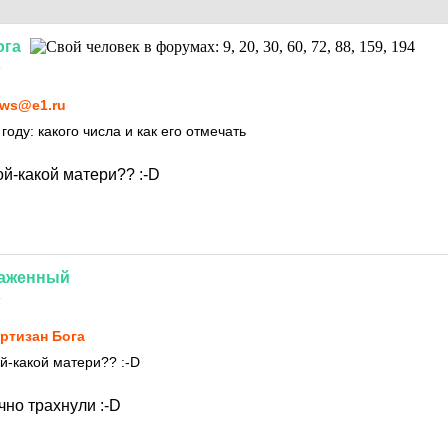
ога
4
ws@e1.ru
году: какого числа и как его отмечать
кой-какой матери??
:-D
аженный
4
ртизан Бога
ой-какой матери??
:-D
чно трахнули
:-D