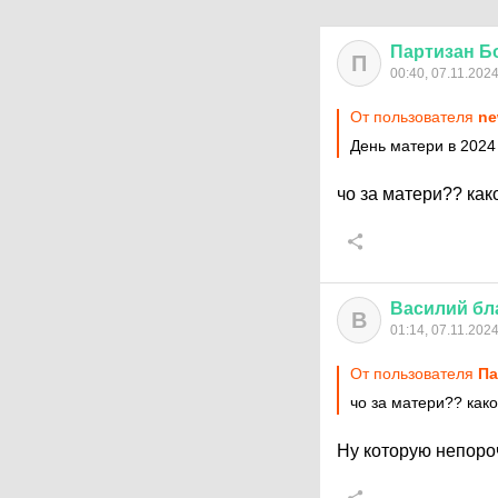
Партизан
Б
П
00:40, 07.11.202
От пользователя
ne
День матери в 2024 
чо за матери?? ка
Василий
бл
В
01:14, 07.11.202
От пользователя
Па
чо за матери?? как
Ну которую непоро