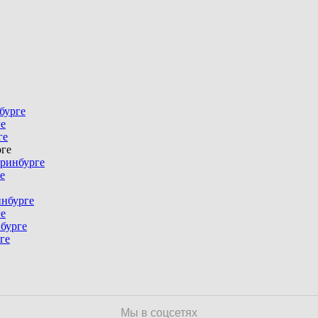
бурге
ге
ге
ге
еринбурге
е
инбурге
ге
бурге
ге
Мы в соцсетях