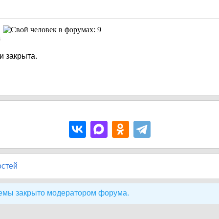
4
и закрыта.
остей
емы закрыто модератором форума.