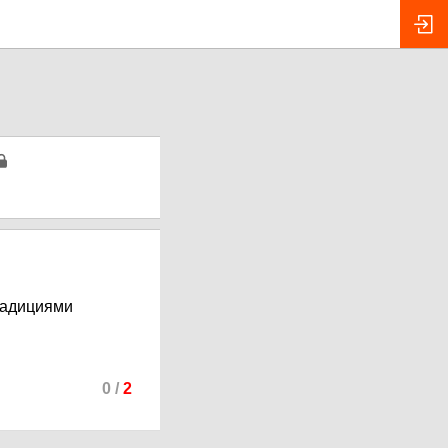
радициями
0
/
2