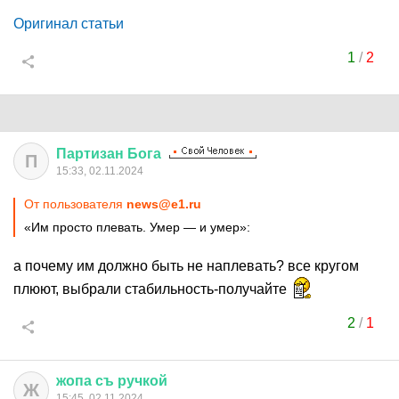
Оригинал статьи
1
/
2
Партизан
Бога
П
15:33, 02.11.2024
От пользователя
news@e1.ru
«Им просто плевать. Умер — и умер»:
а почему им должно быть не наплевать? все кругом
плюют, выбрали стабильность-получайте
2
/
1
жопа
съ
ручкой
Ж
15:45, 02.11.2024