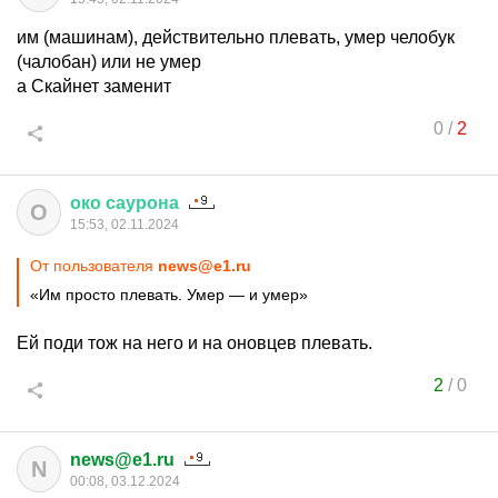
им (машинам), действительно плевать, умер челобук
(чалобан) или не умер
а Скайнет заменит
0
/
2
око
саурона
О
15:53, 02.11.2024
От пользователя
news@e1.ru
«Им просто плевать. Умер — и умер»
Ей поди тож на него и на оновцев плевать.
2
/
0
news@e1.ru
N
00:08, 03.12.2024