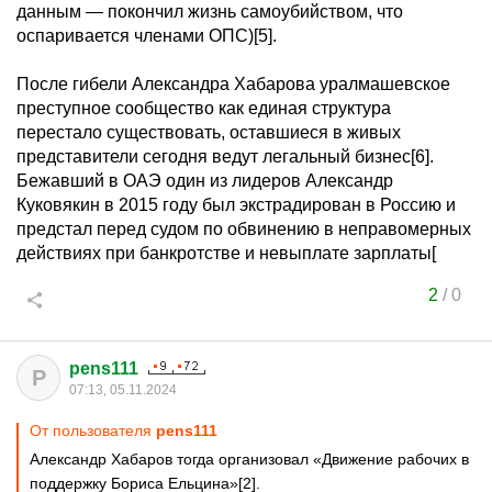
данным — покончил жизнь самоубийством, что
оспаривается членами ОПС)[5].
После гибели Александра Хабарова уралмашевское
преступное сообщество как единая структура
перестало существовать, оставшиеся в живых
представители сегодня ведут легальный бизнес[6].
Бежавший в ОАЭ один из лидеров Александр
Куковякин в 2015 году был экстрадирован в Россию и
предстал перед судом по обвинению в неправомерных
действиях при банкротстве и невыплате зарплаты[
2
/
0
pens111
P
07:13, 05.11.2024
От пользователя
pens111
Александр Хабаров тогда организовал «Движение рабочих в
поддержку Бориса Ельцина»[2].