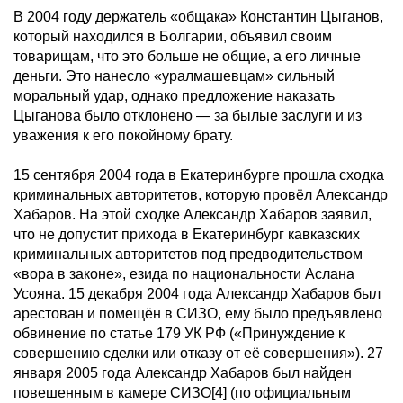
В 2004 году держатель «общака» Константин Цыганов,
который находился в Болгарии, объявил своим
товарищам, что это больше не общие, а его личные
деньги. Это нанесло «уралмашевцам» сильный
моральный удар, однако предложение наказать
Цыганова было отклонено — за былые заслуги и из
уважения к его покойному брату.
15 сентября 2004 года в Екатеринбурге прошла сходка
криминальных авторитетов, которую провёл Александр
Хабаров. На этой сходке Александр Хабаров заявил,
что не допустит прихода в Екатеринбург кавказских
криминальных авторитетов под предводительством
«вора в законе», езида по национальности Аслана
Усояна. 15 декабря 2004 года Александр Хабаров был
арестован и помещён в СИЗО, ему было предъявлено
обвинение по статье 179 УК РФ («Принуждение к
совершению сделки или отказу от её совершения»). 27
января 2005 года Александр Хабаров был найден
повешенным в камере СИЗО[4] (по официальным