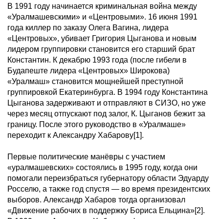
В 1991 году начинается криминальная война между
«Уралмашевскими» и «Центровыми». 16 июня 1991
года киллер по заказу Олега Вагина, лидера
«Центровых», убивает Григория Цыганова и новым
лидером группировки становится его старший брат
Константин. К декабрю 1993 года (после гибели в
Будапеште лидера «Центровых» Широкова)
«Уралмаш» становится мощнейшей преступной
группировкой Екатеринбурга. В 1994 году Константина
Цыганова задерживают и отправляют в СИЗО, но уже
через месяц отпускают под залог, К. Цыганов бежит за
границу. После этого руководство в «Уралмаше»
переходит к Александру Хабарову[1].
Первые политические манёвры с участием
«уралмашевских» состоялись в 1995 году, когда они
помогали переизбраться губернатору области Эдуарду
Росселю, а также год спустя — во время президентских
выборов. Александр Хабаров тогда организовал
«Движение рабочих в поддержку Бориса Ельцина»[2].