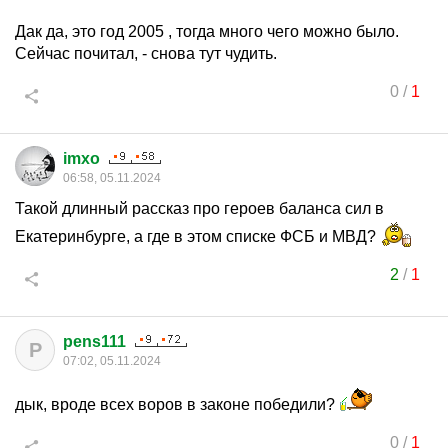
Дак да, это год 2005 , тогда много чего можно было.
Сейчас почитал, - снова тут чудить.
0
/
1
imxo
06:58, 05.11.2024
Такой длинный рассказ про героев баланса сил в
Екатеринбурге, а где в этом списке ФСБ и МВД?
2
/
1
pens111
P
07:02, 05.11.2024
дык, вроде всех воров в законе победили?
0
/
1