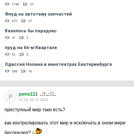
1146
27
Флуд на автотему запчастей
677
27
Казалось бы парадокс
41
3
пруд на 66-м Квартале
33
0
Одиссея Нолана в кинотеатрах Екатеринбурга
288
16
pens111
P
07:03, 05.11.2024
преступный мир таки есть?
как контролировать этот мир и исключать в оном мире
беспредел?