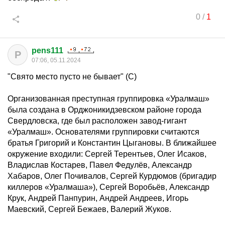
0
/
1
pens111
P
07:06, 05.11.2024
"Свято место пусто не бывает" (С)
Организованная преступная группировка «Уралмаш»
была создана в Орджоникидзевском районе города
Свердловска, где был расположен завод-гигант
«Уралмаш». Основателями группировки считаются
братья Григорий и Константин Цыгановы. В ближайшее
окружение входили: Сергей Терентьев, Олег Исаков,
Владислав Костарев, Павел Федулёв, Александр
Хабаров, Олег Почивалов, Сергей Курдюмов (бригадир
киллеров «Уралмаша»), Сергей Воробьёв, Александр
Крук, Андрей Панпурин, Андрей Андреев, Игорь
Маевский, Сергей Бежаев, Валерий Жуков.