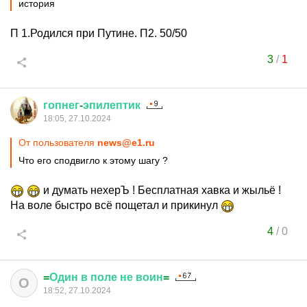
история
П 1.Родился при Путине. П2. 50/50
3
/
1
гопнег
-
эпилептик
18:05, 27.10.2024
От пользователя
news@e1.ru
Что его сподвигло к этому шагу ?
и думать нехерЪ ! Бесплатная хавка и жыльё !
На воле быстро всё пощетал и прикинул
4
/
0
=
Один
в
поле
не
воин
=
О
18:52, 27.10.2024