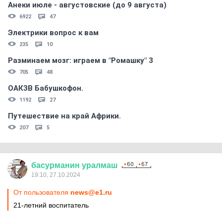
Анеки июле - августовские (до 9 августа)
6922
47
Электрики вопрос к вам
235
10
Разминаем мозг: играем в "Ромашку" 3
705
48
ОАКЗВ Бабушкофон.
1192
27
Путешествие на край Африки.
207
5
басурманин
уралмаш
19:10, 27.10.2024
От пользователя
news@e1.ru
21-летний воспитатель