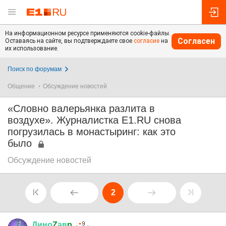
На информационном ресурсе применяются cookie-файлы.
Согласен
Оставаясь на сайте, вы подтверждаете свое
согласие
на
их использование.
Поиск по форумам
Общение
Обсуждение новостей
«Словно валерьянка разлита в
воздухе». Журналистка E1.RU снова
погрузилась в монастыринг: как это
было
Обсуждение новостей
2
Дино
Z
ав
p