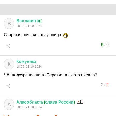
Все
занято
((
В
18:29, 21.10.2024
Старшая ночная послушница.
6
/
0
Комуняка
К
18:52, 21.10.2024
Чёт подозрение на то Березкина ли это писала?
0
/
2
Алкообласть
(
слава
России
)
А
18:59, 21.10.2024