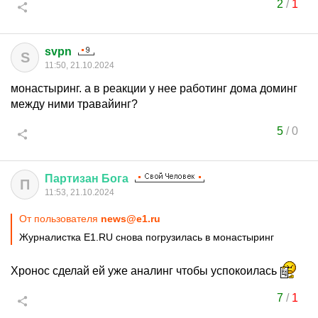
2
/
1
svpn
S
11:50, 21.10.2024
монастыринг. а в реакции у нее работинг дома доминг
между ними травайинг?
5
/
0
Партизан
Бога
П
11:53, 21.10.2024
От пользователя
news@e1.ru
Журналистка E1.RU снова погрузилась в монастыринг
Хронос сделай ей уже аналинг чтобы успокоилась
7
/
1