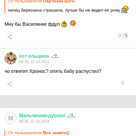
От пользователя
Партизан Бога
капец берескина страшила, лучше бы не видел ее рожу
Мну бы Василинке фдул
0
/
5
кот
ельцина
00:34, 22.10.2024
чо ответит Хронос? опять бабу распустил?
0
Мальчишки
-
дураки
М
00:36, 22.10.2024
От пользователя
Все занято((