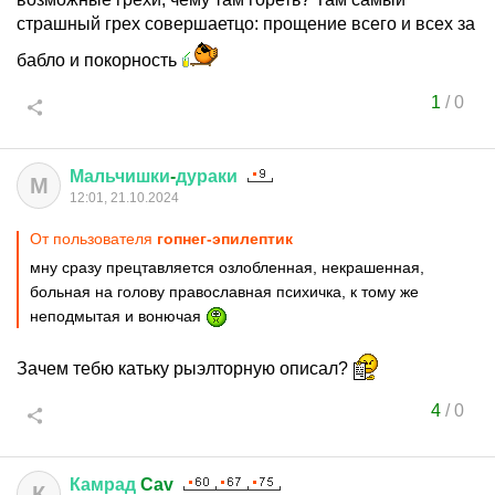
страшный грех совершаетцо: прощение всего и всех за
бабло и покорность
1
/
0
Мальчишки
-
дураки
М
12:01, 21.10.2024
От пользователя
гопнег-эпилептик
мну сразу прецтавляется озлобленная, некрашенная,
больная на голову православная психичка, к тому же
неподмытая и вонючая
Зачем тебю катьку рыэлторную описал?
4
/
0
Камрад
Cav
К