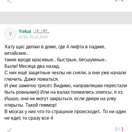
Yokai
Y
22:52, 20.10.2024
Хату щас делаю в доме, где 4 лифта в падике,
китайские..
такие вроде красивые.. быстрые, бесшумные..
Были! Месяца два назад.
С них ещё защитные чехлы не сняли, а они уже начали
глючить. Даже ломаться.
И уже заметно трясёт. Видимо, направляшки перестали
быть ровными)) Или на валах появились элипсы, я хз.
Ишшо, они не могут закрыться, если двери на улку
открыты. Такой геммор!
В мозгах у них что-то страшное происходит.. То ни один
не едет, то сразу все 4
0
/
1