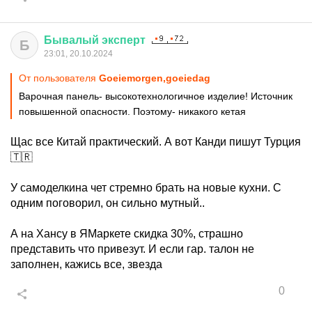
Бывалый
эксперт
Б
23:01, 20.10.2024
От пользователя
Goeiemorgen,goeiedag
Варочная панель- высокотехнологичное изделие! Источник
повышенной опасности. Поэтому- никакого кетая
Щас все Китай практический. А вот Канди пишут Турция
🇹🇷
У самоделкина чет стремно брать на новые кухни. С
одним поговорил, он сильно мутный..
А на Хансу в ЯМаркете скидка 30%, страшно
представить что привезут. И если гар. талон не
заполнен, кажись все, звезда
0