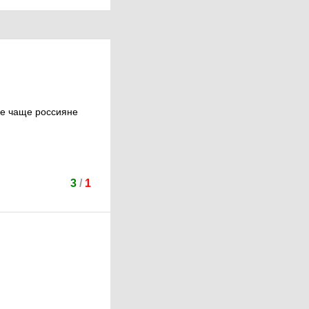
се чаще россияне
3
/
1