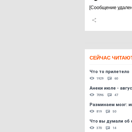
[Сообщение удален
СЕЙЧАС ЧИТАЮ
Что то прилетело
1929
60
Анеки июле - авгус
7096
47
Разминаем мозг: и
819
50
Что вы думали об 
370
14