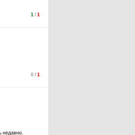
1
/
1
0
/
1
ь недавно.