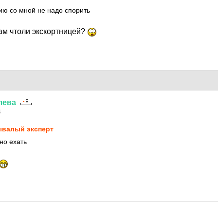
ию со мной не надо спорить
м чтоли экскортницей?
лева
4
валый эксперт
но ехать