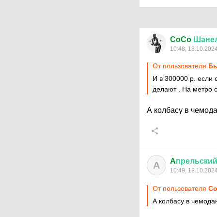
CoCo
Шане
10:48, 18.10.202
От пользователя
Бы
И в 300000 р. если
делают . На метро 
А колбасу в чемода
A
прельски
A
10:49, 18.10.202
От пользователя
Co
А колбасу в чемодан