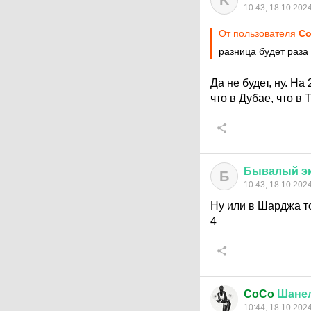
K
10:43, 18.10.202
От пользователя
Co
разница будет раза 
Да не будет, ну. Н
что в Дубае, что в 
Бывалый
э
Б
10:43, 18.10.202
Ну или в Шарджа то
4
CoCo
Шане
10:44, 18.10.202