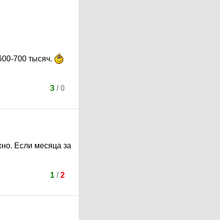
 600-700 тысяч.
3
/
0
жно. Если месяца за
1
/
2