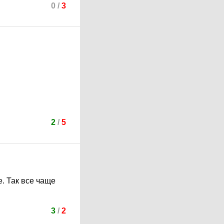
0
/
3
2
/
5
. Так все чаще
3
/
2