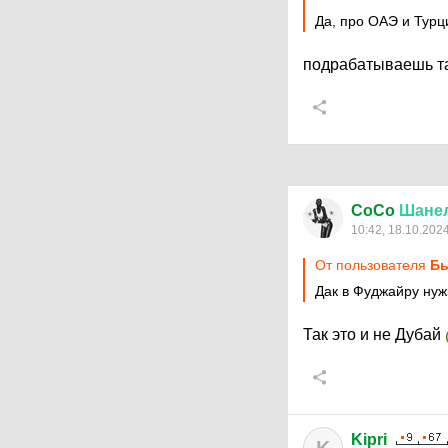
Да, про ОАЭ и Турц
подрабатываешь та
CoCo
Шане
10:42, 18.10.202
От пользователя
Бы
Дак в Фуджайру нуж
Так это и не Дубай
Kipri