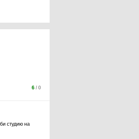
6
/
0
нби студию на