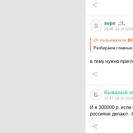
svpn
S
10:46, 18.10.202
От пользователя
ВО
Разбираем главные 
в тему нужно приг
Бывалый
э
Б
10:47, 18.10.202
И в 300000 р. если
россияне делают . 