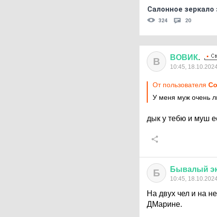
Салонное зеркало 
324
20
ВОВИК
.
В
10:45, 18.10.202
От пользователя
Co
У меня муж очень 
дык у тебю и муш 
Бывалый
э
Б
10:45, 18.10.202
На двух чел и на н
ДМарине.