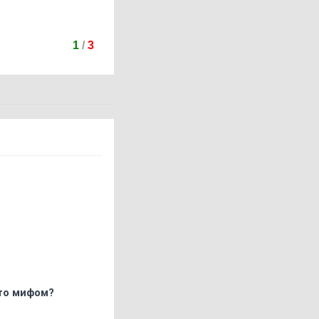
1
/
3
что мифом?