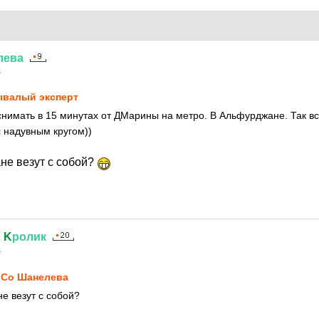
лева
4
валый эксперт
 снимать в 15 минутах от ДМарины на метро. В Альфурджане. Так в
с надувным кругом))
не везут с собой?
й
K
ролик
4
Co Шанелева
е везут с собой?