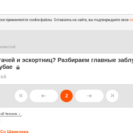
се применяются cookie-файлы. Оставаясь на сайте, вы подтверждаете свое
с
новостей
гачей и эскортниц? Разбираем главные заб
убае
тей
2
4
Co Шанелева