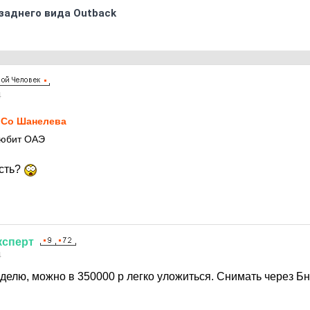
заднего вида Outback
4
Co Шанелева
любит ОАЭ
есть?
ксперт
4
еделю, можно в 350000 р легко уложиться. Снимать через Б