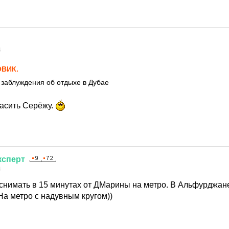
4
ВИК.
заблуждения об отдыхе в Дубае
ласить Серёжу.
ксперт
4
 снимать в 15 минутах от ДМарины на метро. В Альфурджане
На метро с надувным кругом))