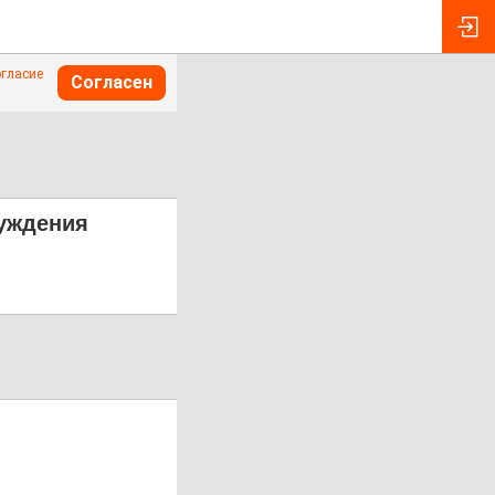
огласие
Согласен
луждения