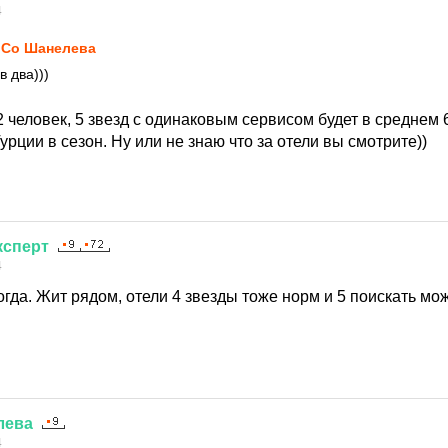
4
Co Шанелева
в два)))
а 2 человек, 5 звезд с одинаковым сервисом будет в среднем
Турции в сезон. Ну или не знаю что за отели вы смотрите))
ксперт
4
гда. Жит рядом, отели 4 звезды тоже норм и 5 поискать мо
лева
4