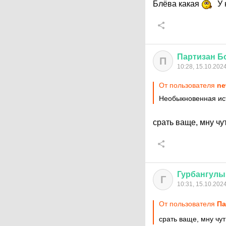
Блёва какая
У 
Партизан
Б
П
10:28, 15.10.202
От пользователя
ne
Необыкновенная ис
срать ваще, мну чу
Гурбангулы
Г
10:31, 15.10.202
От пользователя
Па
срать ваще, мну чу