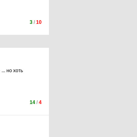
3
/
10
.. но хоть
14
/
4