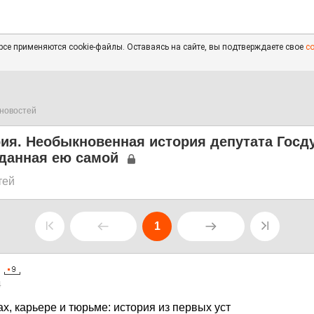
се применяются cookie-файлы. Оставаясь на сайте, вы подтверждаете свое
с
новостей
рия. Необыкновенная история депутата Гос
еданная ею самой
тей
1
4
х, карьере и тюрьме: история из первых уст