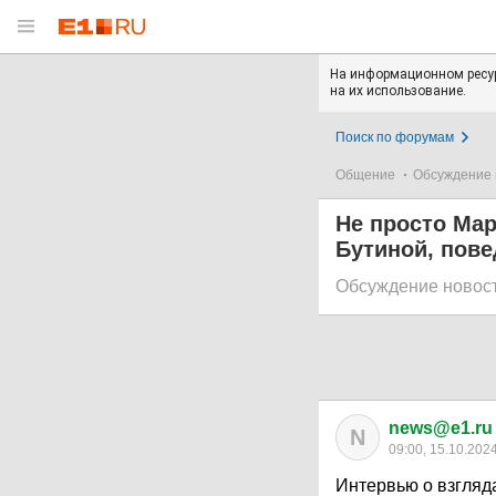
На информационном ресур
на их использование.
Поиск по форумам
Общение
Обсуждение 
Не просто Ма
Бутиной, пов
Обсуждение новос
news@e1.ru
N
09:00, 15.10.202
Интервью о взгляда