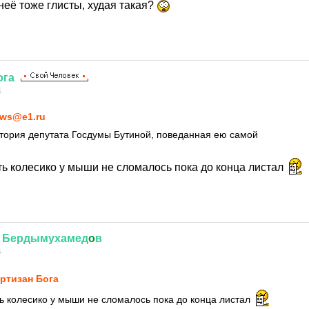
неё тоже глисты, худая такая?
ога
4
ws@e1.ru
тория депутата Госдумы Бутиной, поведанная ею самой
ть колесико у мыши не сломалось пока до конца листал
Бердымухамед
o
в
4
ртизан Бога
ть колесико у мыши не сломалось пока до конца листал