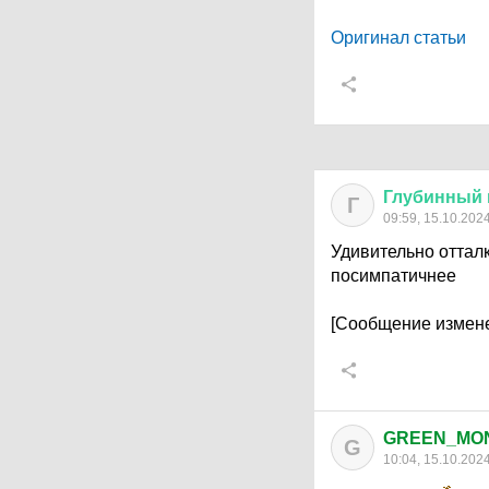
Оригинал статьи
Глубинный
Г
09:59, 15.10.202
Удивительно отталк
посимпатичнее
[Сообщение измене
GREEN_MO
G
10:04, 15.10.202