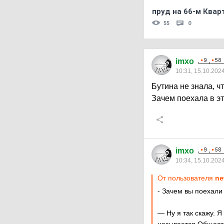
пруд на 66-м Квар
55
0
imxo
10:31, 15.10.202
Бутина не знала, 
Зачем поехала в э
imxo
10:34, 15.10.202
От пользователя
ne
- Зачем вы поехали
— Ну я так скажу. Я