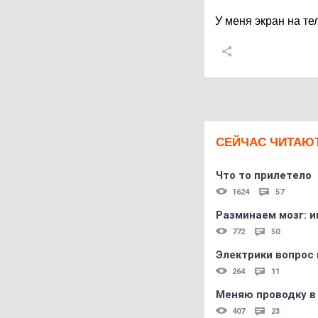
У меня экран на те
СЕЙЧАС ЧИТАЮ
Что то прилетело
1624
57
Разминаем мозг: и
772
50
Электрики вопрос 
264
11
Меняю проводку в
407
23