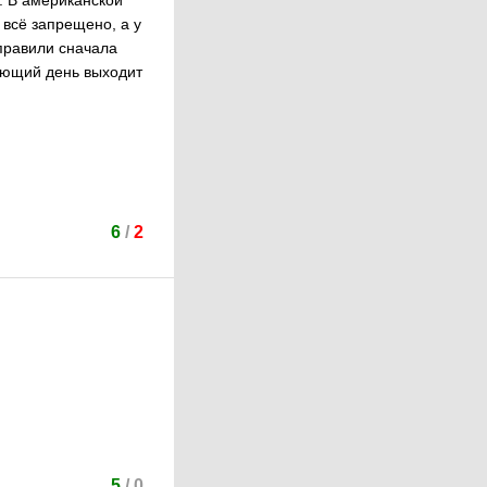
. В американской
 всё запрещено, а у
тправили сначала
дующий день выходит
6
/
2
5
/
0