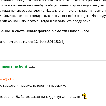
енная наблюдательная комиссия. Я в палате была как раз по ОНК
осила посещение каких-нибудь общественных организаций, — у них
, когда появилось заявление Навального, что его пытают, к нему о
. Комиссия запротоколировала, что у него всё в порядке. На сле
о эти оэнкашники плохие. Тогда я сказала, что поеду сама.
бенно, в свете новых фактов о смерти Навального.
но пользователем 15.10.2024 10:34]
g mains faction)
4
ws@e1.ru
, карьере и тюрьме: история из первых уст
ересно. Баба мерзкая на вид и тупая по сути