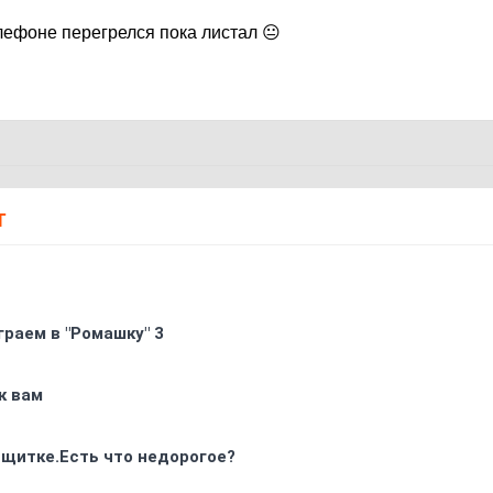
лефоне перегрелся пока листал 😐
Т
граем в "Ромашку" 3
к вам
 щитке.Есть что недорогое?