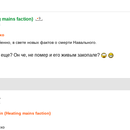
g mains faction)
4
xo
енно, в свете новых фактов о смерти Навального.
 еще? Он че, не помер и его живым закопале?
4
in (Heating mains faction)
mxo