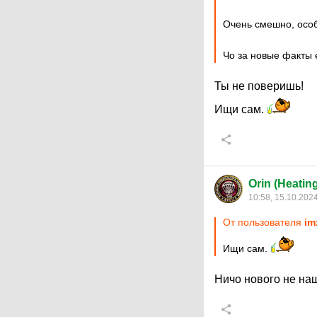
Очень смешно, особ
Чо за новые факты 
Ты не поверишь!
Ищи сам.
Orin (Heatin
10:58, 15.10.202
От пользователя
im
Ищи сам.
Ничо нового не на