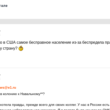
тале
4
что в США самое бесправное население из-за беспредела п
ту страну?
4
ws@e1.ru
 в колонию к Навальному**?
 хотела правды, прежде всего для своих коллег. У нас в России ест