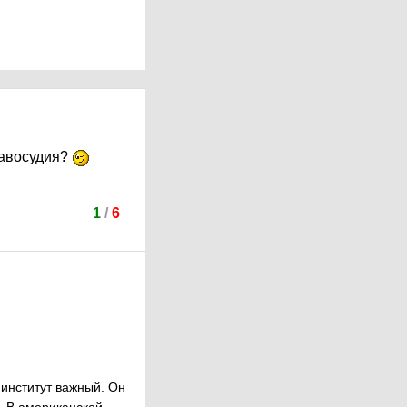
равосудия?
1
/
6
ь институт важный. Он