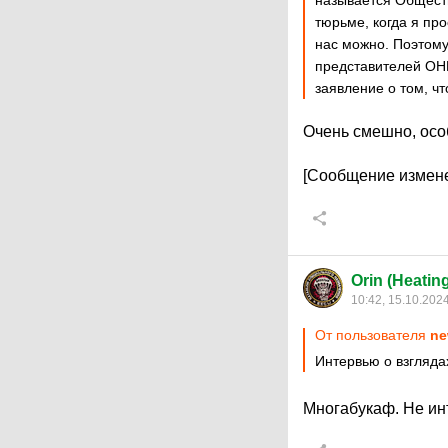
называется Обществ
тюрьме, когда я пр
нас можно. Поэтому
представителей ОНК
заявление о том, чт
Очень смешно, осо
[Сообщение измене
Orin (Heatin
10:42, 15.10.202
От пользователя
ne
Интервью о взглядах
Многабукаф. Не инт