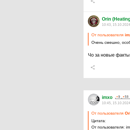
Orin (Heatin
10:43, 15.10.202
От пользователя
im
Очень смешно, особ
Чо за новые факты
imxo
10:45, 15.10.202
От пользователя
Or
Цитата:
От пользователя: i