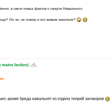
енно, в свете новых фактов о смерти Навального.
еще? Он че, не помер и его живым закопале?
g mains faction)
4
xo
шел, кроме бреда навальнят из отдела теорий заговоров