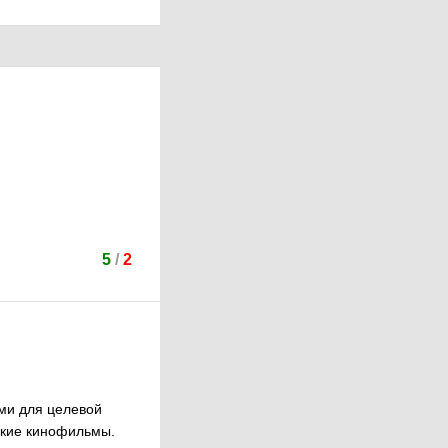
5
/
2
ми для целевой
ские кинофильмы.