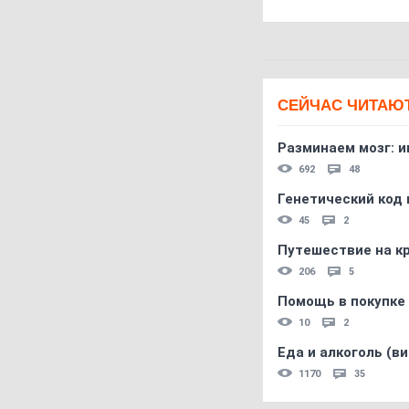
СЕЙЧАС ЧИТАЮ
Разминаем мозг: и
692
48
Генетический код 
45
2
Путешествие на кр
206
5
Помощь в покупке 
10
2
Еда и алкоголь (в
1170
35