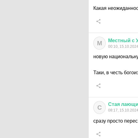
Какая неожиданнос
Местный
с
М
00:10, 15.10.202
новую национальн
Таки, в честь бого
Стая
лающи
С
08:17, 15.10.202
сразу просто пере