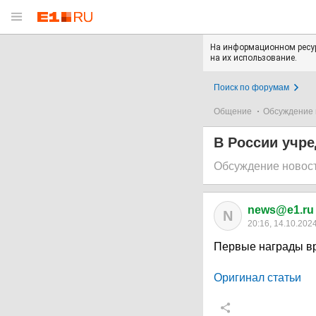
На информационном ресур
на их использование.
Поиск по форумам
Общение
Обсуждение 
В России учр
Обсуждение новос
news@e1.ru
N
20:16, 14.10.202
Первые награды вр
Оригинал статьи