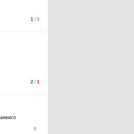
1
/
0
2
/
1
даивисо
0