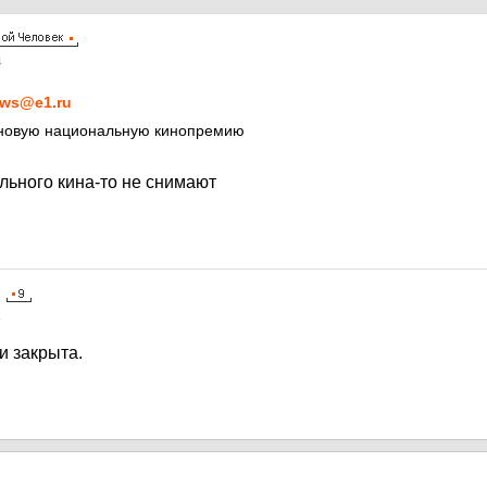
4
ws@e1.ru
 новую национальную кинопремию
ьного кина-то не снимают
4
и закрыта.