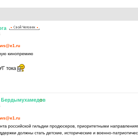
ога
4
ws@e1.ru
ную кинопремию
 УГ тока
Бердымухамед
o
в
4
ws@e1.ru
нта российской гильдии продюсеров, приоритетными направления
ддержки должны стать детские, исторические и военно-патриотиче