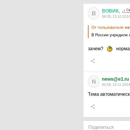
ВОВИК
.
В
08:35, 15.10.202
От пользователя
ne
В России учредили
зачем?
нормал
news@e1.ru
N
00:09, 16.11.202
Тема автоматическ
Поделиться