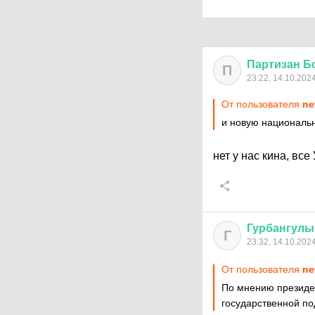
Партизан
Б
П
23:22, 14.10.202
От пользователя
ne
и новую националь
нет у нас кина, все
Гурбангулы
Г
23:32, 14.10.202
От пользователя
ne
По мнению президе
государственной по