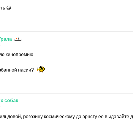
ть 😀
Урала
4
ую кинопремию
избанной насии?
х
собак
4
сильдовой, рогозину космическому да эрнсту ее выдавайте 