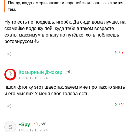
Поеду, когда американская и европейская вонь выветрится
там.
Ну то есть не поедешь, игорёк. Да сиди дома лучше, на
скамейке водочку пей, куда тебе в таком возрасте
ехать, максимум в онапу по путёвке, хоть поблюешь
ротовирусом 👍
5
/
7
Козырный
Джокер
13:04, 12.10.2024
пшол фтопку этот шаестак, зачем мне про такого знать
и его мысли? У меня своя голова есть
2
/
2
+Spy
S
14:05, 12.10.2024