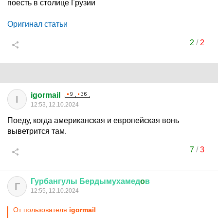
поесть в столице Грузии
Оригинал статьи
2
/
2
igormail
I
12:53, 12.10.2024
Поеду, когда американская и европейская вонь
выветрится там.
7
/
3
Гурбангулы
Бердымухамед
o
в
Г
12:55, 12.10.2024
От пользователя
igormail