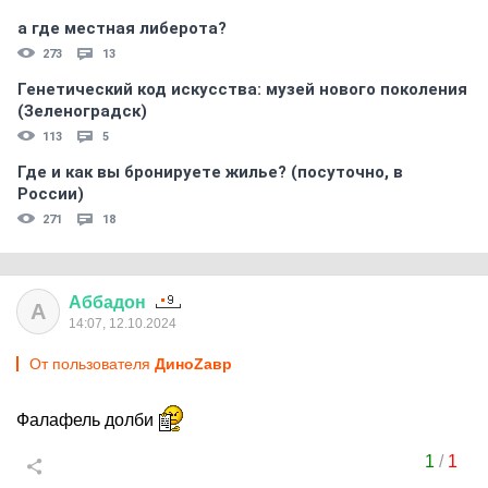
а где местная либерота?
273
13
Генетический код искусства: музей нового поколения
(Зеленоградск)
113
5
Где и как вы бронируете жилье? (посуточно, в
России)
271
18
Аббадон
А
14:07, 12.10.2024
От пользователя
ДиноZавp
Фалафель долби
1
/
1