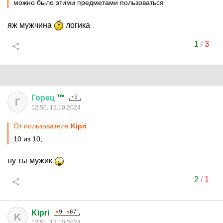
можно было этими предметами пользоваться
яж мужчина
логика
1
/
3
Горец
™
Г
12:50, 12.10.2024
От пользователя
Kipri
10 из 10,
ну ты мужик
2
/
1
Kipri
K
12:51, 12.10.2024