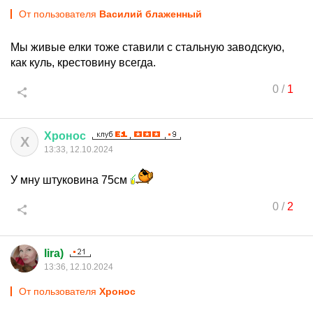
От пользователя
Василий блаженный
Мы живые елки тоже ставили с стальную заводскую,
как куль, крестовину всегда.
0
/
1
Хронос
Х
13:33, 12.10.2024
У мну штуковина 75см
0
/
2
lira)
13:36, 12.10.2024
От пользователя
Хронос