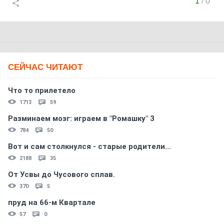
1
/
0
СЕЙЧАС ЧИТАЮТ
Что то прилетело
1713
59
Разминаем мозг: играем в "Ромашку" 3
784
50
Вот и сам столкнулся - старые родители...
2188
35
От Усвы до Чусового сплав.
370
5
пруд на 66-м Квартале
57
0