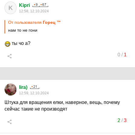
Kipri
K
12:58, 12.10.2024
От пользователя
Горец ™
нам то не гони
ты чо а?
0
/
1
lira)
12:59, 12.10.2024
Штука для вращения елки, наверное, вещь, почему
сейчас такие не производят
2
/
3