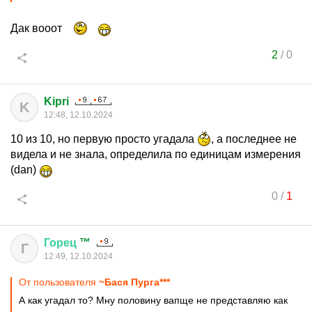
Дак вооот
2
/
0
Kipri
K
12:48, 12.10.2024
10 из 10, но первую просто угадала
, а последнее не
видела и не знала, определила по единицам измерения
(dan)
0
/
1
Горец
™
Г
12:49, 12.10.2024
От пользователя
~Бася Пурга***
А как угадал то? Мну половину вапще не представляю как