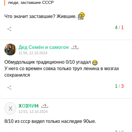
люди, заставшие СССР
Что значит заставшие? Жившие.
4
/
1
Дед
Семён
и
самогон
11:56, 12.10.2024
Обмудольщик традиционно 0/10 угадал
У него со времен совка только труп ленина в мозгах
сохранился
1
/
3
X
О
3
ЯИ
H
X
12:01, 12.10.2024
8/10 из ссср видел только наследие 90ые.