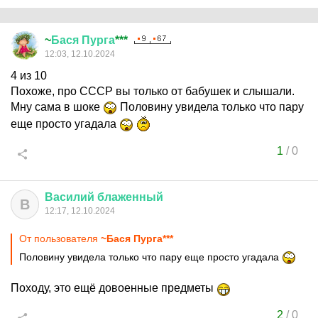
~
Бася
Пурга
***
12:03, 12.10.2024
4 из 10
Похоже, про СССР вы только от бабушек и слышали.
Мну сама в шоке
Половину увидела только что пару
еще просто угадала
1
/
0
Василий
блаженный
В
12:17, 12.10.2024
От пользователя
~Бася Пурга***
Половину увидела только что пару еще просто угадала
Походу, это ещё довоенные предметы
2
/
0