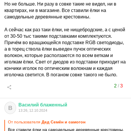
Но не больше. Ни разу в совке такие не видел, ни в
квартирах, ни в магазине. Все ставили ёлки на
самодельные деревянные крестовины.
А сейчас как раз таки ёлки, не нищебродские, а с ценой
от 30-50 тыс такими подставками комплектуются.
Причём во вращающейся подставке RGB светодиоды,
а в торец ствола ёлки выведен пучок оптических
волокон, которые расползаются по всем веткам и
иголкам ёлки. Свет от диодов из подставки приходит на
кончики иголок по оптическим волокнам и каждая
иголочка светится. В поганом совке такого не было.
2
/
3
Василий
блаженный
В
13:26, 12.10.2024
От пользователя
Дед Семён и самогон
Все ставили ёлки на самодельные деревянные крестовины.