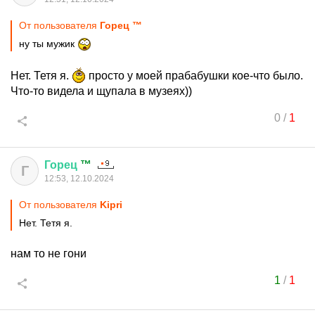
От пользователя
Горец ™
ну ты мужик
Нет. Тетя я.
просто у моей прабабушки кое-что было.
Что-то видела и щупала в музеях))
0
/
1
Горец
™
Г
12:53, 12.10.2024
От пользователя
Kipri
Нет. Тетя я.
нам то не гони
1
/
1