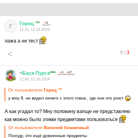
Горец
™
Г
12:31, 12.10.2024
лажа а не тест
0
/
3
~
Бася
Пурга
***
12:42, 12.10.2024
От пользователя
Горец ™
у мну 9, не видел ничего с этого говна , где они это роют
А как угадал то? Мну половину вапще не представляю
как можно было этими предметами пользоваться
От пользователя
Василий блаженный
Походу, это ещё довоенные предметы