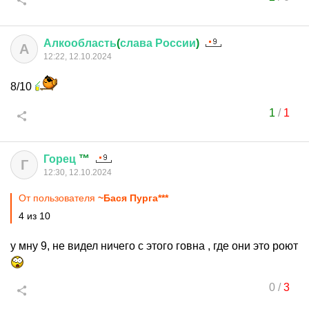
Алкообласть
(
слава
России
)
А
12:22, 12.10.2024
8/10
1
/
1
Горец
™
Г
12:30, 12.10.2024
От пользователя
~Бася Пурга***
4 из 10
у мну 9, не видел ничего с этого говна , где они это роют
0
/
3