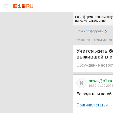
На информационном ресур
на их использование.
Поиск по форумам
Общение
Обсуждение 
Учится жить б
выжившей в с
Обсуждение новос
news@e1.ru
N
16:30, 11.10.202
Ее родители погиб
Оригинал статьи