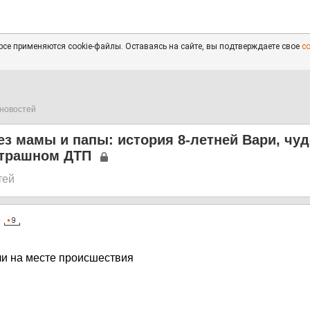
се применяются cookie-файлы. Оставаясь на сайте, вы подтверждаете свое
с
новостей
ез мамы и папы: история 8-летней Вари, чу
трашном ДТП
тей
4
ли на месте происшествия