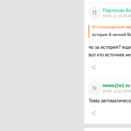
Партизан
Б
П
16:55, 11.10.202
От пользователя
ne
история 8-летней В
чо за история? еще
вот кто источнек н
news@e1.ru
N
00:08, 12.11.202
Тема автоматическ