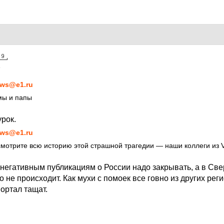
4
ws@e1.ru
мы и папы
урок.
ws@e1.ru
 смотрите всю историю этой страшной трагедии — наши коллеги и
 негативным публикациям о России надо закрывать, а в Св
 не происходит. Как мухи с помоек все говно из других рег
ортал тащат.