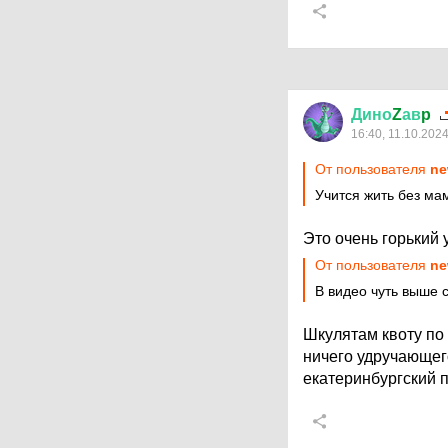
Дино
Z
ав
p
16:40, 11.10.202
От пользователя
ne
Учится жить без ма
Это очень горький 
От пользователя
ne
В видео чуть выше
Шкулятам квоту по
ничего удручающего
екатеринбургский п