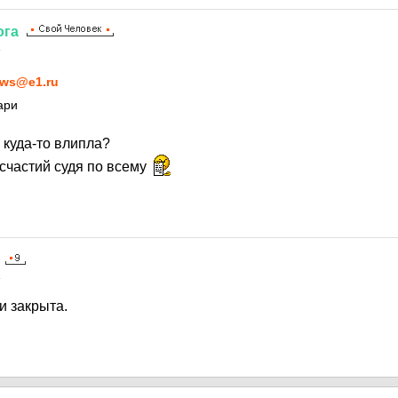
ога
4
ws@e1.ru
ари
 куда-то влипла?
есчастий судя по всему
4
и закрыта.