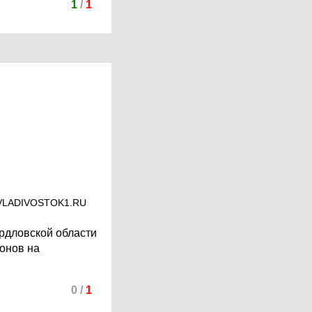
1
/
1
з VLADIVOSTOK1.RU
ердловской области
ионов на
0
/
1